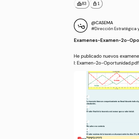
leaderboard
personal_bag
83
1
@CASEMA
#Dirección Estratégica y
resarial II
Examenes
-
Examen-2o-Opor
He publicado nuevos examenes 
I: Examen-2o-Oportunidad.pdf