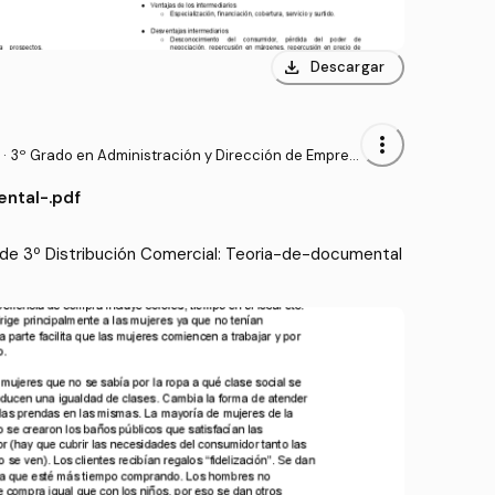
download
Descargar
more_vert
·
3º Grado en Administración y Dirección de Empres
as (UDC)
ntal-.pdf
de 3º Distribución Comercial: Teoria-de-documental