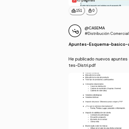
10 páginas
leaderboard
personal_bag
151
0
@CASEMA
#Distribución Comercial
Apuntes
-
Esquema-basico-a
He publicado nuevos apuntes 
tes-Distri.pdf