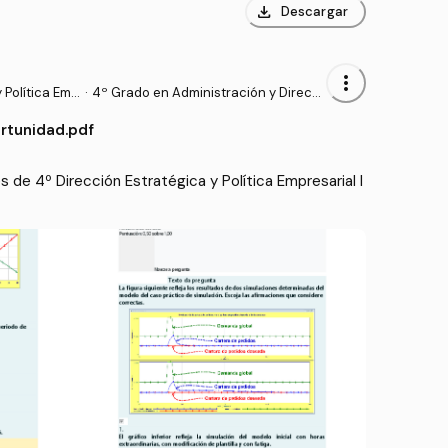
download
Descargar
more_vert
 Política Emp
·
4º Grado en Administración y Direcci
ón de Empresas (UDC)
tunidad.pdf
de 4º Dirección Estratégica y Política Empresarial I