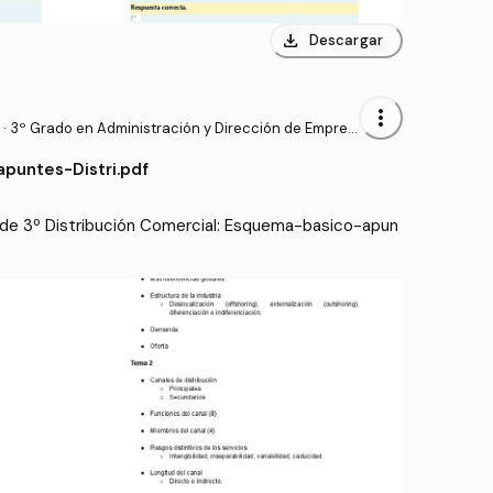
download
Descargar
more_vert
·
3º Grado en Administración y Dirección de Empres
as (UDC)
puntes-Distri.pdf
de 3º Distribución Comercial: Esquema-basico-apun