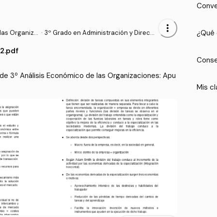
Conve
more_vert
¿Qué 
las Organiza
·
3º Grado en Administración y Direcci
ón de Empresas (UDC)
2.pdf
Conse
de 3º Análisis Económico de las Organizaciones: Apu
Mis cl