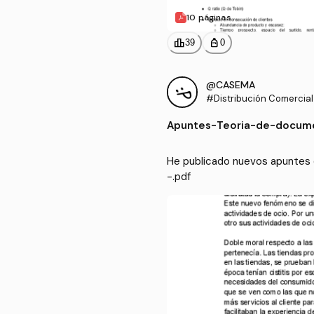
10 páginas
leaderboard
personal_bag
39
0
@CASEMA
#Distribución Comercial
Apuntes
-
Teoria-de-docume
He publicado nuevos apuntes 
-.pdf