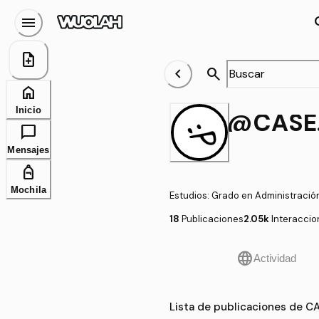
menu
se
note_add
chevron_left
search
home
Inicio
chat_bubble
Mensajes
personal_bag
Mochila
Estudios
:
Grado en Administració
18
Publicaciones
2.05k
Interaccio
language
Actividad
Lista de publicaciones de 