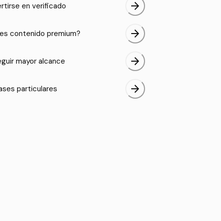
arrow_forward
rtirse en verificado
arrow_forward
es contenido premium?
arrow_forward
guir mayor alcance
arrow_forward
ases particulares