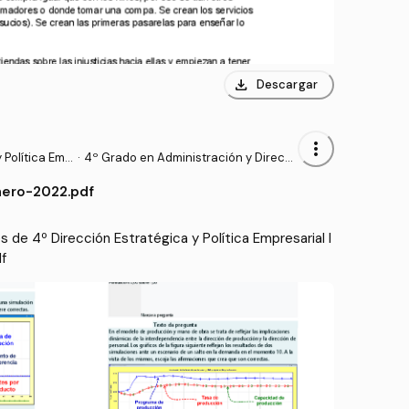
download
Descargar
more_vert
 Política Emp
·
4º Grado en Administración y Direcci
ón de Empresas (UDC)
nero-2022.pdf
de 4º Dirección Estratégica y Política Empresarial I
f