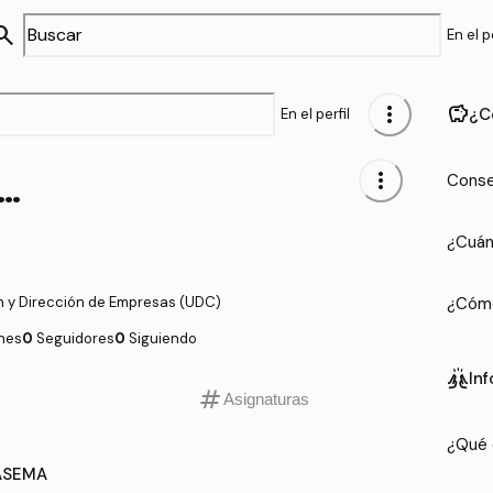
arch
En el pe
more_vert
savings
¿C
En el perfil
@CASEMA
more_vert
Conse
¿Cuán
n y Dirección de Empresas (UDC)
¿Cómo
nes
0
Seguidores
0
Siguiendo
cheer
In
tag
Asignaturas
¿Qué 
CASEMA