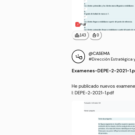
Pdf
leaderboard
personal_bag
143
0
@CASEMA
#Dirección Estratégica y
resarial II
Examenes
-
DEPE-2-2021-1.p
He publicado nuevos examenes 
I: DEPE-2-2021-1.pdf