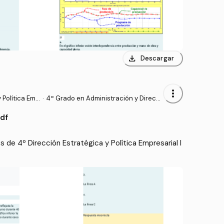
download
Descargar
more_vert
 Política Emp
·
4º Grado en Administración y Direcci
ón de Empresas (UDC)
df
de 4º Dirección Estratégica y Política Empresarial I