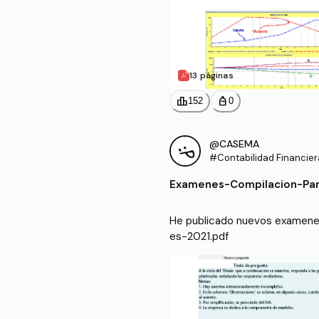
13 páginas
leaderboard
personal_bag
152
0
@CASEMA
#Contabilidad Financiera
Examenes
-
Compilacion-Par
He publicado nuevos examenes 
es-2021.pdf