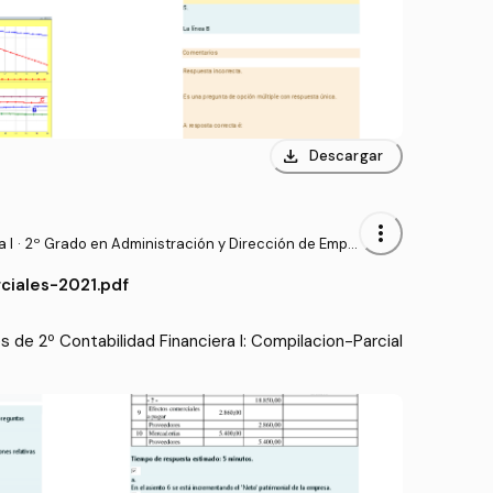
download
Descargar
more_vert
 I
·
2º Grado en Administración y Dirección de Empr
esas (UDC)
ciales-2021.pdf
de 2º Contabilidad Financiera I: Compilacion-Parcial