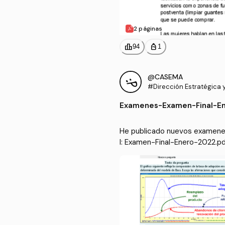
2 páginas
leaderboard
personal_bag
94
1
@CASEMA
#Dirección Estratégica y
resarial II
Examenes
-
Examen-Final-E
He publicado nuevos examenes 
I: Examen-Final-Enero-2022.pd