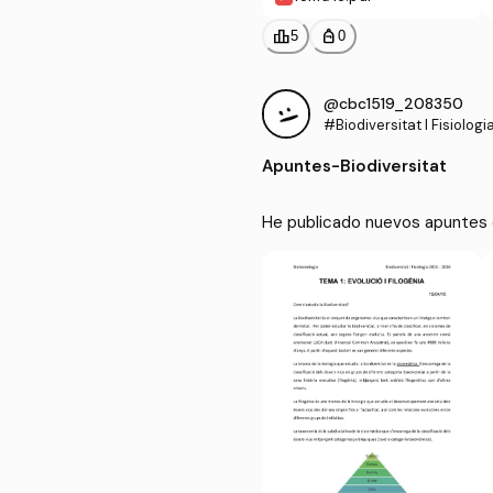
leaderboard
personal_bag
5
0
@cbc1519_208350
#Biodiversitat I Fisiologi
Apuntes
-
Biodiversitat
He publicado nuevos apuntes de 