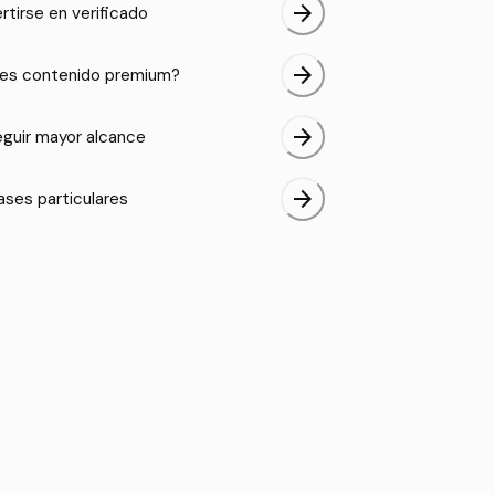
arrow_forward
rtirse en verificado
arrow_forward
es contenido premium?
arrow_forward
guir mayor alcance
arrow_forward
ases particulares
 11.pdf
Tema 13.pdf
Tema 12 .pdf