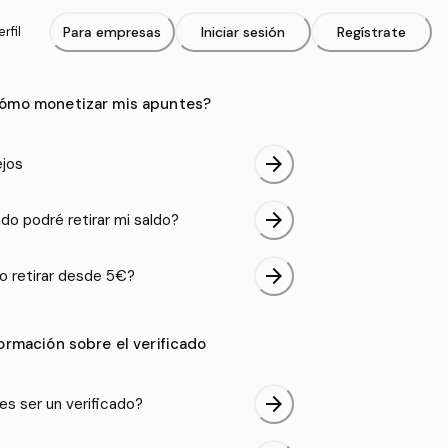
rfil
Para empresas
Iniciar sesión
Regístrate
ómo monetizar mis apuntes?
arrow_forward
jos
arrow_forward
do podré retirar mi saldo?
arrow_forward
 retirar desde 5€?
formación sobre el verificado
arrow_forward
es ser un verificado?