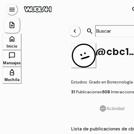
menu
se
note_add
chevron_left
search
home
Inicio
@cbc1519_20
chat_bubble
Mensajes
personal_bag
Mochila
Estudios
:
Grado en Biotecnología
31
Publicaciones
508
Interaccion
language
Actividad
Lista de publicaciones de 