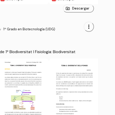
Descargar
more_vert
a
·
1º Grado en Biotecnología (UDG)
1º Biodiversitat I Fisiologia: Biodiversitat