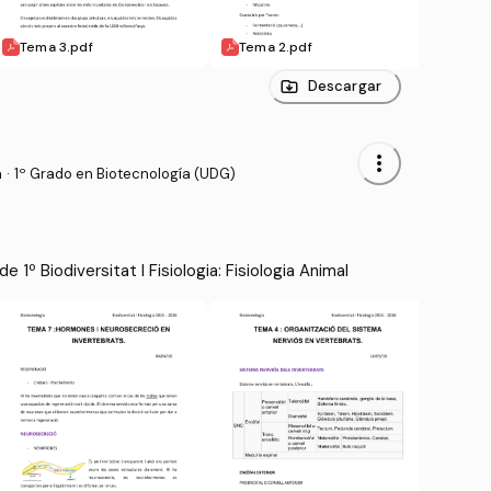
Tema 3.pdf
Tema 2.pdf
Tema
Descargar
more_vert
a
·
1º Grado en Biotecnología (UDG)
1º Biodiversitat I Fisiologia: Fisiologia Animal