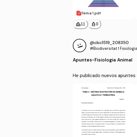
Tema 1.pdf
leaderboard
personal_bag
11
0
@cbc1519_208350
#Biodiversitat I Fisiologi
Apuntes
-
Fisiologia Animal
He publicado nuevos apuntes de 