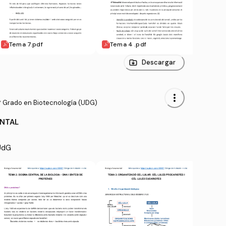
Tema 7.pdf
Tema 4 .pdf
Tema
Descargar
more_vert
º Grado en Biotecnología (UDG)
NTAL
 UdG