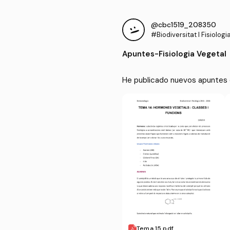
@cbc1519_208350
#Biodiversitat I Fisiologi
Apuntes
-
Fisiologia Vegetal
He publicado nuevos apuntes de 
Tema 15.pdf