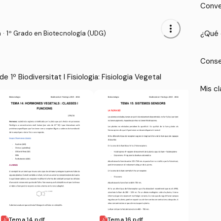
Conve
more_vert
¿Qué 
a
·
1º Grado en Biotecnología (UDG)
Conse
1º Biodiversitat I Fisiologia: Fisiologia Vegetal
Mis cl
Tema 14.pdf
Tema 16.pdf
Tema