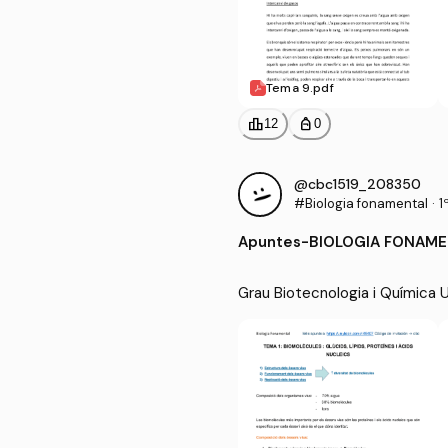
Tema 9.pdf
leaderboard
personal_bag
12
0
@cbc1519_208350
#Biologia fonamental
·
1
Apuntes
-
BIOLOGIA FONAME
Grau Biotecnologia i Química