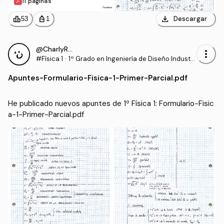
11 páginas
download
leaderboard
personal_bag
Descargar
53
1
@CharlyRRT
more_vert
#Física 1
·
1º Grado en Ingeniería de Diseño Industri
al y Desarrollo del Producto (UMA)
Apuntes
-
Formulario-Fisica-1-Primer-Parcial.pdf
He publicado nuevos apuntes de 1º Física 1: Formulario-Fisic
a-1-Primer-Parcial.pdf