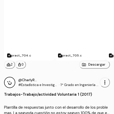
pract_704.c
pract_705.c
leaderboard
personal_bag
Descargar
2
0
@CharlyRRT
more_vert
#Estadística e Investiga
·
1º Grado en Ingeniería d
ción Operativa
e Tecnologías Industrial
Trabajos
-
Trabajo/actividad Voluntaria 1 (2017)
es (US)
Plantilla de respuestas junto con el desarrollo de los proble
mas. La segunda cuestión no estoy seguro 100% de que es