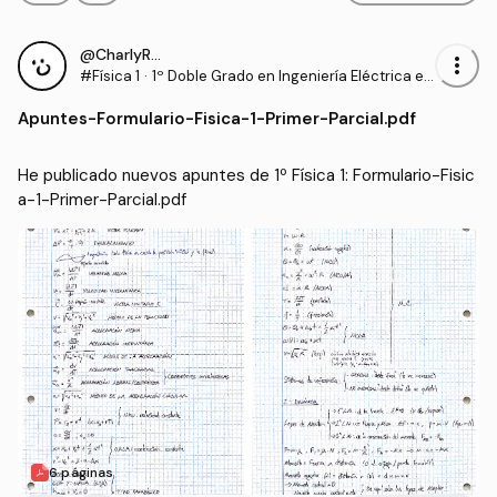
@CharlyRRT
more_vert
#Física 1
·
1º Doble Grado en Ingeniería Eléctrica e I
ngeniería Mecánica (UMA)
Apuntes
-
Formulario-Fisica-1-Primer-Parcial.pdf
He publicado nuevos apuntes de 1º Física 1: Formulario-Fisic
a-1-Primer-Parcial.pdf
6 páginas