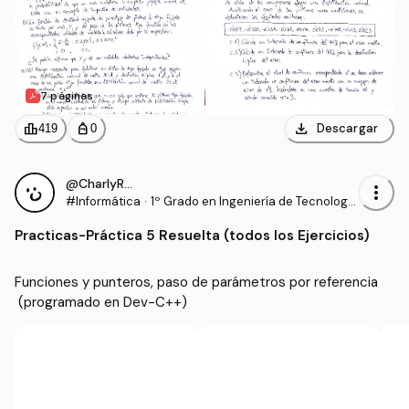
7 páginas
download
leaderboard
personal_bag
Descargar
419
0
@CharlyRRT
more_vert
#Informática
·
1º Grado en Ingeniería de Tecnología
s Industriales (US)
Practicas
-
Práctica 5 Resuelta (todos los Ejercicios)
Funciones y punteros, paso de parámetros por referencia
 (programado en Dev-C++)