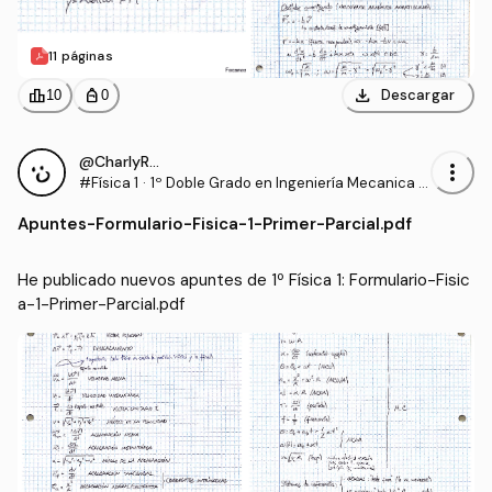
11 páginas
download
leaderboard
personal_bag
Descargar
10
0
@CharlyRRT
more_vert
#Física 1
·
1º Doble Grado en Ingeniería Mecanica y
en Diseño Industrial y Desarrollo del Prod
Apuntes
-
Formulario-Fisica-1-Primer-Parcial.pdf
ucto (UMA)
He publicado nuevos apuntes de 1º Física 1: Formulario-Fisic
a-1-Primer-Parcial.pdf