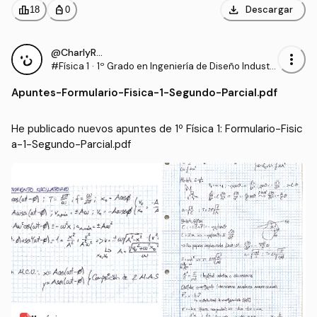
download
leaderboard
personal_bag
Descargar
18
0
@CharlyRRT
more_vert
#Física 1
·
1º Grado en Ingeniería de Diseño Industri
al y Desarrollo del Producto (UMA)
Apuntes
-
Formulario-Fisica-1-Segundo-Parcial.pdf
He publicado nuevos apuntes de 1º Física 1: Formulario-Fisic
a-1-Segundo-Parcial.pdf