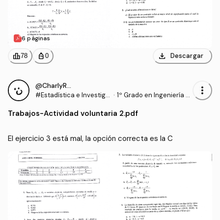
6 páginas
download
leaderboard
personal_bag
Descargar
78
0
@CharlyRRT
more_vert
#Estadística e Investiga
·
1º Grado en Ingeniería d
ción Operativa
e Tecnologías Industrial
Trabajos
-
Actividad voluntaria 2.pdf
es (US)
El ejercicio 3 está mal, la opción correcta es la C