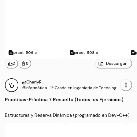
pract_506.c
pract_508.c
leaderboard
personal_bag
Descargar
2
0
@CharlyRRT
more_vert
#Informática
·
1º Grado en Ingeniería de Tecnología
s Industriales (US)
Practicas
-
Práctica 7 Resuelta (todos los Ejercicios)
Estructuras y Reserva Dinámica (programado en Dev-C++)