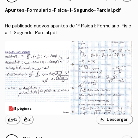
Apuntes
-
Formulario-Fisica-1-Segundo-Parcial.pdf
He publicado nuevos apuntes de 1º Física I: Formulario-Fisic
a-1-Segundo-Parcial.pdf
11 páginas
download
leaderboard
personal_bag
Descargar
43
2