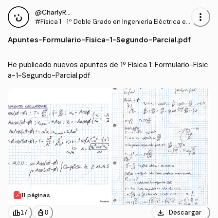
@CharlyRRT
more_vert
#Física 1
·
1º Doble Grado en Ingeniería Eléctrica e I
ngeniería Mecánica (UMA)
Apuntes
-
Formulario-Fisica-1-Segundo-Parcial.pdf
He publicado nuevos apuntes de 1º Física 1: Formulario-Fisic
a-1-Segundo-Parcial.pdf
11 páginas
download
leaderboard
personal_bag
Descargar
17
0