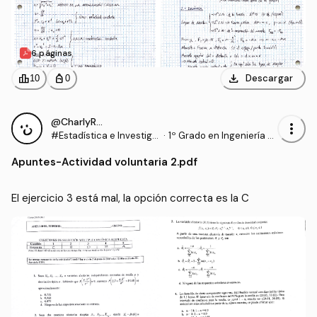
6 páginas
download
leaderboard
personal_bag
Descargar
10
0
@CharlyRRT
more_vert
#Estadística e Investiga
·
1º Grado en Ingeniería d
ción Operativa
e Tecnologías Industrial
Apuntes
-
Actividad voluntaria 2.pdf
es (US)
El ejercicio 3 está mal, la opción correcta es la C