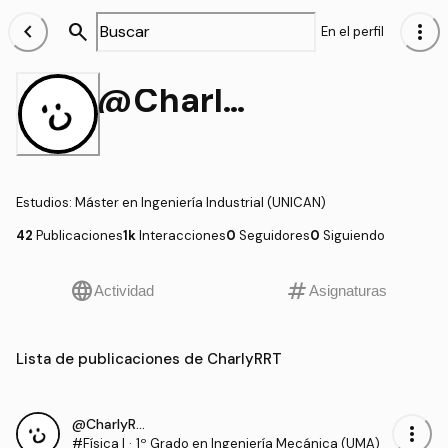
chevron_left
search
more_vert
En el perfil
@CharlyRRT
Estudios
:
Máster en Ingeniería Industrial (UNICAN)
42
Publicaciones
1k
Interacciones
0
Seguidores
0
Siguiendo
language
tag
Actividad
Asignaturas
Lista de publicaciones de CharlyRRT
@CharlyRRT
more_vert
#Física I
·
1º Grado en Ingeniería Mecánica (UMA)