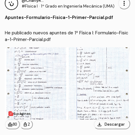
@CharlyRRT
more_vert
#Física I
·
1º Grado en Ingeniería Mecánica (UMA)
Apuntes
-
Formulario-Fisica-1-Primer-Parcial.pdf
He publicado nuevos apuntes de 1º Física I: Formulario-Fisic
a-1-Primer-Parcial.pdf
6 páginas
download
leaderboard
personal_bag
Descargar
80
2