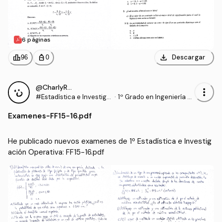
6 páginas
download
leaderboard
personal_bag
Descargar
96
0
@CharlyRRT
more_vert
#Estadística e Investiga
·
1º Grado en Ingeniería d
ción Operativa
e Tecnologías Industrial
Examenes
-
FF15-16.pdf
es (US)
He publicado nuevos examenes de 1º Estadística e Investig
ación Operativa: FF15-16.pdf