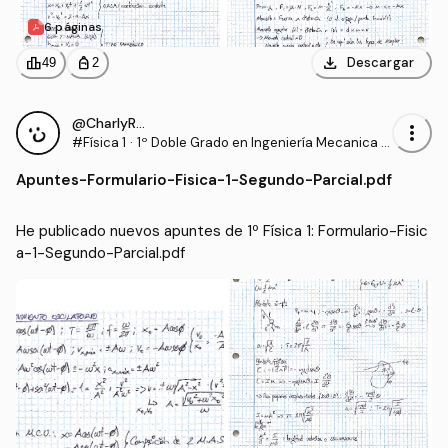
6 páginas
download
leaderboard
personal_bag
Descargar
49
2
@CharlyRRT
more_vert
#Física 1
·
1º Doble Grado en Ingeniería Mecanica y
en Diseño Industrial y Desarrollo del Prod
Apuntes
-
Formulario-Fisica-1-Segundo-Parcial.pdf
ucto (UMA)
He publicado nuevos apuntes de 1º Física 1: Formulario-Fisic
a-1-Segundo-Parcial.pdf