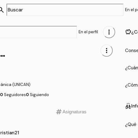
arch
En el pe
more_vert
savings
¿C
En el perfil
hristian21
more_vert
Conse
¿Cuán
cánica (UNICAN)
¿Cómo
0
Seguidores
0
Siguiendo
cheer
In
tag
Asignaturas
¿Qué 
ristian21