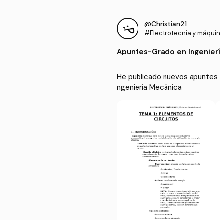
@Christian21
#Electrotecnia y máquin
s
Apuntes
-
Grado en Ingenier
He publicado nuevos apuntes d
ngeniería Mecánica