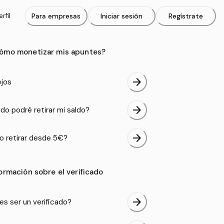
rfil
Para empresas
Iniciar sesión
Regístrate
ómo monetizar mis apuntes?
arrow_forward
jos
arrow_forward
do podré retirar mi saldo?
arrow_forward
 retirar desde 5€?
formación sobre el verificado
arrow_forward
es ser un verificado?