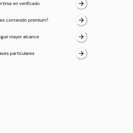
arrow_forward
rtirse en verificado
arrow_forward
es contenido premium?
arrow_forward
guir mayor alcance
arrow_forward
ases particulares