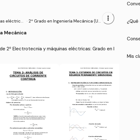
Conve
more_vert
¿Qué 
as eléctrica
·
2º Grado en Ingeniería Mecánica (UNI
CAN)
ía Mecánica
Conse
e 2º Electrotecnia y máquinas eléctricas: Grado en I
Mis cl