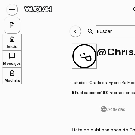
menu
se
note_add
chevron_left
search
home
Inicio
@C
chat_bubble
Mensajes
personal_bag
Mochila
Estudios
:
Grado en Ingeniería Me
5
Publicaciones
163
Interacciones
language
Actividad
Lista de publicaciones de Ch