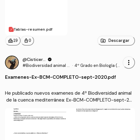
Tablas-resumen.pdf
leaderboard
personal_bag
Descargar
19
0
@Cisticerco
verified
more_vert
#Biodiversidad animal d
·
4º Grado en Biología (U
e la cuenca mediterráne
MA)
Examenes
-
Ex-BCM-COMPLETO-sept-2020.pdf
a
He publicado nuevos examenes de 4º Biodiversidad animal
 de la cuenca mediterránea: Ex-BCM-COMPLETO-sept-202
0.pdf