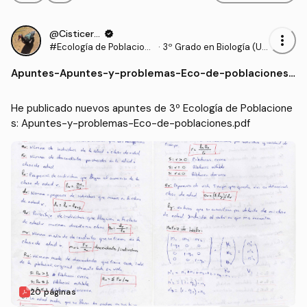
@Cisticerco
verified
more_vert
#Ecología de Poblacion
·
3º Grado en Biología (UE
es
X)
Apuntes
-
Apuntes-y-problemas-Eco-de-poblaciones.
pdf
He publicado nuevos apuntes de 3º Ecología de Poblacione
s: Apuntes-y-problemas-Eco-de-poblaciones.pdf
20 páginas