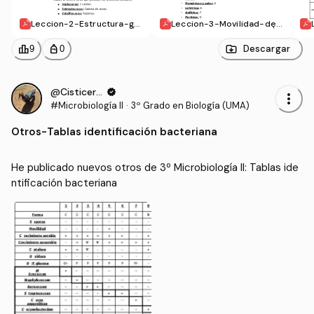
Leccion-2-Estructura-ge
Leccion-3-Movilidad-de-
neral-y-componentes-d
las-bacterias.pdf
e-las-celulas-procariota
leaderboard
personal_bag
Descargar
9
0
s.pdf
@Cisticerco
verified
more_vert
#Microbiología II
·
3º Grado en Biología (UMA)
Otros
-
Tablas identificación bacteriana
He publicado nuevos otros de 3º Microbiología II: Tablas ide
ntificación bacteriana