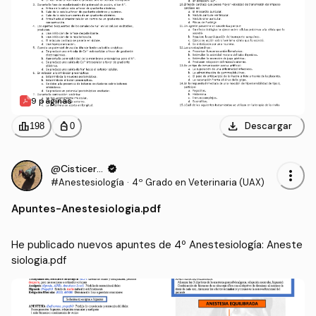
9 páginas
download
leaderboard
personal_bag
Descargar
198
0
@Cisticerco
verified
more_vert
#Anestesiología
·
4º Grado en Veterinaria (UAX)
Apuntes
-
Anestesiologia.pdf
He publicado nuevos apuntes de 4º Anestesiología: Aneste
siologia.pdf