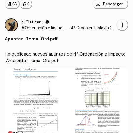
download
leaderboard
personal_bag
Descargar
65
0
@Cisticerco
verified
more_vert
#Ordenación e Impacto
·
4º Grado en Biología (UE
Ambiental
X)
Apuntes
-
Tema-Ord.pdf
He publicado nuevos apuntes de 4º Ordenación e Impacto
 Ambiental: Tema-Ord.pdf