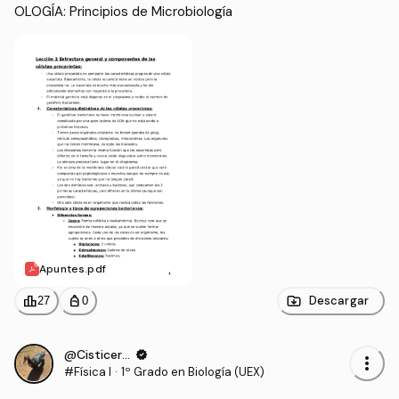
OLOGÍA: Principios de Microbiología
Apuntes.pdf
leaderboard
personal_bag
Descargar
27
0
@Cisticerco
verified
more_vert
#Física I
·
1º Grado en Biología (UEX)