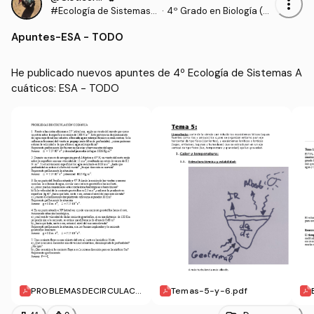
more_vert
#Ecología de Sistemas
·
4º Grado en Biología (U
Acuáticos
MA)
Apuntes
-
ESA - TODO
He publicado nuevos apuntes de 4º Ecología de Sistemas A
cuáticos: ESA - TODO
PROBLEMASDECIRCULACI
Temas-5-y-6.pdf
ON2019.pdf