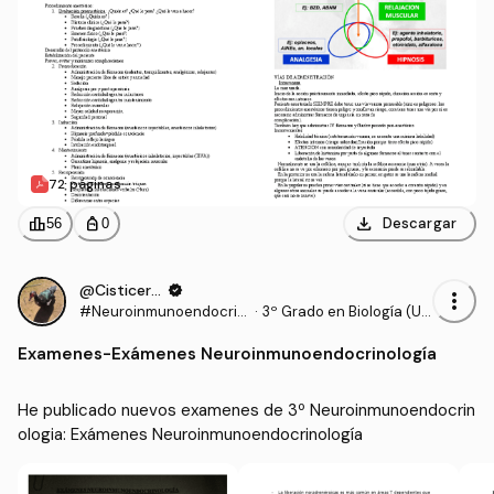
72 páginas
download
leaderboard
personal_bag
Descargar
56
0
@Cisticerco
verified
more_vert
#Neuroinmunoendocrin
·
3º Grado en Biología (UE
ologia
X)
Examenes
-
Exámenes Neuroinmunoendocrinología
He publicado nuevos examenes de 3º Neuroinmunoendocrin
ologia: Exámenes Neuroinmunoendocrinología