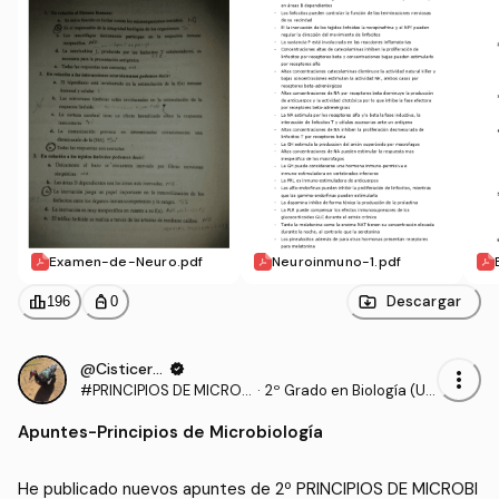
Examen-de-Neuro.pdf
Neuroinmuno-1.pdf
leaderboard
personal_bag
Descargar
196
0
@Cisticerco
verified
more_vert
#PRINCIPIOS DE MICROB
·
2º Grado en Biología (UE
IOLOGÍA
X)
Apuntes
-
Principios de Microbiología
He publicado nuevos apuntes de 2º PRINCIPIOS DE MICROBI