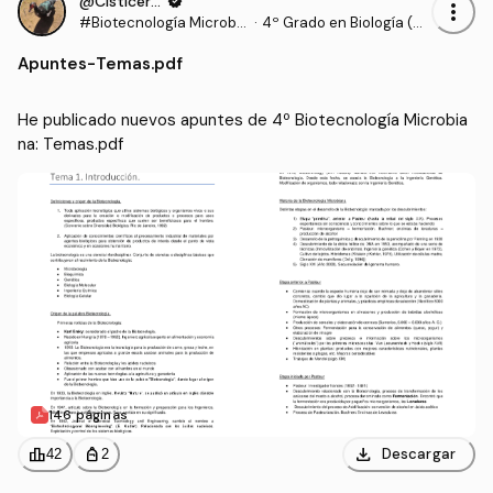
@Cisticerco
verified
more_vert
#Biotecnología Microbia
·
4º Grado en Biología (UE
na
X)
Apuntes
-
Temas.pdf
He publicado nuevos apuntes de 4º Biotecnología Microbia
na: Temas.pdf
146 páginas
download
leaderboard
personal_bag
Descargar
42
2