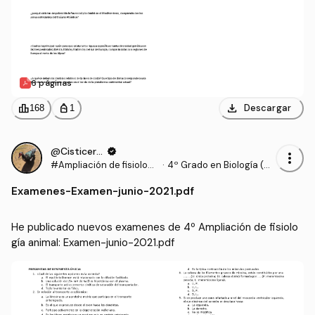
6 páginas
download
leaderboard
personal_bag
Descargar
168
1
@Cisticerco
verified
more_vert
#Ampliación de fisiologí
·
4º Grado en Biología (UE
a animal
X)
Examenes
-
Examen-junio-2021.pdf
He publicado nuevos examenes de 4º Ampliación de fisiolo
gía animal: Examen-junio-2021.pdf