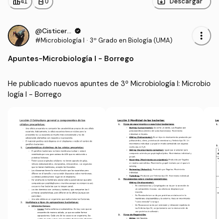
leaderboard
personal_bag
Descargar
41
0
@Cisticerco
verified
more_vert
#Microbiología I
·
3º Grado en Biología (UMA)
Apuntes
-
Microbiología I - Borrego
He publicado nuevos apuntes de 3º Microbiología I: Microbio
logía I - Borrego