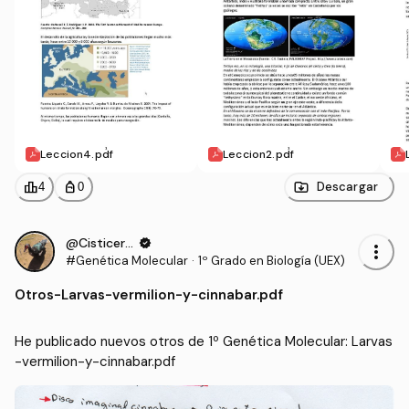
Leccion4.pdf
Leccion2.pdf
leaderboard
personal_bag
Descargar
4
0
@Cisticerco
verified
more_vert
#Genética Molecular
·
1º Grado en Biología (UEX)
Otros
-
Larvas-vermilion-y-cinnabar.pdf
He publicado nuevos otros de 1º Genética Molecular: Larvas
-vermilion-y-cinnabar.pdf