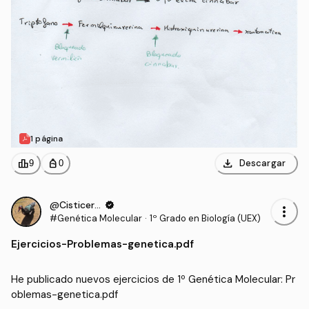
1 página
download
leaderboard
personal_bag
Descargar
9
0
@Cisticerco
verified
more_vert
#Genética Molecular
·
1º Grado en Biología (UEX)
Ejercicios
-
Problemas-genetica.pdf
He publicado nuevos ejercicios de 1º Genética Molecular: Pr
oblemas-genetica.pdf