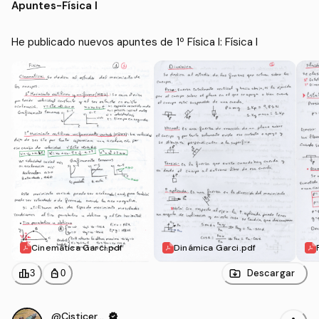
Apuntes
-
Física I
He publicado nuevos apuntes de 1º Física I: Física I
Cinemática Garci.pdf
Dinámica Garci.pdf
leaderboard
personal_bag
Descargar
3
0
@Cisticerco
verified