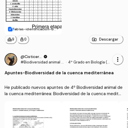
Tablas-identificacion-bac
teriana.docx
leaderboard
personal_bag
Descargar
9
0
@Cisticerco
verified
more_vert
#Biodiversidad animal d
·
4º Grado en Biología (U
e la cuenca mediterráne
MA)
Apuntes
-
Biodiversidad de la cuenca mediterránea
a
He publicado nuevos apuntes de 4º Biodiversidad animal de 
la cuenca mediterránea: Biodiversidad de la cuenca mediter
ránea