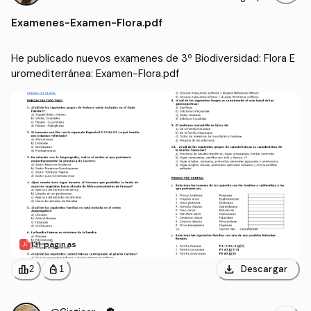
romediterránea
X)
Examenes
-
Examen-Flora.pdf
He publicado nuevos examenes de 3º Biodiversidad: Flora E
uromediterránea: Examen-Flora.pdf
131 páginas
download
leaderboard
personal_bag
Descargar
2
1