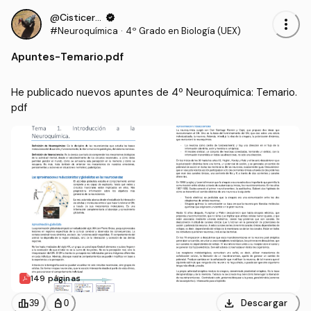
@Cisticerco
verified
more_vert
#Neuroquímica
·
4º Grado en Biología (UEX)
Apuntes
-
Temario.pdf
He publicado nuevos apuntes de 4º Neuroquímica: Temario.
pdf
149 páginas
download
leaderboard
personal_bag
Descargar
39
0