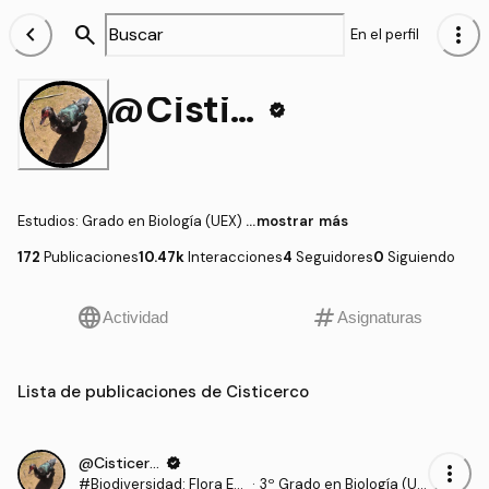
chevron_left
search
more_vert
En el perfil
@Cisticerco
verified
Estudios
:
Grado en Biología (UEX)
...mostrar más
172
Publicaciones
10.47k
Interacciones
4
Seguidores
0
Siguiendo
language
tag
Actividad
Asignaturas
Lista de publicaciones de Cisticerco
@Cisticerco
verified
more_vert
#Biodiversidad: Flora Eu
·
3º Grado en Biología (UE