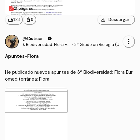
21 páginas
download
leaderboard
personal_bag
Descargar
123
0
@Cisticerco
verified
more_vert
#Biodiversidad: Flora Eu
·
3º Grado en Biología (UE
romediterránea
X)
Apuntes
-
Flora
He publicado nuevos apuntes de 3º Biodiversidad: Flora Eur
omediterránea: Flora