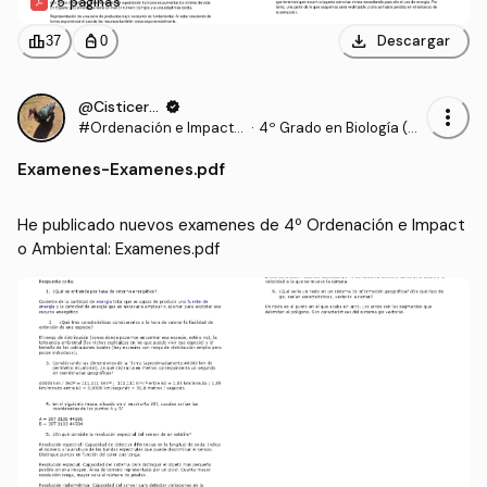
75 páginas
download
leaderboard
personal_bag
Descargar
37
0
@Cisticerco
verified
more_vert
#Ordenación e Impacto
·
4º Grado en Biología (UE
Ambiental
X)
Examenes
-
Examenes.pdf
He publicado nuevos examenes de 4º Ordenación e Impact
o Ambiental: Examenes.pdf