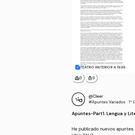
TEATRO ANTERIOR A 1939
- dictado por JLuis.doc
leaderboard
personal_bag
0
0
@Cleer
#Apuntes Variados
·
1º 
Apuntes
-
Part1. Lengua y Li
He publicado nuevos apuntes d