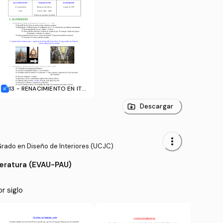
13 - RENACIMIENTO EN ITAL
IA.doc
Descargar
more_vert
Grado en Diseño de Interiores (UCJC)
teratura (EVAU-PAU)
or siglo