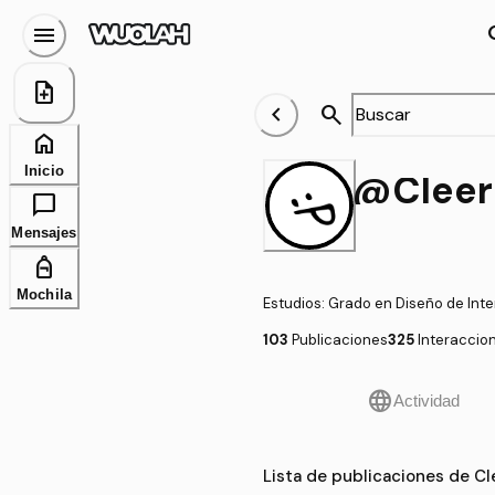
menu
se
note_add
chevron_left
search
home
Inicio
@Cleer
chat_bubble
Mensajes
personal_bag
Mochila
Estudios
:
Grado en Diseño de Inte
103
Publicaciones
325
Interaccio
language
Actividad
Lista de publicaciones de Cl