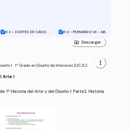
11.2 – CORTES DE CÁDIZ Y
11.3 – FERNANDO VII - ABS
12.1 
CONSTITUCIÓN DE 1812.do
OLUTISMO Y LIBERALISMO.
I. O
c
LA EMANCIPACIÓN DE LA A
MO C
Descargar
MÉRICA ESPAÑOLA.doc
IVIL
more_vert
iseño I
·
1º Grado en Diseño de Interiores (UCJC)
l Arte I
1º Historia del Arte y del Diseño I: Parte2. Historia