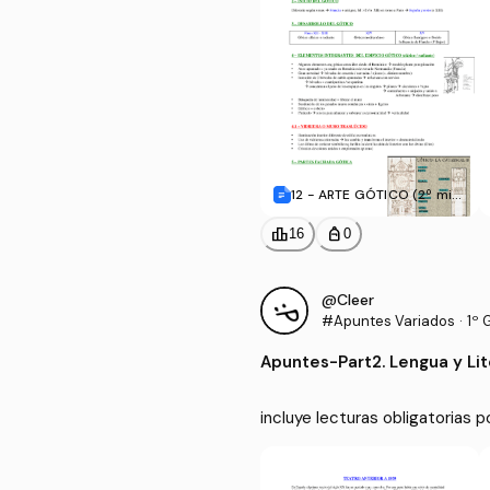
12 - ARTE GÓTICO (2º mita
d XII - XV).doc
leaderboard
personal_bag
16
0
@Cleer
#Apuntes Variados
·
1º 
Apuntes
-
Part2. Lengua y Li
incluye lecturas obligatorias p