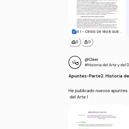
11.1 - CRISIS DE 1808.GUER
RA DE INDEPENDENCIA Y C
OMIENZOS DE REVOLUCIÓ
leaderboard
personal_bag
0
0
N LIBERAL.doc
@Cleer
#Historia del Arte y del D
Apuntes
-
Parte2. Historia de
He publicado nuevos apuntes de 
 del Arte I