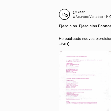
@Cleer
#Apuntes Variados
·
1º 
Ejercicios
-
Ejercicios Econo
He publicado nuevos ejercicio
-PAU)