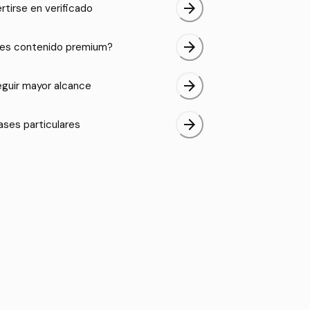
arrow_forward
rtirse en verificado
arrow_forward
es contenido premium?
arrow_forward
guir mayor alcance
arrow_forward
ases particulares