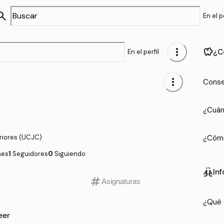
arch
En el pe
more_vert
savings
¿C
En el perfil
more_vert
Conse
¿Cuán
riores (UCJC)
¿Cómo
nes
1
Seguidores
0
Siguiendo
cheer
In
tag
Asignaturas
¿Qué 
eer