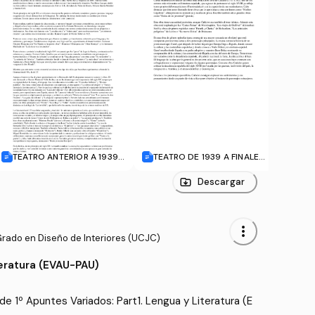
TEATRO ANTERIOR A 1939.
TEATRO DE 1939 A FINALES
XIX -
doc
DEL SIGLO XX.doc
Descargar
more_vert
Grado en Diseño de Interiores (UCJC)
teratura (EVAU-PAU)
e 1º Apuntes Variados: Part1. Lengua y Literatura (E