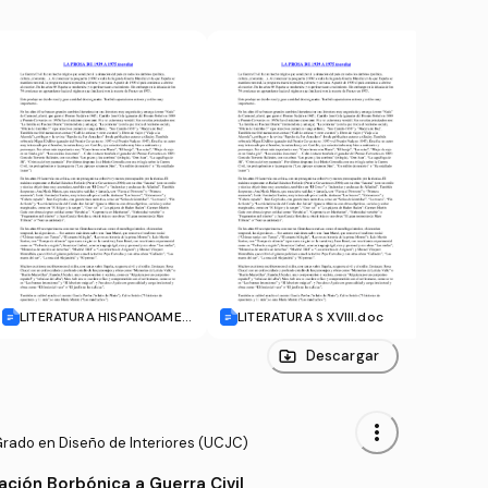
LITERATURA HISPANOAMERI
LITERATURA S XVIII.doc
NOV
CANA - CONTEXTO HISTÓR
RDIA
ICO.doc
Descargar
more_vert
Grado en Diseño de Interiores (UCJC)
ación Borbónica a Guerra Civil