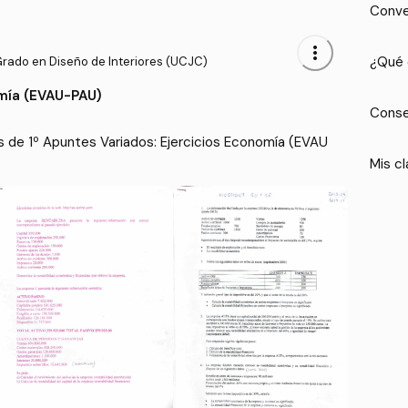
Conve
more_vert
¿Qué 
Grado en Diseño de Interiores (UCJC)
mía (EVAU-PAU)
Conse
s de 1º Apuntes Variados: Ejercicios Economía (EVAU
Mis cl