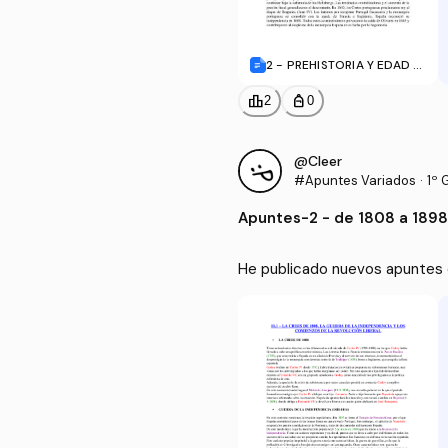
2 - PREHISTORIA Y EDAD A
NTIGUA.doc
leaderboard
personal_bag
2
0
@Cleer
#Apuntes Variados
·
1º 
Apuntes
-
2 - de 1808 a 1898
He publicado nuevos apuntes d