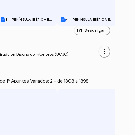
3 - PENÍNSULA IBÉRICA EN
4 - PENÍNSULA IBÉRICA EN
5 - 
EDAD MEDIA - AL-ÁNDALU
EDAD MEDIA - REINOS CRI
ISIS
S.doc
STIANOS.doc
Descargar
more_vert
Grado en Diseño de Interiores (UCJC)
e 1º Apuntes Variados: 2 - de 1808 a 1898