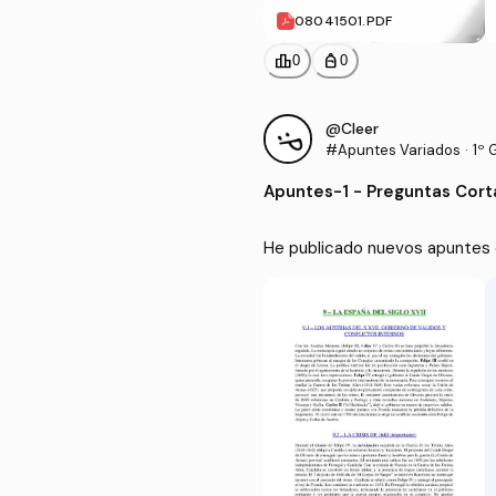
08041501.PDF
leaderboard
personal_bag
0
0
@Cleer
#Apuntes Variados
·
1º 
Apuntes
-
1 - Preguntas Cort
He publicado nuevos apuntes d