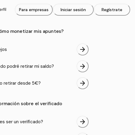
rfil
Para empresas
Iniciar sesión
Regístrate
ómo monetizar mis apuntes?
arrow_forward
jos
arrow_forward
do podré retirar mi saldo?
arrow_forward
 retirar desde 5€?
formación sobre el verificado
arrow_forward
es ser un verificado?