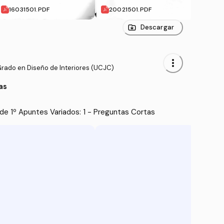
16031501.PDF
20021501.PDF
1802
Descargar
more_vert
Grado en Diseño de Interiores (UCJC)
as
e 1º Apuntes Variados: 1 - Preguntas Cortas