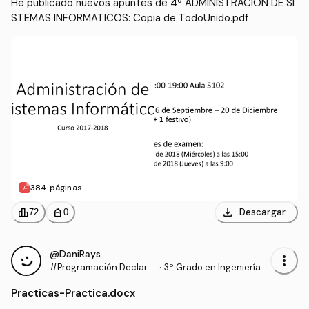
He publicado nuevos apuntes de 4º ADMINISTRACION DE SI
STEMAS INFORMATICOS: Copia de TodoUnido.pdf
384 páginas
download
leaderboard
personal_bag
Descargar
72
0
@DaniRays
more_vert
#Programación Declara
·
3º Grado en Ingeniería In
tiva: Lógica y Restriccio
formática (UPM)
Practicas
-
Practica.docx
nes