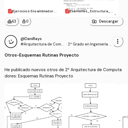
Ejercicios Ensamblador.p
Examenes_Estructura_Co
df
mputadores.pdf
leaderboard
personal_bag
Descargar
63
0
@DaniRays
more_vert
#Arquitectura de Comp
·
2º Grado en Ingeniería In
utadores
formática (UPM)
Otros
-
Esquemas Rutinas Proyecto
He publicado nuevos otros de 2º Arquitectura de Computa
dores: Esquemas Rutinas Proyecto