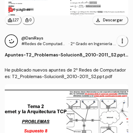
8 páginas
download
leaderboard
personal_bag
Descargar
127
0
@DaniRays
more_vert
#Redes de Computador
·
2º Grado en Ingeniería In
es
formática (UPM)
Apuntes
-
T2_Problemas-Solucion8_2010-2011_S2.ppt.
pdf
He publicado nuevos apuntes de 2º Redes de Computador
es: T2_Problemas-Solucion8_2010-2011_S2.ppt.pdf