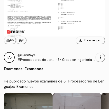
3 páginas
download
leaderboard
personal_bag
Descargar
66
0
@DaniRays
more_vert
#Procesadores de Leng
·
3º Grado en Ingeniería In
uajes
formática (UPM)
Examenes
-
Examenes
He publicado nuevos examenes de 3º Procesadores de Len
guajes: Examenes