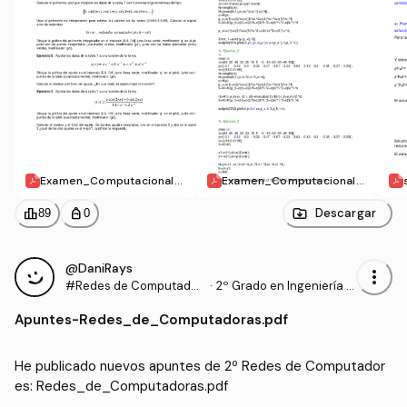
Examen_Computacional_
Examen_Computacional_
2_13_Dic_2012_Enunciado
2_24_Nov_2011_Solucion.
ySolucion.pdf
pdf
leaderboard
personal_bag
Descargar
89
0
@DaniRays
more_vert
#Redes de Computador
·
2º Grado en Ingeniería In
es
formática (UPM)
Apuntes
-
Redes_de_Computadoras.pdf
He publicado nuevos apuntes de 2º Redes de Computador
es: Redes_de_Computadoras.pdf