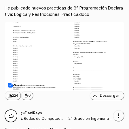
He publicado nuevos practicas de 3º Programación Declara
tiva: Lógica y Restricciones: Practica.docx
Word
download
leaderboard
personal_bag
Descargar
224
0
@DaniRays
more_vert
#Redes de Computador
·
2º Grado en Ingeniería In
es
formática (UPM)