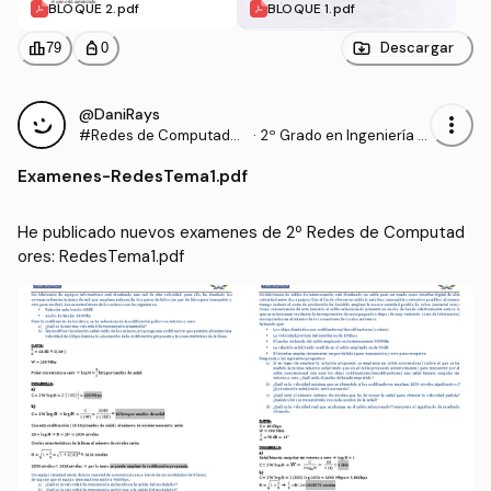
BLOQUE 2.pdf
BLOQUE 1.pdf
leaderboard
personal_bag
Descargar
79
0
@DaniRays
more_vert
#Redes de Computador
·
2º Grado en Ingeniería In
es
formática (UPM)
Examenes
-
RedesTema1.pdf
He publicado nuevos examenes de 2º Redes de Computad
ores: RedesTema1.pdf