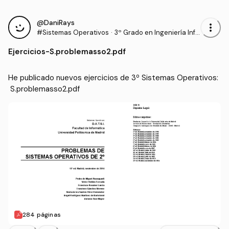
@DaniRays
more_vert
#Sistemas Operativos
·
3º Grado en Ingeniería Info
rmática (UPM)
Ejercicios
-
S.problemasso2.pdf
He publicado nuevos ejercicios de 3º Sistemas Operativos:
 S.problemasso2.pdf
284 páginas