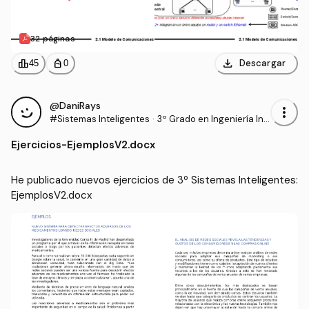
32 páginas
download
leaderboard
personal_bag
Descargar
45
0
@DaniRays
more_vert
#Sistemas Inteligentes
·
3º Grado en Ingeniería Inf
ormática (UPM)
Ejercicios
-
EjemplosV2.docx
He publicado nuevos ejercicios de 3º Sistemas Inteligentes: 
EjemplosV2.docx