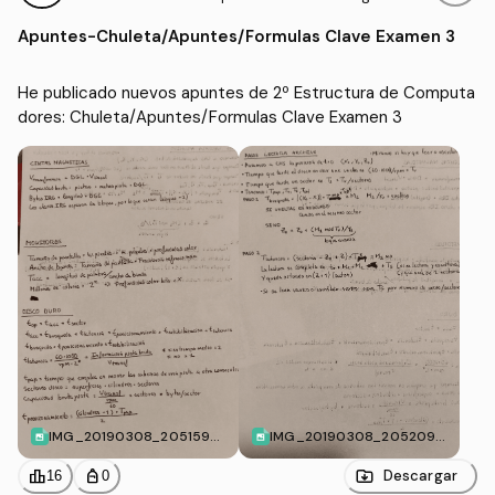
adores
formática (UPM)
Apuntes
-
Chuleta/Apuntes/Formulas Clave Examen 3
He publicado nuevos apuntes de 2º Estructura de Computa
dores: Chuleta/Apuntes/Formulas Clave Examen 3
IMG_20190308_205159_
IMG_20190308_205209_
_01.jpg
_01__01.jpg
leaderboard
personal_bag
Descargar
16
0