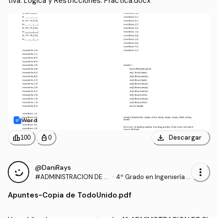
tiva: Lógica y Restricciones: Practica.docx
Word
download
leaderboard
personal_bag
Descargar
100
0
@DaniRays
more_vert
#ADMINISTRACION DE SI
·
4º Grado en Ingeniería I
STEMAS INFORMATICOS
nformática (UPM)
Apuntes
-
Copia de TodoUnido.pdf