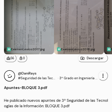
ExamenLexico2017.jpg
ExamenLexico2018.jpg
leaderboard
personal_bag
Descargar
56
0
@DaniRays
more_vert
#Seguridad de las Tecn
·
3º Grado en Ingeniería In
ologías de la Informació
formática (UPM)
Apuntes
-
BLOQUE 3.pdf
n
He publicado nuevos apuntes de 3º Seguridad de las Tecnol
ogías de la Información: BLOQUE 3.pdf