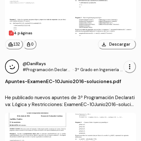
4 páginas
download
leaderboard
personal_bag
Descargar
132
0
@DaniRays
more_vert
#Programación Declara
·
3º Grado en Ingeniería In
tiva: Lógica y Restriccio
formática (UPM)
Apuntes
-
ExamenEC-10Junio2016-soluciones.pdf
nes
He publicado nuevos apuntes de 3º Programación Declarati
va: Lógica y Restricciones: ExamenEC-10Junio2016-solucio
nes.pdf