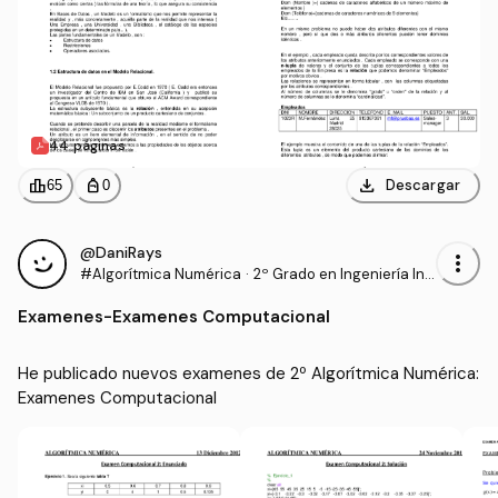
44 páginas
download
leaderboard
personal_bag
Descargar
65
0
@DaniRays
more_vert
#Algorítmica Numérica
·
2º Grado en Ingeniería Inf
ormática (UPM)
Examenes
-
Examenes Computacional
He publicado nuevos examenes de 2º Algorítmica Numérica: 
Examenes Computacional