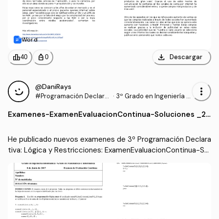
Word
download
leaderboard
personal_bag
Descargar
40
0
@DaniRays
more_vert
#Programación Declara
·
3º Grado en Ingeniería In
tiva: Lógica y Restriccio
formática (UPM)
Examenes
-
ExamenEvaluacionContinua-Soluciones _20
nes
16-2017_-vFinal.pdf
He publicado nuevos examenes de 3º Programación Declara
tiva: Lógica y Restricciones: ExamenEvaluacionContinua-Sol
uciones _2016-2017_-vFinal.pdf