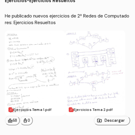
Ejercicios
-
Ejercicios Resueltos
He publicado nuevos ejercicios de 2º Redes de Computado
res: Ejercicios Resueltos
Ejercicios Tema 1.pdf
Ejercicios Tema 2.pdf
leaderboard
personal_bag
Descargar
68
0