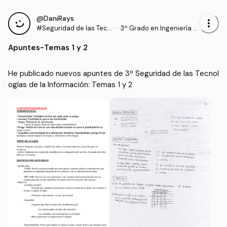
@DaniRays
more_vert
#Seguridad de las Tecn
·
3º Grado en Ingeniería In
ologías de la Informació
formática (UPM)
Apuntes
-
Temas 1 y 2
n
He publicado nuevos apuntes de 3º Seguridad de las Tecnol
ogías de la Información: Temas 1 y 2