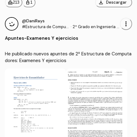
download
leaderboard
personal_bag
Descargar
213
1
@DaniRays
more_vert
#Estructura de Comput
·
2º Grado en Ingeniería In
adores
formática (UPM)
Apuntes
-
Examenes Y ejercicios
He publicado nuevos apuntes de 2º Estructura de Computa
dores: Examenes Y ejercicios