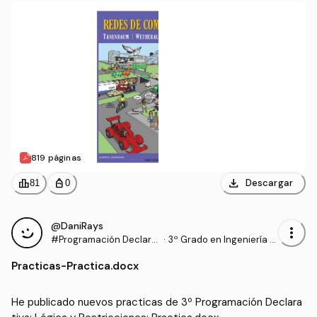
819 páginas
download
leaderboard
personal_bag
Descargar
81
0
@DaniRays
more_vert
#Programación Declara
·
3º Grado en Ingeniería In
tiva: Lógica y Restriccio
formática (UPM)
Practicas
-
Practica.docx
nes
He publicado nuevos practicas de 3º Programación Declara