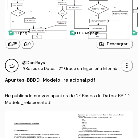
RTI.png
LEECAR.png
leaderboard
personal_bag
Descargar
35
0
@DaniRays
more_vert
#Bases de Datos
·
2º Grado en Ingeniería Informáti
ca (UPM)
Apuntes
-
BBDD_Modelo_relacional.pdf
He publicado nuevos apuntes de 2º Bases de Datos: BBDD_
Modelo_relacional.pdf