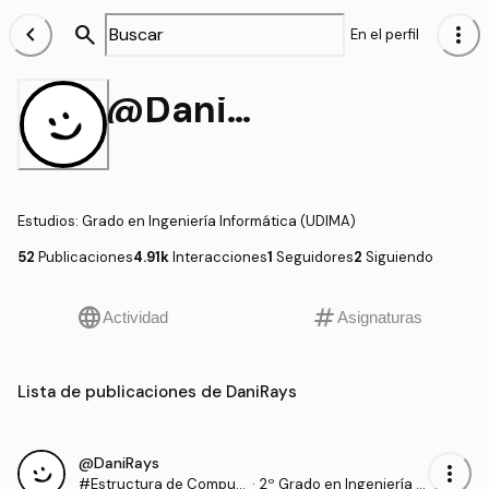
chevron_left
search
more_vert
En el perfil
@DaniRays
Estudios
:
Grado en Ingeniería Informática (UDIMA)
52
Publicaciones
4.91k
Interacciones
1
Seguidores
2
Siguiendo
language
tag
Actividad
Asignaturas
Lista de publicaciones de DaniRays
@DaniRays
more_vert
#Estructura de Comput
·
2º Grado en Ingeniería In