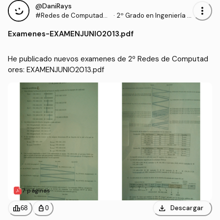
@DaniRays
more_vert
#Redes de Computador
·
2º Grado en Ingeniería In
es
formática (UPM)
Examenes
-
EXAMENJUNIO2013.pdf
He publicado nuevos examenes de 2º Redes de Computad
ores: EXAMENJUNIO2013.pdf
7 páginas
download
leaderboard
personal_bag
Descargar
68
0