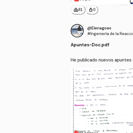
leaderboard
personal_bag
81
0
@Elenagoes
#Ingeniería de la Reacc
Apuntes
-
Doc.pdf
He publicado nuevos apuntes d
33 páginas