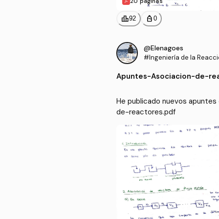
20 páginas
leaderboard
personal_bag
92
0
@Elenagoes
#Ingeniería de la Reacc
Apuntes
-
Asociacion-de-re
He publicado nuevos apuntes d
de-reactores.pdf