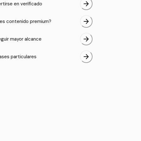
arrow_forward
rtirse en verificado
arrow_forward
es contenido premium?
arrow_forward
guir mayor alcance
arrow_forward
ases particulares