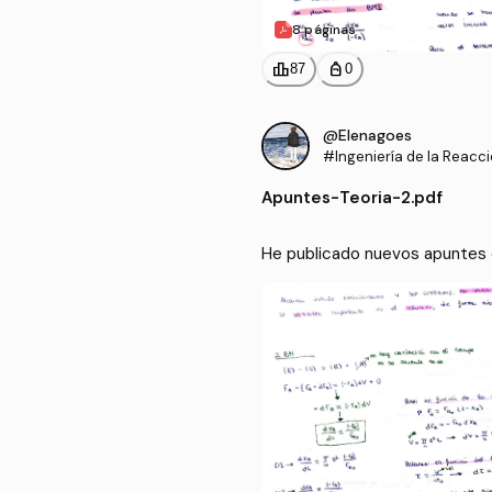
8 páginas
leaderboard
personal_bag
87
0
@Elenagoes
#Ingeniería de la Reacc
Apuntes
-
Teoria-2.pdf
He publicado nuevos apuntes d