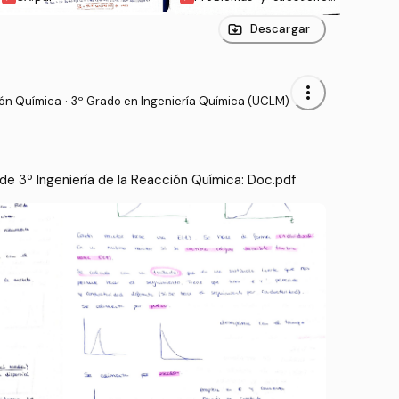
s.pdf
Descargar
more_vert
ión Química
·
3º Grado en Ingeniería Química (UCLM)
e 3º Ingeniería de la Reacción Química: Doc.pdf