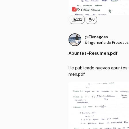
15 páginas
leaderboard
personal_bag
131
0
@Elenagoes
#Ingeniería de Procesos y de 
os
Apuntes
-
Resumen.pdf
He publicado nuevos apuntes d
men.pdf