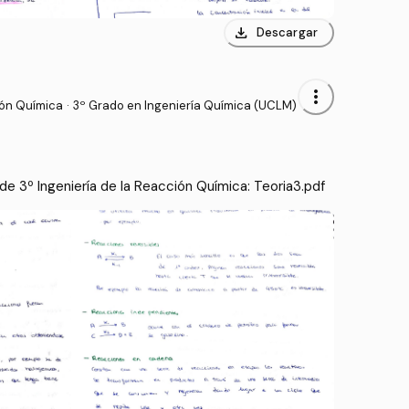
download
Descargar
more_vert
ión Química
·
3º Grado en Ingeniería Química (UCLM)
e 3º Ingeniería de la Reacción Química: Teoria3.pdf