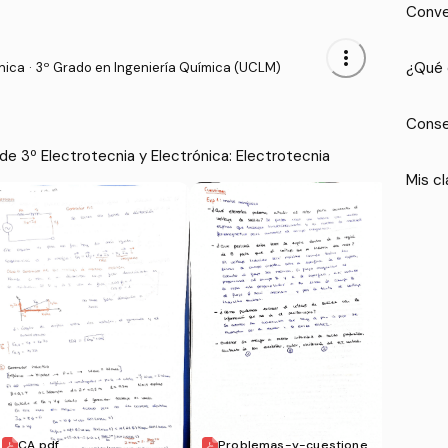
Conve
more_vert
¿Qué 
nica
·
3º Grado en Ingeniería Química (UCLM)
Conse
He publicado nuevos apuntes de 3º Electrotecnia y Electrónica: Electrotecnia 
Mis cl
CA.pdf
Problemas-y-cuestione