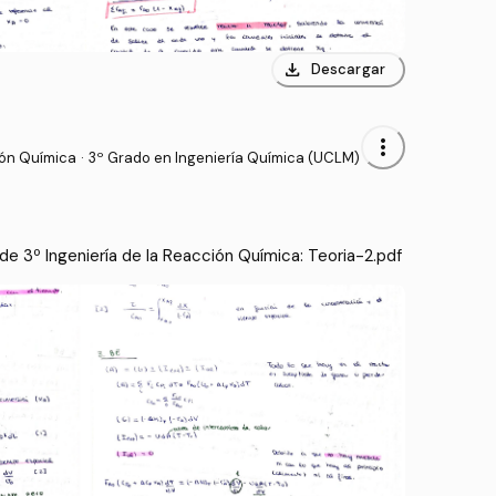
download
Descargar
more_vert
ión Química
·
3º Grado en Ingeniería Química (UCLM)
e 3º Ingeniería de la Reacción Química: Teoria-2.pdf