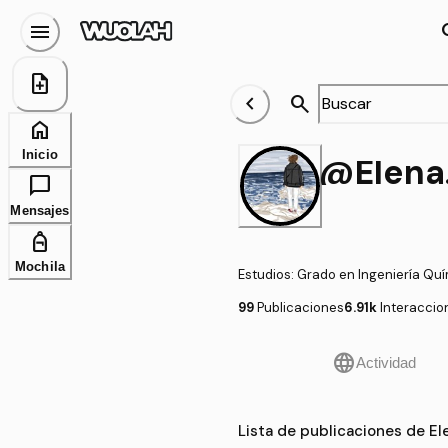
menu
se
note_add
chevron_left
search
home
Inicio
@
chat_bubble
Mensajes
personal_bag
Mochila
Estudios
:
Grado en Ingeniería Qu
99
Publicaciones
6.91k
Interaccio
language
Actividad
Lista de publicaciones de E