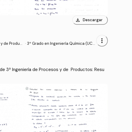
download
Descargar
more_vert
Product
·
3º Grado en Ingeniería Química (UCL
M)
e 3º Ingeniería de Procesos y de  Productos: Resu