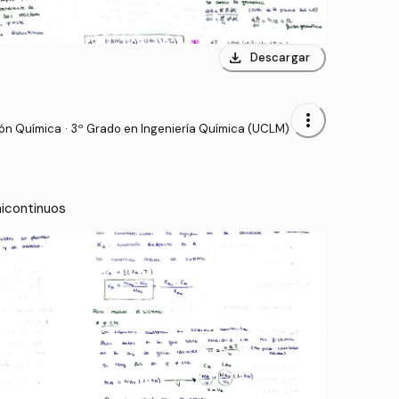
download
Descargar
more_vert
ión Química
·
3º Grado en Ingeniería Química (UCLM)
icontinuos