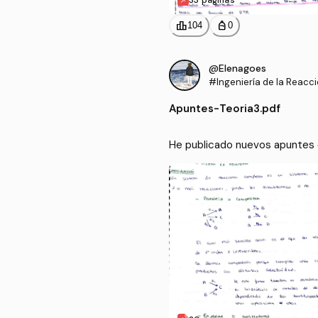
leaderboard
personal_bag
104
0
@Elenagoes
#Ingeniería de la Reacc
Apuntes
-
Teoria3.pdf
He publicado nuevos apuntes d