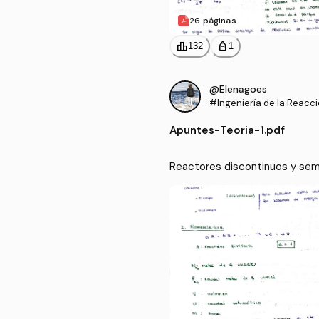
26 páginas
leaderboard
personal_bag
132
1
@Elenagoes
#Ingeniería de la Reacc
Apuntes
-
Teoria-1.pdf
Reactores discontinuos y sem