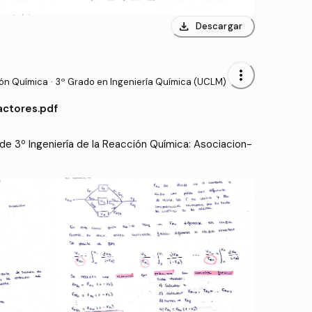
download
Descargar
more_vert
ión Química
·
3º Grado en Ingeniería Química (UCLM)
actores.pdf
e 3º Ingeniería de la Reacción Química: Asociacion-