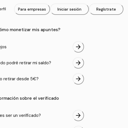
rfil
Para empresas
Iniciar sesión
Regístrate
ómo monetizar mis apuntes?
arrow_forward
jos
arrow_forward
do podré retirar mi saldo?
arrow_forward
 retirar desde 5€?
formación sobre el verificado
arrow_forward
es ser un verificado?