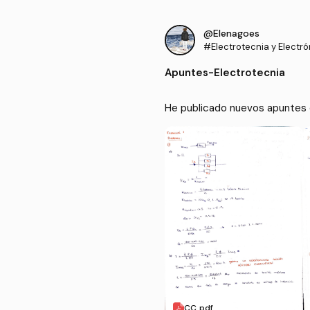
@Elenagoes
#Electrotecnia y Electró
Apuntes
-
Electrotecnia
CC.pdf