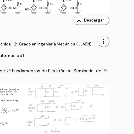
download
Descargar
more_vert
rónica
·
2º Grado en Ingeniería Mecánica (UJAEN)
blemas.pdf
de 2º Fundamentos de Electrónica: Seminario-de-Pr