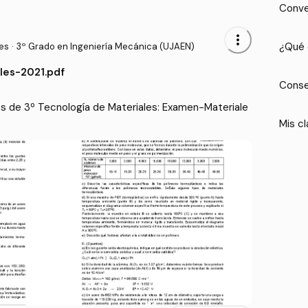
Conve
more_vert
¿Qué 
es
·
3º Grado en Ingeniería Mecánica (UJAEN)
les-2021.pdf
Conse
 de 3º Tecnología de Materiales: Examen-Materiale
Mis cl