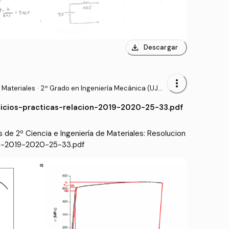
download
Descargar
more_vert
 Materiales
·
2º Grado en Ingeniería Mecánica (UJAE
N)
cicios-practicas-relacion-2019-2020-25-33.pdf
 de 2º Ciencia e Ingeniería de Materiales: Resolucion
on-2019-2020-25-33.pdf