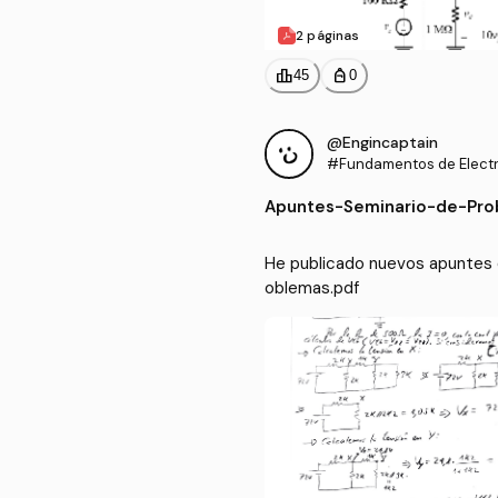
2 páginas
leaderboard
personal_bag
45
0
@Engincaptain
#Fundamentos de Elect
Apuntes
-
Seminario-de-Pro
He publicado nuevos apuntes 
oblemas.pdf