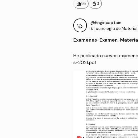
leaderboard
personal_bag
95
0
@Engincaptain
#Tecnología de Material
Examenes
-
Examen-Materia
He publicado nuevos examenes
s-2021.pdf