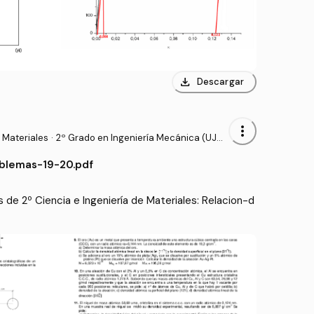
download
Descargar
more_vert
 Materiales
·
2º Grado en Ingeniería Mecánica (UJAE
N)
blemas-19-20.pdf
 de 2º Ciencia e Ingeniería de Materiales: Relacion-d