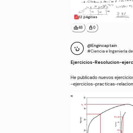
12 páginas
leaderboard
personal_bag
48
0
@Engincaptain
#Ciencia e Ingeniería de
Ejercicios
-
Resolucion-ejer
He publicado nuevos ejercicios
-ejercicios-practicas-relaci