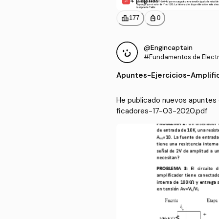
4 páginas
leaderboard
personal_bag
177
0
@Engincaptain
#Fundamentos de Elect
Apuntes
-
Ejercicios-Amplif
He publicado nuevos apuntes 
ficadores-17-03-2020.pdf