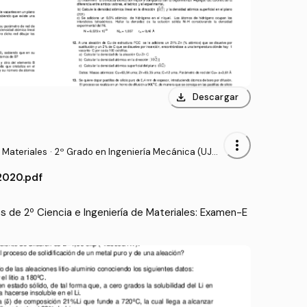
download
Descargar
more_vert
 Materiales
·
2º Grado en Ingeniería Mecánica (UJAE
N)
020.pdf
de 2º Ciencia e Ingeniería de Materiales: Examen-E