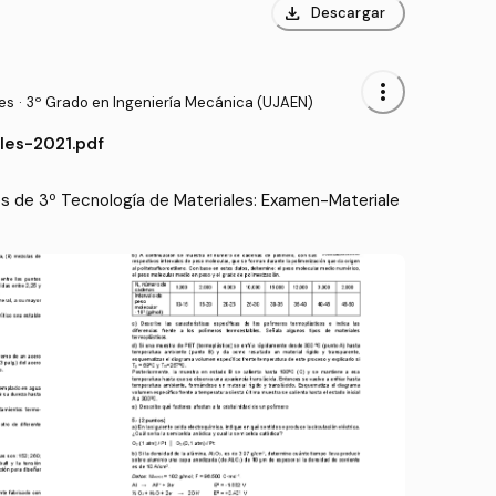
download
Descargar
more_vert
es
·
3º Grado en Ingeniería Mecánica (UJAEN)
les-2021.pdf
 de 3º Tecnología de Materiales: Examen-Materiale