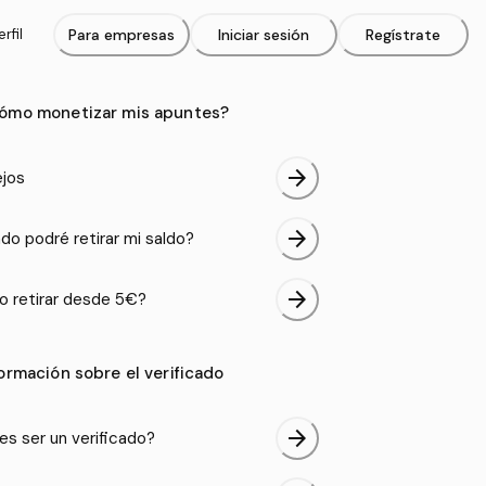
rfil
Para empresas
Iniciar sesión
Regístrate
ómo monetizar mis apuntes?
arrow_forward
jos
arrow_forward
do podré retirar mi saldo?
arrow_forward
 retirar desde 5€?
formación sobre el verificado
arrow_forward
es ser un verificado?