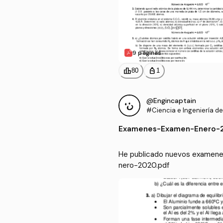
9 páginas
leaderboard
personal_bag
80
1
@Engincaptain
#Ciencia e Ingeniería de
Examenes
-
Examen-Enero-2
He publicado nuevos examenes 
nero-2020.pdf