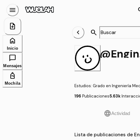
menu
se
note_add
chevron_left
search
home
Inicio
@
chat_bubble
Mensajes
personal_bag
Mochila
Estudios
:
Grado en Ingeniería Me
196
Publicaciones
5.63k
Interacc
language
Actividad
Lista de publicaciones de E