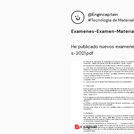
@Engincaptain
#Tecnología de Material
Examenes
-
Examen-Materia
He publicado nuevos examenes
s-2021.pdf
4 páginas