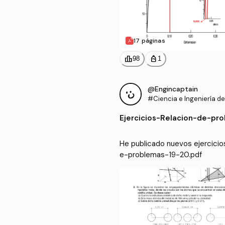
17 páginas
leaderboard
personal_bag
98
1
@Engincaptain
#Ciencia e Ingeniería de
Ejercicios
-
Relacion-de-pro
He publicado nuevos ejercicios
e-problemas-19-20.pdf