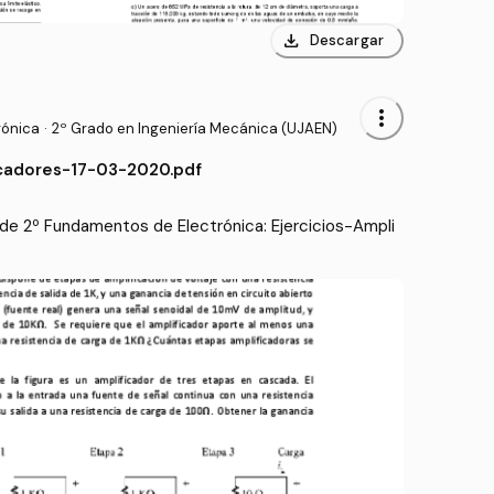
download
Descargar
more_vert
rónica
·
2º Grado en Ingeniería Mecánica (UJAEN)
icadores-17-03-2020.pdf
de 2º Fundamentos de Electrónica: Ejercicios-Ampli