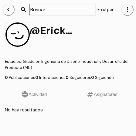
chevron_left
search
more_vert
En el perfil
@Erick_Almoraxd_Ancasi
Estudios
:
Grado en Ingeniería de Diseño Industrial y Desarrollo del
Producto (MU)
0
Publicaciones
0
Interacciones
0
Seguidores
0
Siguiendo
language
tag
Actividad
Asignaturas
No hay resultados