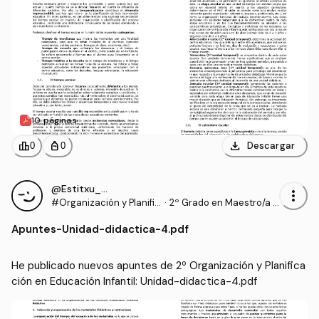
10 páginas
download
leaderboard
personal_bag
Descargar
0
0
@Estitxu_98
more_vert
#Organización y Planific
·
2º Grado en Maestro/a d
ación en Educación Infa
e Educación Infantil (UI1)
Apuntes
-
Unidad-didactica-4.pdf
ntil
He publicado nuevos apuntes de 2º Organización y Planifica
ción en Educación Infantil: Unidad-didactica-4.pdf