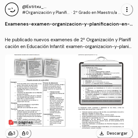
@Estitxu_98
more_vert
#Organización y Planific
·
2º Grado en Maestro/a d
ación en Educación Infa
e Educación Infantil (UI1)
Examenes
-
examen-organizacion-y-planificacion-en-e
ntil
ducacion-infantil.pdf
He publicado nuevos examenes de 2º Organización y Planifi
cación en Educación Infantil: examen-organizacion-y-planifi
cacion-en-educacion-infantil.pdf
16 páginas
download
leaderboard
personal_bag
Descargar
3
0