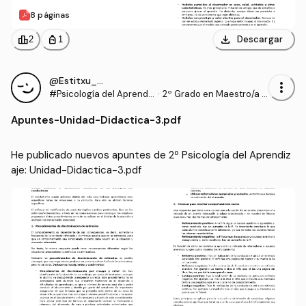
8 páginas
download
leaderboard
personal_bag
Descargar
2
1
@Estitxu_98
more_vert
#Psicología del Aprendi
·
2º Grado en Maestro/a d
zaje
e Educación Infantil (UI1)
Apuntes
-
Unidad-Didactica-3.pdf
He publicado nuevos apuntes de 2º Psicología del Aprendiz
aje: Unidad-Didactica-3.pdf