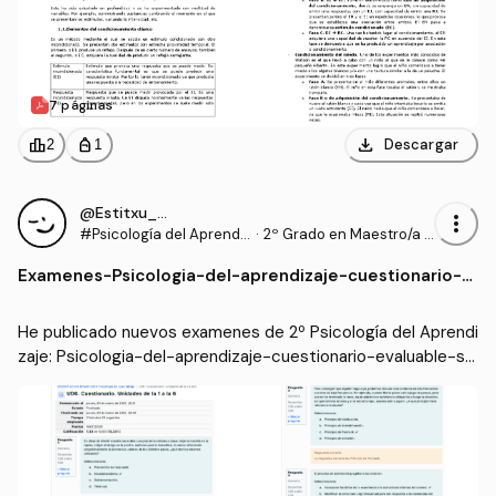
7 páginas
download
leaderboard
personal_bag
Descargar
2
1
@Estitxu_98
more_vert
#Psicología del Aprendi
·
2º Grado en Maestro/a d
zaje
e Educación Infantil (UI1)
Examenes
-
Psicologia-del-aprendizaje-cuestionario-e
valuable-sunidades-1-6.pdf
He publicado nuevos examenes de 2º Psicología del Aprendi
zaje: Psicologia-del-aprendizaje-cuestionario-evaluable-su
nidades-1-6.pdf