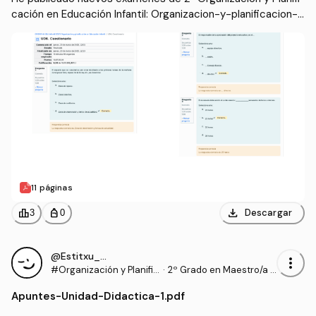
cación en Educación Infantil: Organizacion-y-planificacion-e
n-educacion-infantil-cuestionario-evaluable-sunidades-1-
6.pdf
11 páginas
download
leaderboard
personal_bag
Descargar
3
0
@Estitxu_98
more_vert
#Organización y Planific
·
2º Grado en Maestro/a d
ación en Educación Infa
e Educación Infantil (UI1)
Apuntes
-
Unidad-Didactica-1.pdf
ntil