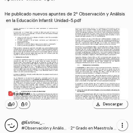
He publicado nuevos apuntes de 2º Observación y Análisis
 en la Educación Infantil: Unidad-5.pdf
8 páginas
download
leaderboard
personal_bag
Descargar
0
0
@Estitxu_98
more_vert
#Observación y Análisis
·
2º Grado en Maestro/a d