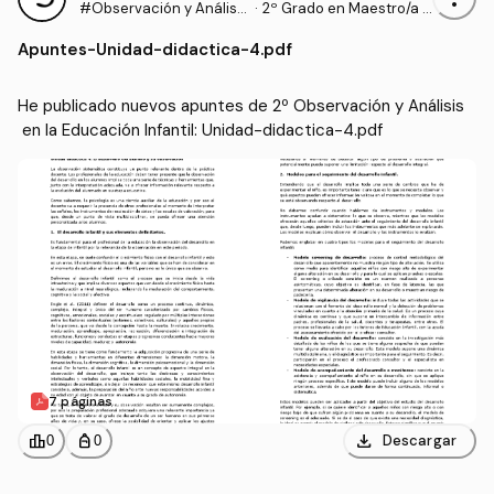
#Observación y Análisis
·
2º Grado en Maestro/a d
en la Educación Infantil
e Educación Infantil (UI1)
Apuntes
-
Unidad-didactica-4.pdf
He publicado nuevos apuntes de 2º Observación y Análisis
 en la Educación Infantil: Unidad-didactica-4.pdf
7 páginas
download
leaderboard
personal_bag
Descargar
0
0