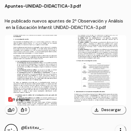
en la Educación Infantil
e Educación Infantil (UI1)
Apuntes
-
UNIDAD-DIDACTICA-3.pdf
He publicado nuevos apuntes de 2º Observación y Análisis
 en la Educación Infantil: UNIDAD-DIDACTICA-3.pdf
9 páginas
download
leaderboard
personal_bag
Descargar
0
0
@Estitxu_98
more_vert