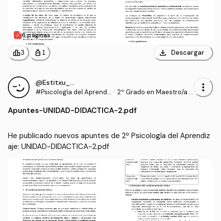
6 páginas
download
leaderboard
personal_bag
Descargar
3
1
@Estitxu_98
more_vert
#Psicología del Aprendi
·
2º Grado en Maestro/a d
zaje
e Educación Infantil (UI1)
Apuntes
-
UNIDAD-DIDACTICA-2.pdf
He publicado nuevos apuntes de 2º Psicología del Aprendiz
aje: UNIDAD-DIDACTICA-2.pdf