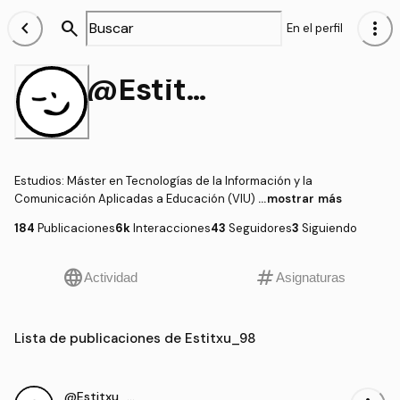
chevron_left
search
more_vert
En el perfil
@Estitxu_98
Estudios
:
Máster en Tecnologías de la Información y la
Comunicación Aplicadas a Educación (VIU)
...mostrar más
184
Publicaciones
6k
Interacciones
43
Seguidores
3
Siguiendo
language
tag
Actividad
Asignaturas
Lista de publicaciones de Estitxu_98
@Estitxu_98