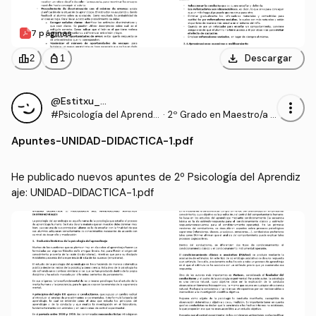
7 páginas
download
leaderboard
personal_bag
Descargar
2
1
@Estitxu_98
more_vert
#Psicología del Aprendi
·
2º Grado en Maestro/a d
zaje
e Educación Infantil (UI1)
Apuntes
-
UNIDAD-DIDACTICA-1.pdf
He publicado nuevos apuntes de 2º Psicología del Aprendiz
aje: UNIDAD-DIDACTICA-1.pdf