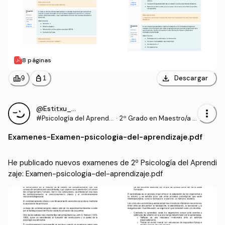
8 páginas
download
leaderboard
personal_bag
Descargar
9
1
@Estitxu_98
more_vert
#Psicología del Aprendi
·
2º Grado en Maestro/a d
zaje
e Educación Infantil (UI1)
Examenes
-
Examen-psicologia-del-aprendizaje.pdf
He publicado nuevos examenes de 2º Psicología del Aprendi
zaje: Examen-psicologia-del-aprendizaje.pdf