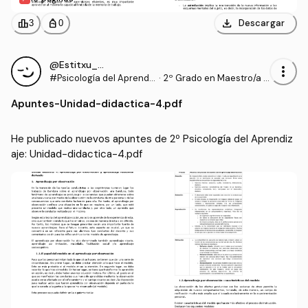
download
leaderboard
personal_bag
Descargar
3
0
@Estitxu_98
more_vert
#Psicología del Aprendi
·
2º Grado en Maestro/a d
zaje
e Educación Infantil (UI1)
Apuntes
-
Unidad-didactica-4.pdf
He publicado nuevos apuntes de 2º Psicología del Aprendiz
aje: Unidad-didactica-4.pdf