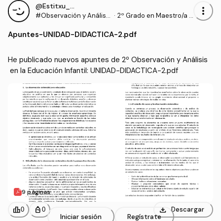
@Estitxu_98
more_vert
#Observación y Análisis
·
2º Grado en Maestro/a d
en la Educación Infantil
e Educación Infantil (UI1)
Apuntes
-
UNIDAD-DIDACTICA-2.pdf
He publicado nuevos apuntes de 2º Observación y Análisis
 en la Educación Infantil: UNIDAD-DIDACTICA-2.pdf
9 páginas
download
leaderboard
personal_bag
Descargar
0
0
Iniciar sesión
Regístrate