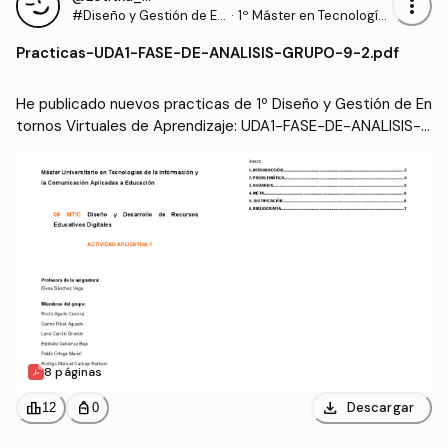
more_vert
#Diseño y Gestión de En
·
1º Máster en Tecnología
tornos Virtuales de Apre
s de la Información y la C
Practicas
-
UDA1-FASE-DE-ANALISIS-GRUPO-9-2.pdf
ndizaje
omunicación Aplicadas
a Educación (VIU)
He publicado nuevos practicas de 1º Diseño y Gestión de En
tornos Virtuales de Aprendizaje: UDA1-FASE-DE-ANALISIS-G
RUPO-9-2.pdf
8 páginas
download
leaderboard
personal_bag
Descargar
12
0