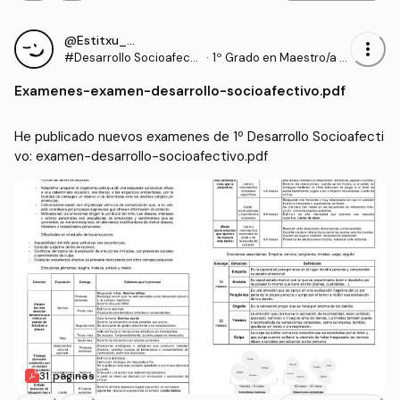
@Estitxu_98
more_vert
#Desarrollo Socioafecti
·
1º Grado en Maestro/a d
vo
e Educación Infantil (UI1)
Examenes
-
examen-desarrollo-socioafectivo.pdf
He publicado nuevos examenes de 1º Desarrollo Socioafecti
vo: examen-desarrollo-socioafectivo.pdf
31 páginas