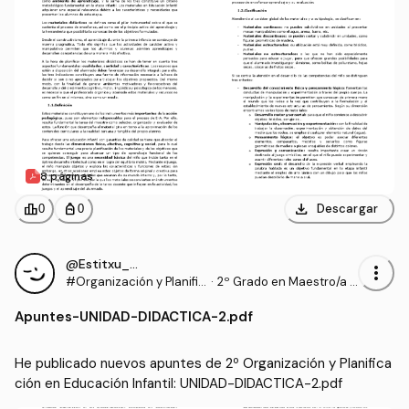
8 páginas
download
leaderboard
personal_bag
Descargar
0
0
@Estitxu_98
more_vert
#Organización y Planific
·
2º Grado en Maestro/a d
ación en Educación Infa
e Educación Infantil (UI1)
Apuntes
-
UNIDAD-DIDACTICA-2.pdf
ntil
He publicado nuevos apuntes de 2º Organización y Planifica
ción en Educación Infantil: UNIDAD-DIDACTICA-2.pdf