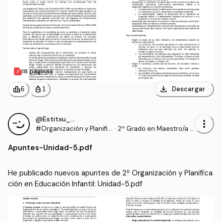
18 páginas
download
leaderboard
personal_bag
Descargar
6
1
@Estitxu_98
more_vert
#Organización y Planific
·
2º Grado en Maestro/a d
ación en Educación Infa
e Educación Infantil (UI1)
Apuntes
-
Unidad-5.pdf
ntil
He publicado nuevos apuntes de 2º Organización y Planifica
ción en Educación Infantil: Unidad-5.pdf