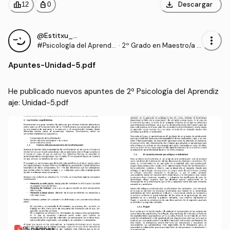
download
leaderboard
personal_bag
Descargar
12
0
@Estitxu_98
more_vert
#Psicología del Aprendi
·
2º Grado en Maestro/a d
zaje
e Educación Infantil (UI1)
Apuntes
-
Unidad-5.pdf
He publicado nuevos apuntes de 2º Psicología del Aprendiz
aje: Unidad-5.pdf
15 páginas