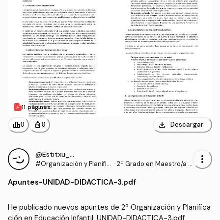
11 páginas
download
leaderboard
personal_bag
Descargar
0
0
@Estitxu_98
more_vert
#Organización y Planific
·
2º Grado en Maestro/a d
ación en Educación Infa
e Educación Infantil (UI1)
Apuntes
-
UNIDAD-DIDACTICA-3.pdf
ntil
He publicado nuevos apuntes de 2º Organización y Planifica
ción en Educación Infantil: UNIDAD-DIDACTICA-3.pdf