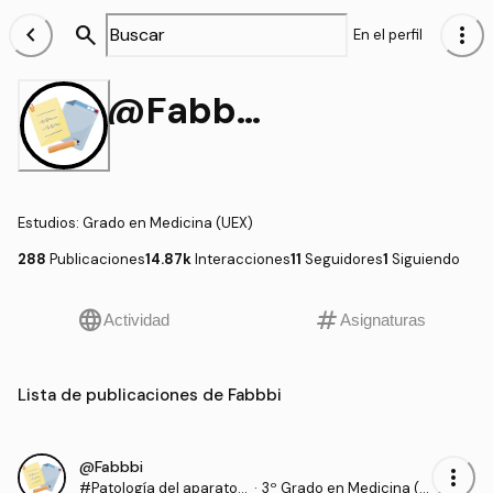
chevron_left
search
more_vert
En el perfil
@Fabbbi
Estudios
:
Grado en Medicina (UEX)
288
Publicaciones
14.87k
Interacciones
11
Seguidores
1
Siguiendo
language
tag
Actividad
Asignaturas
Lista de publicaciones de Fabbbi
@Fabbbi
more_vert
#Patología del aparato l
·
3º Grado en Medicina (U