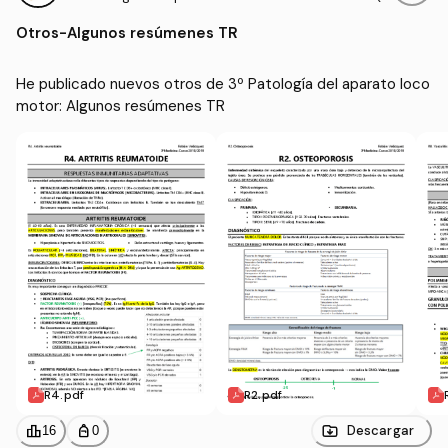
ocomotor
EX)
Otros
-
Algunos resúmenes TR
He publicado nuevos otros de 3º Patología del aparato loco
motor: Algunos resúmenes TR
R4.pdf
R2.pdf
leaderboard
personal_bag
Descargar
16
0