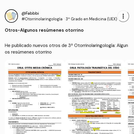
@Fabbbi
more_vert
#Otorrinolaringología
·
3º Grado en Medicina (UEX)
Otros
-
Algunos resúmenes otorrino
He publicado nuevos otros de 3º Otorrinolaringología: Algun
os resúmenes otorrino