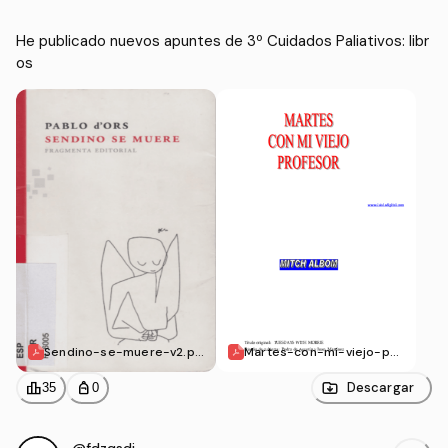
He publicado nuevos apuntes de 3º Cuidados Paliativos: libr
os
Sendino-se-muere-v2.pd
Martes-con-mi-viejo-pro
f
fesor-Mitch-Albom.pdf
leaderboard
personal_bag
Descargar
35
0