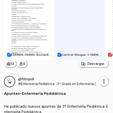
EXAMEN-FARMA-BLOQUE-
Control-Bloque-1-FARMA
IV-Y-V.docx
COLOGIA.docx
leaderboard
personal_bag
Descargar
54
0
@fdzqsdi
more_vert
#Enfermería Pediátrica
·
3º Grado en Enfermería (U
AN)
Apuntes
-
Enfermería Peddiátrica
He publicado nuevos apuntes de 3º Enfermería Pediátrica: E
nfermería Peddiátrica