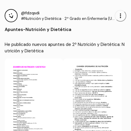
@fdzqsdi
more_vert
#Nutrición y Dietética
·
2º Grado en Enfermería (UA
N)
Apuntes
-
Nutrición y Dietética
He publicado nuevos apuntes de 2º Nutrición y Dietética: N
utrición y Dietética 