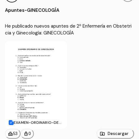
cia y Ginecología
(UAN)
Apuntes
-
GINECOLOGÍA
He publicado nuevos apuntes de 2º Enfermería en Obstetri
cia y Ginecología: GINECOLOGÍA
EXAMEN-ORDINARIO-DE-
GINECOLOGIA.docx
leaderboard
personal_bag
Descargar
53
0