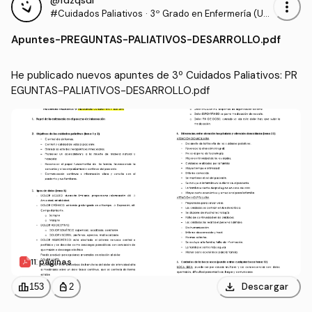
@fdzqsdi
more_vert
#Cuidados Paliativos
·
3º Grado en Enfermería (UA
N)
Apuntes
-
PREGUNTAS-PALIATIVOS-DESARROLLO.pdf
He publicado nuevos apuntes de 3º Cuidados Paliativos: PR
EGUNTAS-PALIATIVOS-DESARROLLO.pdf
11 páginas
download
leaderboard
personal_bag
Descargar
153
2