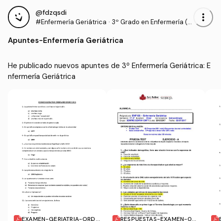
@fdzqsdi
more_vert
#Enfermería Geriátrica
·
3º Grado en Enfermería (U
AN)
Apuntes
-
Enfermería Geriátrica
He publicado nuevos apuntes de 3º Enfermería Geriátrica: E
nfermería Geriátrica
EXAMEN-GERIATRIA-ORDI
RESPUESTAS-EXAMEN-05