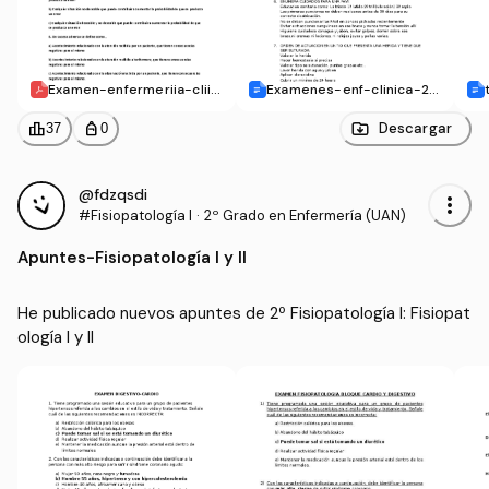
Examen-enfermeriia-cliini
Examenes-enf-clinica-2-
ca.pdf
semestre.docx
leaderboard
personal_bag
Descargar
37
0
@fdzqsdi
more_vert
#Fisiopatología I
·
2º Grado en Enfermería (UAN)
Apuntes
-
Fisiopatología I y II
He publicado nuevos apuntes de 2º Fisiopatología I: Fisiopat
ología I y II