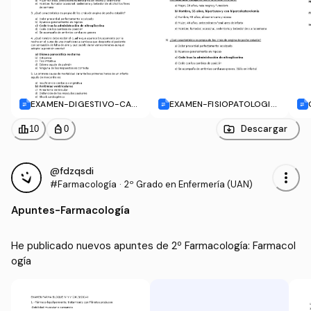
EXAMEN-DIGESTIVO-CAR
EXAMEN-FISIOPATOLOGIA
DIO-de-fisiopato.doc
-BLOQUE-CARDIO-Y-DIG
ESTIVO.docx
leaderboard
personal_bag
Descargar
10
0
@fdzqsdi
more_vert
#Farmacología
·
2º Grado en Enfermería (UAN)
Apuntes
-
Farmacología
He publicado nuevos apuntes de 2º Farmacología: Farmacol
ogía 