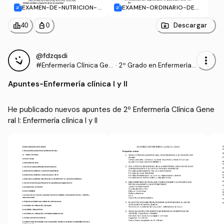
EXAMEN-DE-NUTRICION-Y
EXAMEN-ORDINARIO-DE-
-DIETETICA.docx
NUTRICION.docx
leaderboard
personal_bag
Descargar
40
0
@fdzqsdi
more_vert
#Enfermería Clínica Gen
·
2º Grado en Enfermería
eral I
(UAN)
Apuntes
-
Enfermería clínica I y II
He publicado nuevos apuntes de 2º Enfermería Clínica Gene
ral I: Enfermería clínica I y II 