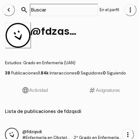
chevron_left
search
more_vert
En el perfil
@fdzqsdi
Estudios
:
Grado en Enfermería (UAN)
38
Publicaciones
1.84k
Interacciones
0
Seguidores
0
Siguiendo
language
tag
Actividad
Asignaturas
Lista de publicaciones de fdzqsdi
@fdzqsdi
more_vert
#Enfermería en Obstetri
·
2º Grado en Enfermería