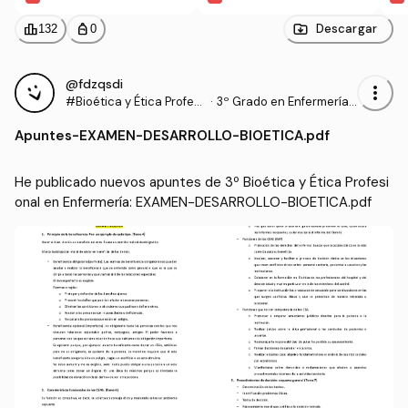
NARIO-ENERO-2015.pdf
-07-17-A-TEST-EXTRAOR
DINARIA.pdf
leaderboard
personal_bag
Descargar
132
0
@fdzqsdi
more_vert
#Bioética y Ética Profesi
·
3º Grado en Enfermería
onal en Enfermería
(UAN)
Apuntes
-
EXAMEN-DESARROLLO-BIOETICA.pdf
He publicado nuevos apuntes de 3º Bioética y Ética Profesi
onal en Enfermería: EXAMEN-DESARROLLO-BIOETICA.pdf