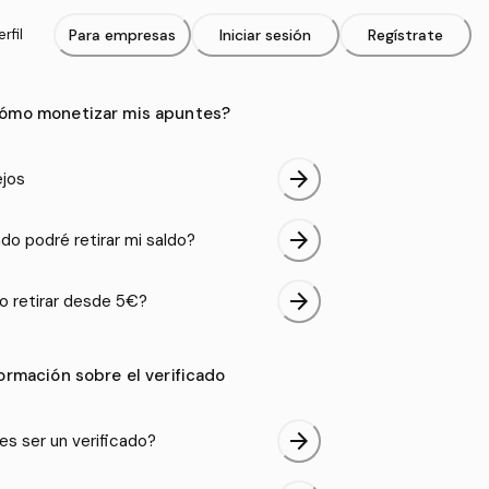
rfil
Para empresas
Iniciar sesión
Regístrate
ómo monetizar mis apuntes?
arrow_forward
jos
arrow_forward
do podré retirar mi saldo?
arrow_forward
 retirar desde 5€?
formación sobre el verificado
arrow_forward
es ser un verificado?