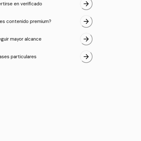
arrow_forward
rtirse en verificado
arrow_forward
es contenido premium?
arrow_forward
guir mayor alcance
arrow_forward
ases particulares