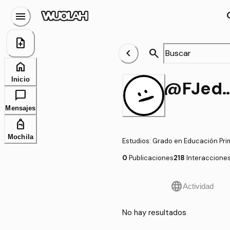
menu
se
note_add
chevron_left
search
home
Inicio
@FJeduca
chat_bubble
Mensajes
personal_bag
Mochila
Estudios
:
Grado en Educación Pri
0
Publicaciones
218
Interaccione
language
Actividad
No hay resultados