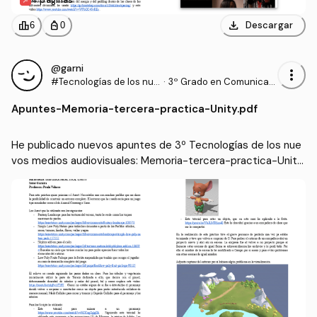
4 páginas
download
leaderboard
personal_bag
Descargar
6
0
@garni
more_vert
#Tecnologías de los nue
·
3º Grado en Comunicaci
vos medios audiovisuale
ón Audiovisual (US)
Apuntes
-
Memoria-tercera-practica-Unity.pdf
s
He publicado nuevos apuntes de 3º Tecnologías de los nue
vos medios audiovisuales: Memoria-tercera-practica-Unity.
pdf