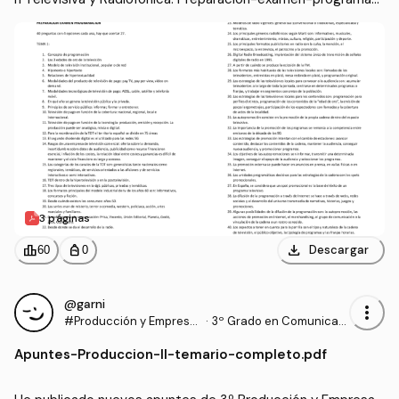
on.pdf
3 páginas
download
leaderboard
personal_bag
Descargar
60
0
@garni
more_vert
#Producción y Empresa
·
3º Grado en Comunicaci
Audiovisual Ii
ón Audiovisual (US)
Apuntes
-
Produccion-II-temario-completo.pdf