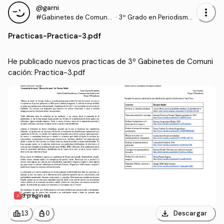
@garni
more_vert
#Gabinetes de Comunic
·
3º Grado en Periodismo
ación
(US)
Practicas
-
Practica-3.pdf
He publicado nuevos practicas de 3º Gabinetes de Comuni
cación: Practica-3.pdf
3 páginas
download
leaderboard
personal_bag
Descargar
13
0