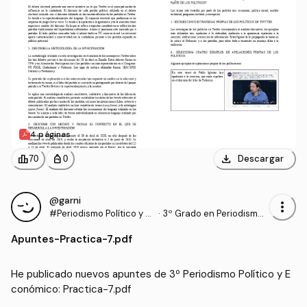
4 páginas
download
leaderboard
personal_bag
Descargar
70
0
@garni
more_vert
#Periodismo Político y E
·
3º Grado en Periodismo
conómico
(US)
Apuntes
-
Practica-7.pdf
He publicado nuevos apuntes de 3º Periodismo Político y E
conómico: Practica-7.pdf