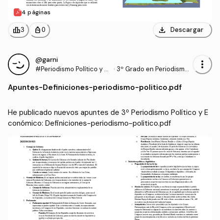
4 páginas
download
leaderboard
personal_bag
Descargar
3
0
@garni
more_vert
#Periodismo Político y E
·
3º Grado en Periodismo
conómico
(US)
Apuntes
-
Definiciones-periodismo-politico.pdf
He publicado nuevos apuntes de 3º Periodismo Político y E
conómico: Definiciones-periodismo-politico.pdf