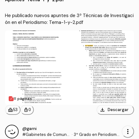
He publicado nuevos apuntes de 3º Técnicas de Investigaci
ón en el Periodismo: Tema-1-y-2.pdf
11 páginas
download
leaderboard
personal_bag
Descargar
53
0
@garni
more_vert
#Gabinetes de Comunic
·
3º Grado en Periodismo