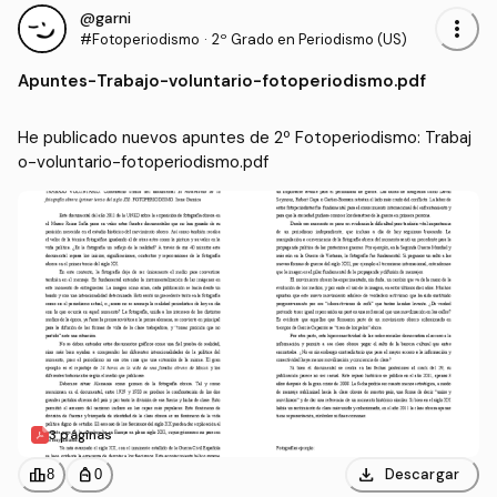
@garni
more_vert
#Fotoperiodismo
·
2º Grado en Periodismo (US)
Apuntes
-
Trabajo-voluntario-fotoperiodismo.pdf
He publicado nuevos apuntes de 2º Fotoperiodismo: Trabaj
o-voluntario-fotoperiodismo.pdf
3 páginas
download
leaderboard
personal_bag
Descargar
8
0