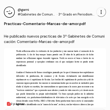
@garni
more_vert
#Gabinetes de Comunic
·
3º Grado en Periodismo
ación
(US)
Practicas
-
Comentario-Marcas-de-amor.pdf
He publicado nuevos practicas de 3º Gabinetes de Comuni
cación: Comentario-Marcas-de-amor.pdf
2 páginas