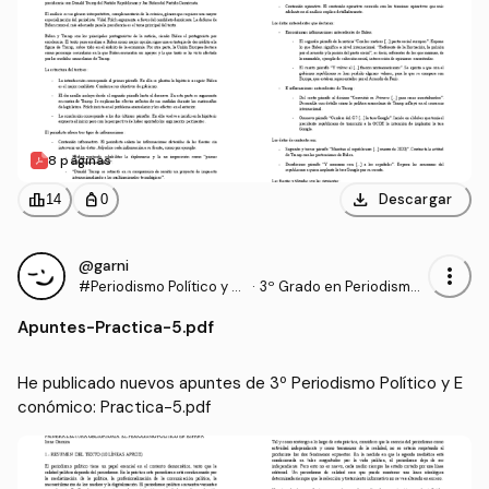
8 páginas
download
leaderboard
personal_bag
Descargar
14
0
@garni
more_vert
#Periodismo Político y E
·
3º Grado en Periodismo
conómico
(US)
Apuntes
-
Practica-5.pdf
He publicado nuevos apuntes de 3º Periodismo Político y E
conómico: Practica-5.pdf