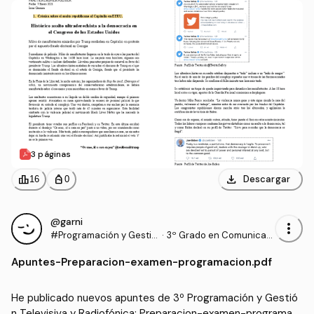
3 páginas
download
leaderboard
personal_bag
Descargar
16
0
@garni
more_vert
#Programación y Gestió
·
3º Grado en Comunicaci
n Televisiva y Radiofónic
ón Audiovisual (US)
Apuntes
-
Preparacion-examen-programacion.pdf
a
He publicado nuevos apuntes de 3º Programación y Gestió
n Televisiva y Radiofónica: Preparacion-examen-programaci