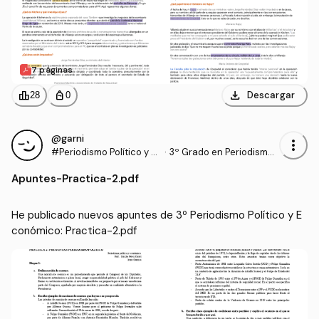
7 páginas
download
leaderboard
personal_bag
Descargar
28
0
@garni
more_vert
#Periodismo Político y E
·
3º Grado en Periodismo
conómico
(US)
Apuntes
-
Practica-2.pdf
He publicado nuevos apuntes de 3º Periodismo Político y E
conómico: Practica-2.pdf