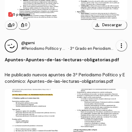
5 páginas
download
leaderboard
personal_bag
Descargar
9
0
@garni
more_vert
#Periodismo Político y E
·
3º Grado en Periodismo
conómico
(US)
Apuntes
-
Apuntes-de-las-lecturas-obligatorias.pdf
He publicado nuevos apuntes de 3º Periodismo Político y E
conómico: Apuntes-de-las-lecturas-obligatorias.pdf