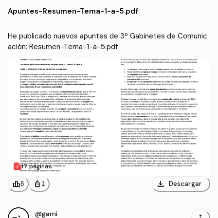
ación
(US)
Apuntes
-
Resumen-Tema-1-a-5.pdf
He publicado nuevos apuntes de 3º Gabinetes de Comunic
ación: Resumen-Tema-1-a-5.pdf
17 páginas
download
leaderboard
personal_bag
Descargar
8
1
@garni