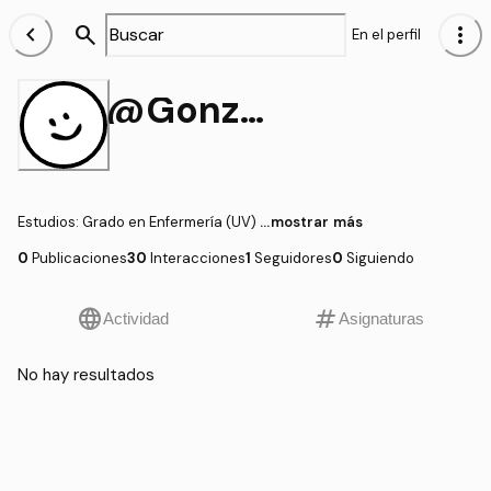
chevron_left
search
more_vert
En el perfil
@Gonzalo34
Estudios
:
Grado en Enfermería (UV)
...mostrar más
0
Publicaciones
30
Interacciones
1
Seguidores
0
Siguiendo
language
tag
Actividad
Asignaturas
No hay resultados