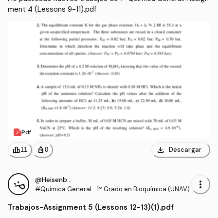
ment 4 (Lessons 9-11).pdf
Pdf
download
leaderboard
personal_bag
Descargar
11
0
@Heisenberg4
more_vert
#Química General
·
1º Grado en Bioquímica (UNAV)
Trabajos
-
Assignment 5 (Lessons 12-13)(1).pdf