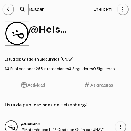
chevron_left
search
more_vert
En el perfil
@Heisenberg4
Estudios
:
Grado en Bioquímica (UNAV)
33
Publicaciones
255
Interacciones
3
Seguidores
0
Siguiendo
language
tag
Actividad
Asignaturas
Lista de publicaciones de Heisenberg4
@Heisenberg4
more_vert
#Matemáticas I
·
1º Grado en Química (UNAV)