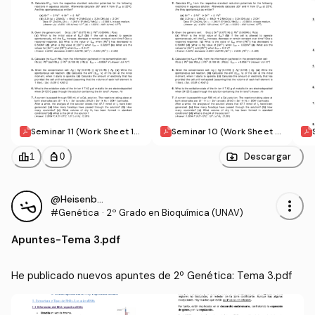
Seminar 11 (Work Sheet 12;
Seminar 10 (Work Sheet 11;
Kinetics).pdf
Electrochemistry).pdf
leaderboard
personal_bag
Descargar
1
0
@Heisenberg4
more_vert
#Genética
·
2º Grado en Bioquímica (UNAV)
Apuntes
-
Tema 3.pdf
He publicado nuevos apuntes de 2º Genética: Tema 3.pdf