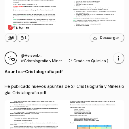
4 páginas
download
leaderboard
personal_bag
Descargar
6
1
@Heisenberg4
more_vert
#Cristalografía y Minera
·
2º Grado en Química (U
logía
NAV)
Apuntes
-
Cristalografía.pdf
He publicado nuevos apuntes de 2º Cristalografía y Mineralo
gía: Cristalografía.pdf