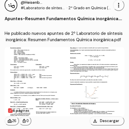
@Heisenberg4
more_vert
#Laboratorio de síntesis
·
2º Grado en Química (U
inorgánica
NAV)
Apuntes
-
Resumen Fundamentos Química inorgánica.p
df
He publicado nuevos apuntes de 2º Laboratorio de síntesis
 inorgánica: Resumen Fundamentos Química inorgánica.pdf
6 páginas
download
leaderboard
personal_bag
Descargar
26
0