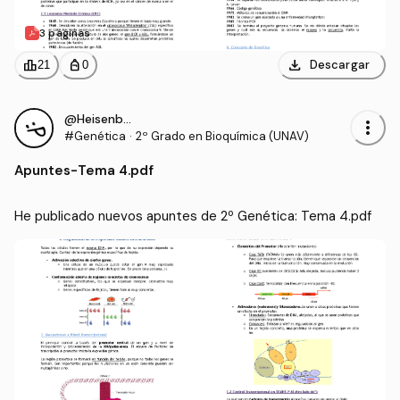
3 páginas
download
leaderboard
personal_bag
Descargar
21
0
@Heisenberg4
more_vert
#Genética
·
2º Grado en Bioquímica (UNAV)
Apuntes
-
Tema 4.pdf
He publicado nuevos apuntes de 2º Genética: Tema 4.pdf