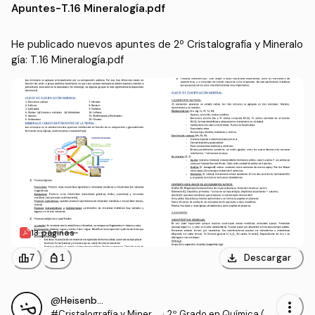
Apuntes
-
T.16 Mineralogía.pdf
He publicado nuevos apuntes de 2º Cristalografía y Mineralo
gía: T.16 Mineralogía.pdf
13 páginas
download
leaderboard
personal_bag
Descargar
7
1
@Heisenberg4
more_vert
#Cristalografía y Minera
·
2º Grado en Química (U