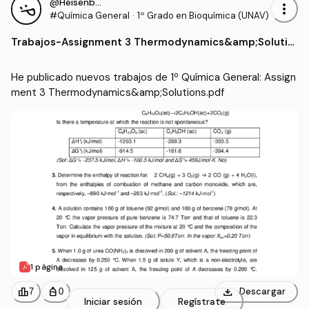
@Heisenberg4
more_vert
#Química General
·
1º Grado en Bioquímica (UNAV)
Trabajos
-
Assignment 3 Thermodynamics&amp;Solutio
ns.pdf
He publicado nuevos trabajos de 1º Química General: Assign
ment 3 Thermodynamics&amp;Solutions.pdf
1 página
download
leaderboard
personal_bag
Descargar
7
0
Iniciar sesión
Regístrate