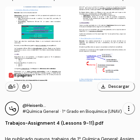
11 páginas
download
leaderboard
personal_bag
Descargar
5
0
@Heisenberg4
more_vert
#Química General
·
1º Grado en Bioquímica (UNAV)
Trabajos
-
Assignment 4 (Lessons 9-11).pdf
He publicado nuevos trabajos de 1º Química General: Assign