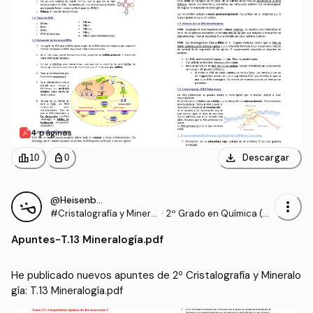
4 páginas
download
leaderboard
personal_bag
Descargar
10
0
@Heisenberg4
more_vert
#Cristalografía y Minera
·
2º Grado en Química (U
logía
NAV)
Apuntes
-
T.13 Mineralogía.pdf
He publicado nuevos apuntes de 2º Cristalografía y Mineralo
gía: T.13 Mineralogía.pdf