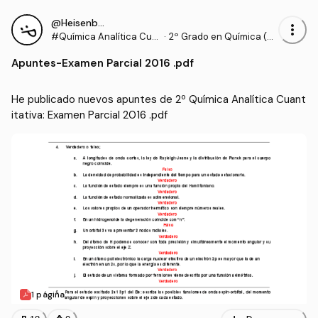
@Heisenberg4
more_vert
#Química Analítica Cua
·
2º Grado en Química (U
ntitativa
NAV)
Apuntes
-
Examen Parcial 2016 .pdf
He publicado nuevos apuntes de 2º Química Analítica Cuant
itativa: Examen Parcial 2016 .pdf
1 página