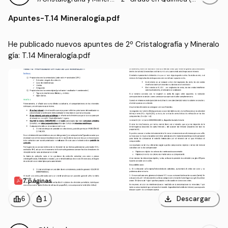
logía
NAV)
Apuntes
-
T.14 Mineralogía.pdf
He publicado nuevos apuntes de 2º Cristalografía y Mineralo
gía: T.14 Mineralogía.pdf
7 páginas
download
leaderboard
personal_bag
Descargar
6
1