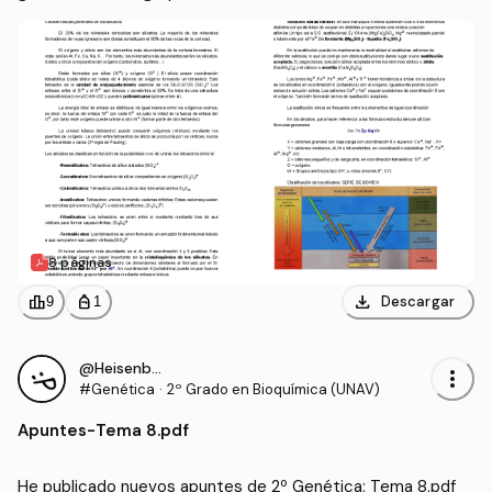
8 páginas
download
leaderboard
personal_bag
Descargar
9
1
@Heisenberg4
more_vert
#Genética
·
2º Grado en Bioquímica (UNAV)
Apuntes
-
Tema 8.pdf
He publicado nuevos apuntes de 2º Genética: Tema 8.pdf