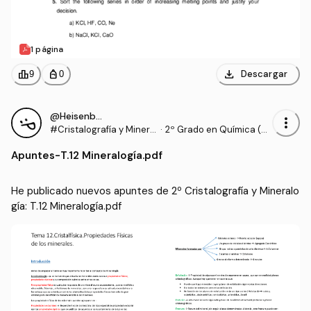
1 página
download
leaderboard
personal_bag
Descargar
9
0
@Heisenberg4
more_vert
#Cristalografía y Minera
·
2º Grado en Química (U
logía
NAV)
Apuntes
-
T.12 Mineralogía.pdf
He publicado nuevos apuntes de 2º Cristalografía y Mineralo
gía: T.12 Mineralogía.pdf