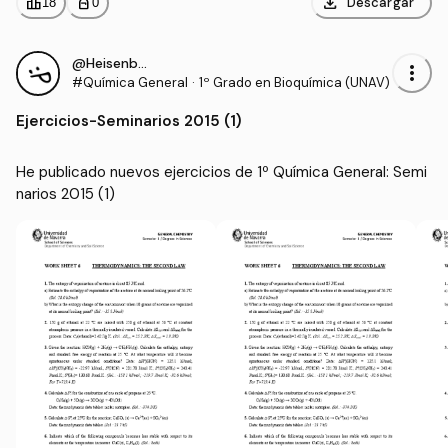
download
leaderboard
personal_bag
Descargar
18
0
@Heisenberg4
more_vert
#Química General
·
1º Grado en Bioquímica (UNAV)
Ejercicios
-
Seminarios 2015 (1)
He publicado nuevos ejercicios de 1º Química General: Semi
narios 2015 (1)