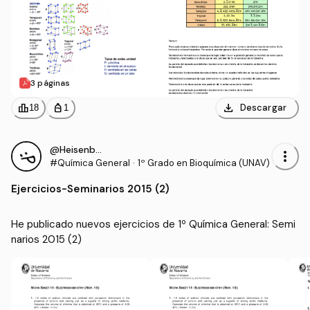
3 páginas
download
leaderboard
personal_bag
Descargar
18
1
@Heisenberg4
more_vert
#Química General
·
1º Grado en Bioquímica (UNAV)
Ejercicios
-
Seminarios 2015 (2)
He publicado nuevos ejercicios de 1º Química General: Semi
narios 2015 (2)