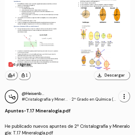
6 páginas
download
leaderboard
personal_bag
Descargar
4
1
@Heisenberg4
more_vert
#Cristalografía y Minera
·
2º Grado en Química (U
logía
NAV)
Apuntes
-
T.17 Mineralogía.pdf
He publicado nuevos apuntes de 2º Cristalografía y Mineralo
gía: T.17 Mineralogía.pdf