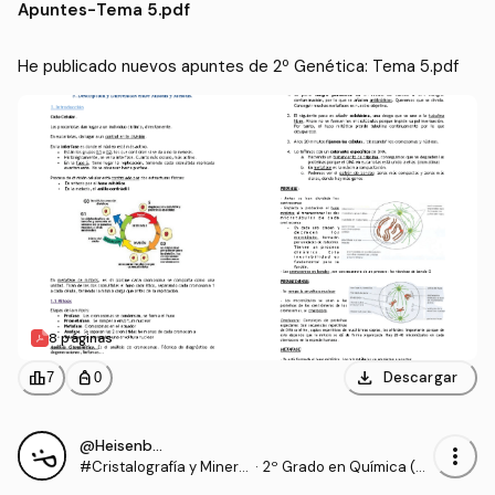
Apuntes
-
Tema 5.pdf
He publicado nuevos apuntes de 2º Genética: Tema 5.pdf
8 páginas
download
leaderboard
personal_bag
Descargar
7
0
@Heisenberg4
more_vert
#Cristalografía y Minera
·
2º Grado en Química (U
logía
NAV)