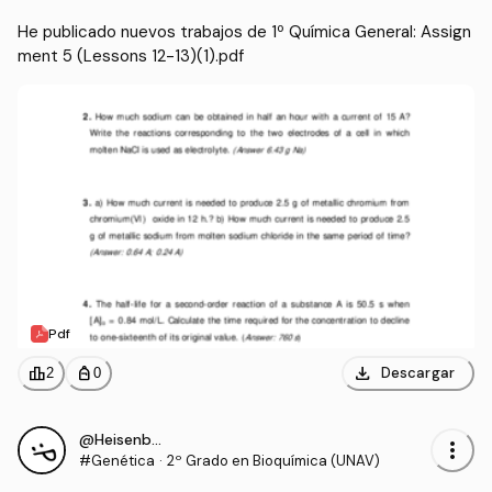
He publicado nuevos trabajos de 1º Química General: Assign
ment 5 (Lessons 12-13)(1).pdf
Pdf
download
leaderboard
personal_bag
Descargar
2
0
@Heisenberg4
more_vert
#Genética
·
2º Grado en Bioquímica (UNAV)