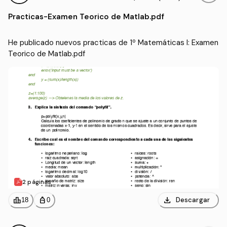
Practicas
-
Examen Teorico de Matlab.pdf
He publicado nuevos practicas de 1º Matemáticas I: Examen 
Teorico de Matlab.pdf
2 páginas
download
leaderboard
personal_bag
Descargar
18
0