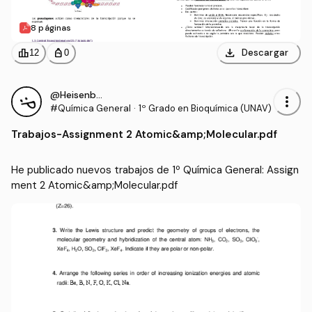
8 páginas
download
leaderboard
personal_bag
Descargar
12
0
@Heisenberg4
more_vert
#Química General
·
1º Grado en Bioquímica (UNAV)
Trabajos
-
Assignment 2 Atomic&amp;Molecular.pdf
He publicado nuevos trabajos de 1º Química General: Assign
ment 2 Atomic&amp;Molecular.pdf