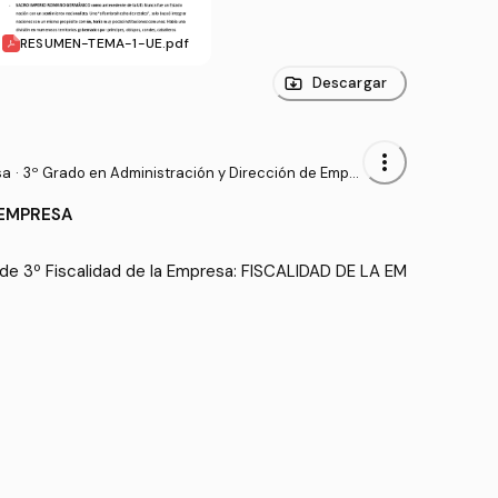
RESUMEN-TEMA-1-UE.pdf
Descargar
more_vert
sa
·
3º Grado en Administración y Dirección de Empr
esas (UV)
 EMPRESA
de 3º Fiscalidad de la Empresa: FISCALIDAD DE LA EM