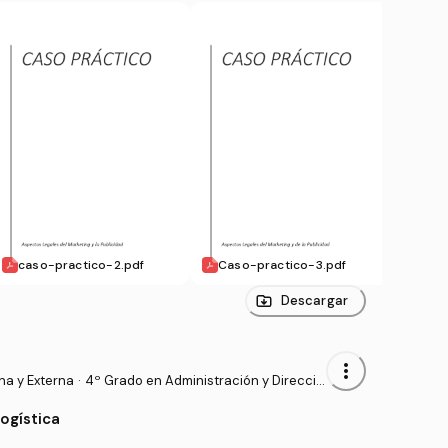
caso-practico-2.pdf
Caso-practico-3.pdf
caso
Descargar
more_vert
na y Externa
·
4º Grado en Administración y Direcció
n de Empresas (UV)
ogística