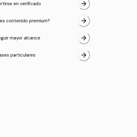
arrow_forward
rtirse en verificado
arrow_forward
es contenido premium?
arrow_forward
guir mayor alcance
arrow_forward
ases particulares