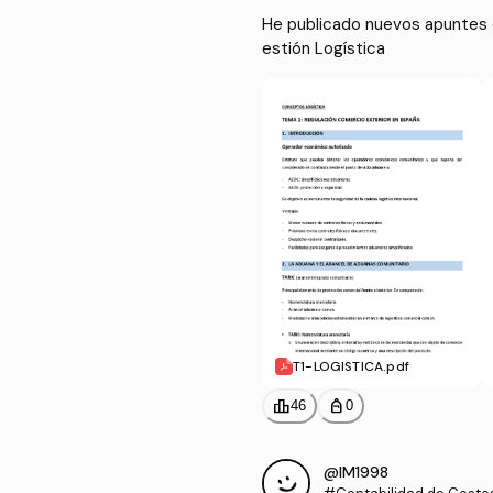
He publicado nuevos apuntes d
estión Logística 
T1-LOGISTICA.pdf
leaderboard
personal_bag
46
0
@IM1998