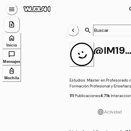
menu
se
note_add
chevron_left
search
home
Inicio
@IM199
chat_bubble
Mensajes
personal_bag
Mochila
Estudios
:
Máster en Profesorado d
Formación Profesional y Enseñan
111
Publicaciones
4.71k
Interaccio
language
Actividad