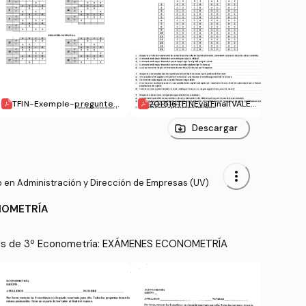
TFIN-Exemple-preguntes
201516TFINEvalFinal1VALEN
exer
-dexamen-solucions-V-F
CIA-solucio.pdf
-1314-AV.pdf
Descargar
more_vert
 en Administración y Dirección de Empresas (UV)
NOMETRÍA
es de 3º Econometría: EXÁMENES ECONOMETRÍA