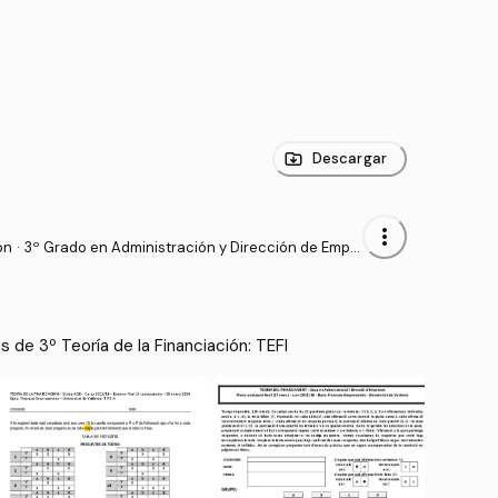
Descargar
more_vert
ón
·
3º Grado en Administración y Dirección de Empr
esas (UV)
de 3º Teoría de la Financiación: TEFI