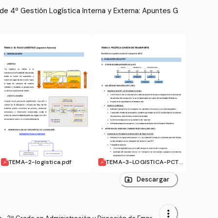
e 4º Gestión Logística Interna y Externa: Apuntes G
TEMA-2-logistica.pdf
TEMA-3-LOGISTICA-PCT.p
TEMA
df
TERM
Descargar
more_vert