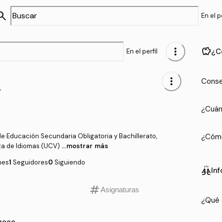
arch
En el pe
more_vert
savings
¿C
En el perfil
8
more_vert
Conse
¿Cuán
e Educación Secundaria Obligatoria y Bachillerato,
¿Cómo
za de Idiomas (UCV)
...mostrar más
nes
1
Seguidores
0
Siguiendo
cheer
In
tag
Asignaturas
¿Qué 