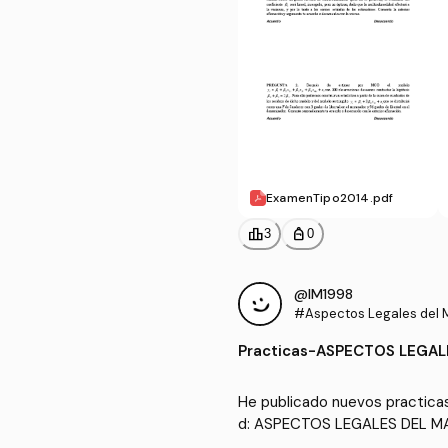
ExamenTipo2014.pdf
leaderboard
personal_bag
3
0
@IM1998
#Aspectos Legales del M
a Publicidad
Practicas
-
ASPECTOS LEGAL
He publicado nuevos practicas
d: ASPECTOS LEGALES DEL M