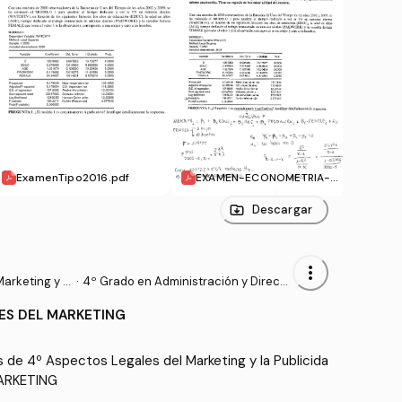
ExamenTipo2016.pdf
EXAMEN-ECONOMETRIA-2
Mode
016.pdf
Descargar
more_vert
arketing y l
·
4º Grado en Administración y Direcci
ón de Empresas (UV)
ES DEL MARKETING
 de 4º Aspectos Legales del Marketing y la Publicida
ARKETING