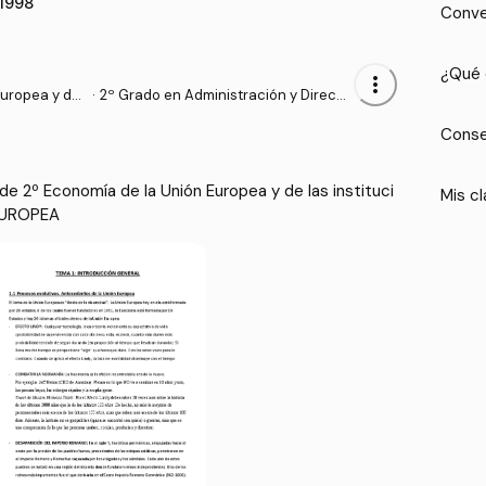
M1998
Conve
¿Qué 
more_vert
uropea y de l
·
2º Grado en Administración y Direcci
cionales
ón de Empresas (UV)
Conse
e 2º Economía de la Unión Europea y de las instituci
Mis cl
 EUROPEA