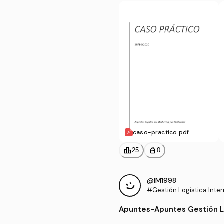
caso-practico.pdf
leaderboard
personal_bag
25
0
@IM1998
#Gestión Logística Inter
Apuntes
-
Apuntes Gestión L