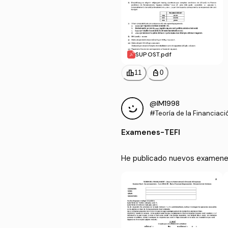
SUPOST.pdf
leaderboard
personal_bag
11
0
@IM1998
#Teoría de la Financiaci
Examenes
-
TEFI
He publicado nuevos examenes 