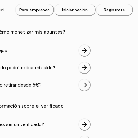
rfil
Para empresas
Iniciar sesión
Regístrate
ómo monetizar mis apuntes?
arrow_forward
jos
arrow_forward
do podré retirar mi saldo?
arrow_forward
 retirar desde 5€?
formación sobre el verificado
arrow_forward
es ser un verificado?