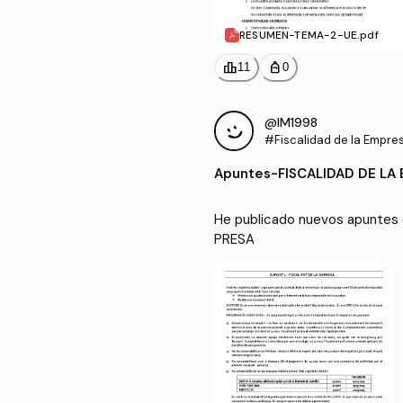
RESUMEN-TEMA-2-UE.pdf
leaderboard
personal_bag
11
0
@IM1998
#Fiscalidad de la Empre
Apuntes
-
FISCALIDAD DE LA
He publicado nuevos apuntes 
PRESA