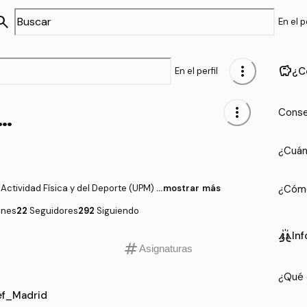
arch
En el pe
more_vert
savings
¿C
En el perfil
nef_Madrid
more_vert
Conse
¿Cuán
Actividad Física y del Deporte (UPM)
...mostrar más
¿Cómo
ones
22
Seguidores
292
Siguiendo
cheer
In
tag
Asignaturas
¿Qué 
nef_Madrid