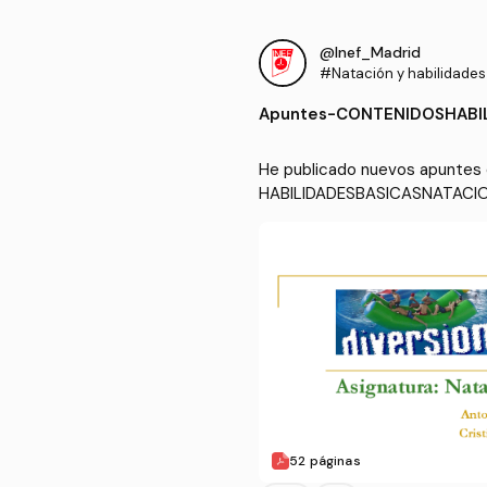
@Inef_Madrid
#Natación y habilidades
Apuntes
-
CONTENIDOSHABIL
He publicado nuevos apuntes 
HABILIDADESBASICASNATACI
52 páginas