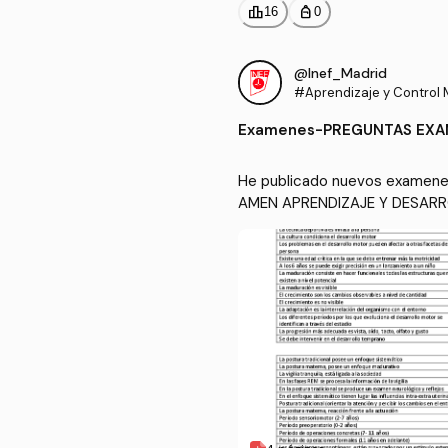
leaderboard
personal_bag
16
0
@Inef_Madrid
#Aprendizaje y Control 
Examenes
-
PREGUNTAS EXA
He publicado nuevos examenes
AMEN APRENDIZAJE Y DESAR