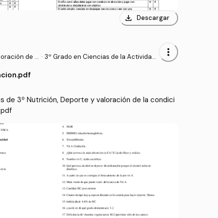
download
Descargar
more_vert
loración de l
·
3º Grado en Ciencias de la Actividad
Física y del Deporte (UPM)
acion.pdf
de 3º Nutrición, Deporte y valoración de la condici
.pdf