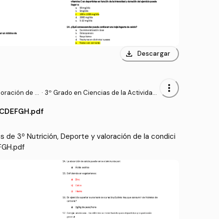
download
Descargar
more_vert
loración de l
·
3º Grado en Ciencias de la Actividad
Física y del Deporte (UPM)
BCDEFGH.pdf
de 3º Nutrición, Deporte y valoración de la condici
FGH.pdf