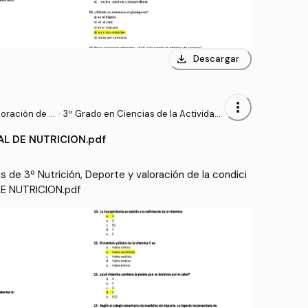
download
Descargar
more_vert
loración de l
·
3º Grado en Ciencias de la Actividad
Física y del Deporte (UPM)
L DE NUTRICION.pdf
de 3º Nutrición, Deporte y valoración de la condici
DE NUTRICION.pdf