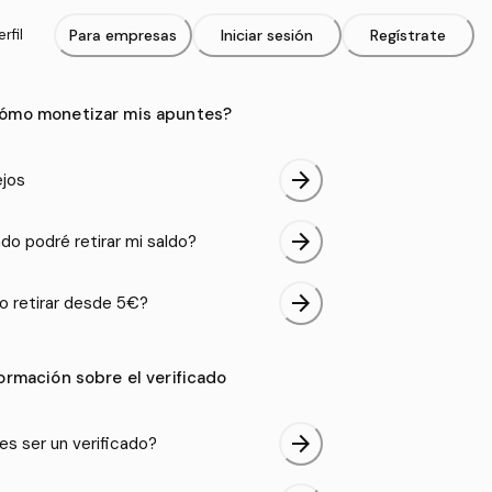
rfil
Para empresas
Iniciar sesión
Regístrate
ómo monetizar mis apuntes?
arrow_forward
jos
arrow_forward
do podré retirar mi saldo?
arrow_forward
 retirar desde 5€?
formación sobre el verificado
arrow_forward
es ser un verificado?