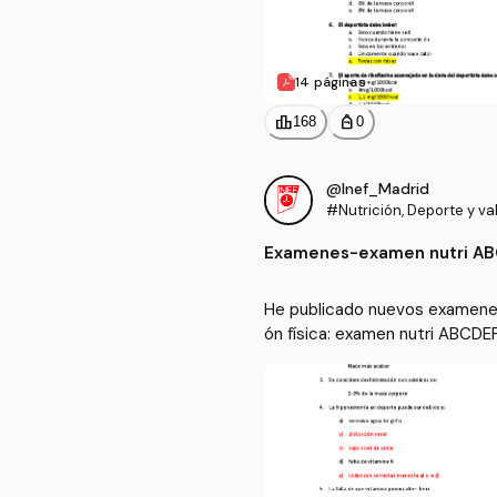
14 páginas
leaderboard
personal_bag
168
0
@Inef_Madrid
#Nutrición, Deporte y va
a condición física
Examenes
-
examen nutri A
He publicado nuevos examenes 
ón física: examen nutri ABCDE