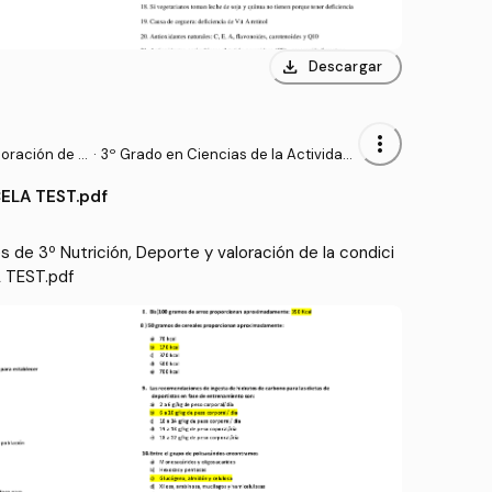
download
Descargar
more_vert
loración de l
·
3º Grado en Ciencias de la Actividad
Física y del Deporte (UPM)
ELA TEST.pdf
de 3º Nutrición, Deporte y valoración de la condici
A TEST.pdf