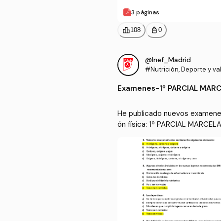
3 páginas
leaderboard
personal_bag
108
0
@Inef_Madrid
#Nutrición, Deporte y va
a condición física
Examenes
-
1º PARCIAL MARC
He publicado nuevos examenes 
ón física: 1º PARCIAL MARCEL