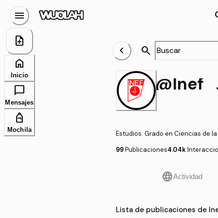
menu
se
note_add
chevron_left
search
home
Inicio
@I
chat_bubble
Mensajes
personal_bag
Mochila
Estudios
:
Grado en Ciencias de la 
99
Publicaciones
4.04k
Interacci
language
Actividad
Lista de publicaciones de I