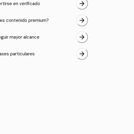
arrow_forward
rtirse en verificado
arrow_forward
es contenido premium?
arrow_forward
guir mayor alcance
arrow_forward
ases particulares