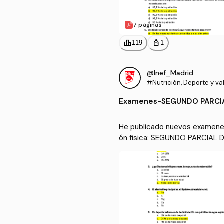
7 páginas
leaderboard
personal_bag
119
1
@Inef_Madrid
#Nutrición, Deporte y va
a condición física
Examenes
-
SEGUNDO PARCIA
He publicado nuevos examenes 
ón física: SEGUNDO PARCIAL 