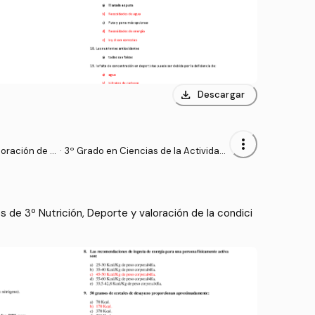
download
Descargar
more_vert
loración de l
·
3º Grado en Ciencias de la Actividad
Física y del Deporte (UPM)
de 3º Nutrición, Deporte y valoración de la condici