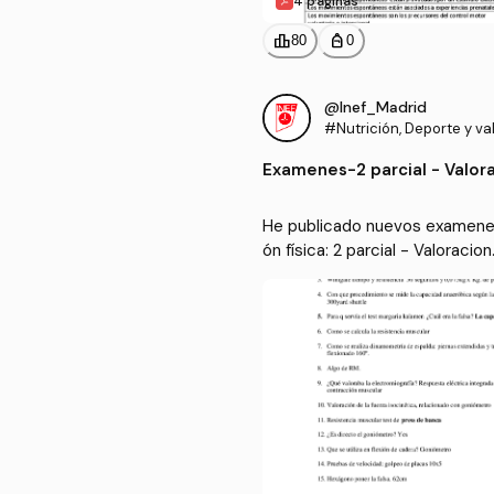
4 páginas
leaderboard
personal_bag
80
0
@Inef_Madrid
#Nutrición, Deporte y va
a condición física
Examenes
-
2 parcial - Valor
He publicado nuevos examenes 
ón física: 2 parcial - Valoracion