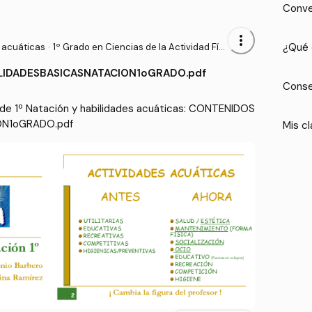
Conve
more_vert
¿Qué 
 acuáticas
·
1º Grado en Ciencias de la Actividad Físi
ca y del Deporte (UPM)
IDADESBASICASNATACION1oGRADO.pdf
Conse
de 1º Natación y habilidades acuáticas: CONTENIDOS
ON1oGRADO.pdf
Mis cl