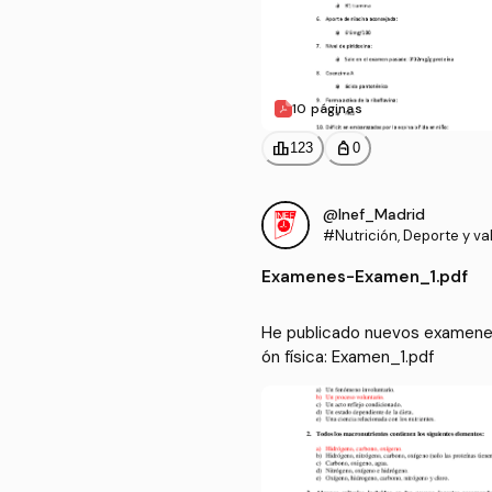
10 páginas
leaderboard
personal_bag
123
0
@Inef_Madrid
#Nutrición, Deporte y va
a condición física
Examenes
-
Examen_1.pdf
He publicado nuevos examenes 
ón física: Examen_1.pdf