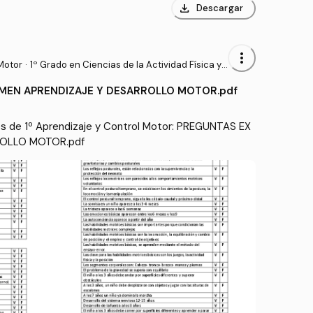
download
Descargar
more_vert
Motor
·
1º Grado en Ciencias de la Actividad Física y
del Deporte (UPM)
MEN APRENDIZAJE Y DESARROLLO MOTOR.pdf
 de 1º Aprendizaje y Control Motor: PREGUNTAS EX
ROLLO MOTOR.pdf