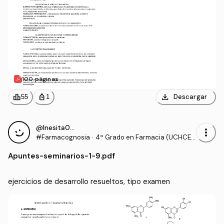
100 páginas
download
leaderboard
personal_bag
Descargar
55
1
@Inesita010
more_vert
#Farmacognosia
·
4º Grado en Farmacia (UCHCE
U)
Apuntes
-
seminarios-1-9.pdf
ejercicios de desarrollo resueltos, tipo examen