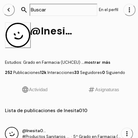
chevron_left
search
more_vert
En el perfil
@Inesita010
Estudios
:
Grado en Farmacia (UCHCEU)
...mostrar más
252
Publicaciones
12k
Interacciones
33
Seguidores
0
Siguiendo
language
tag
Actividad
Asignaturas
Lista de publicaciones de Inesita010
@Inesita010
more_vert
#Productos Sanitarios y
·
5º Grado en Farmacia (U