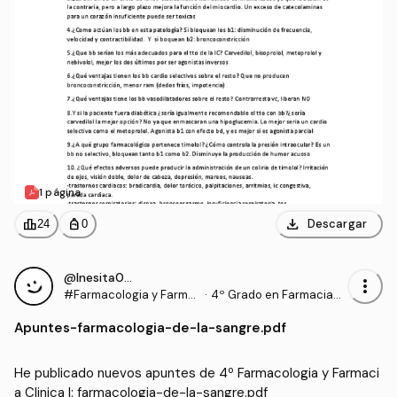
1 página
download
leaderboard
personal_bag
Descargar
24
0
@Inesita010
more_vert
#Farmacologia y Farma
·
4º Grado en Farmacia
cia Clinica I
(UCHCEU)
Apuntes
-
farmacologia-de-la-sangre.pdf
He publicado nuevos apuntes de 4º Farmacologia y Farmaci
a Clinica I: farmacologia-de-la-sangre.pdf