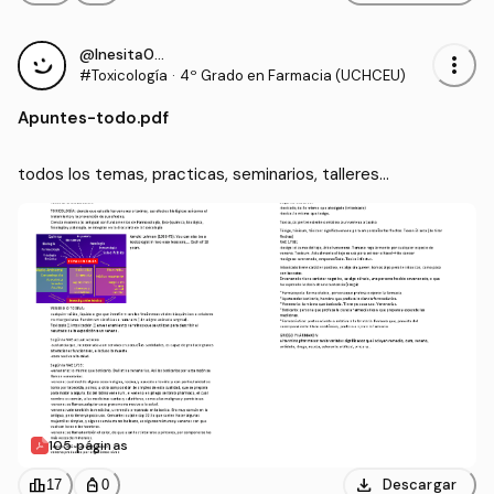
@Inesita010
more_vert
#Toxicología
·
4º Grado en Farmacia (UCHCEU)
Apuntes
-
todo.pdf
todos los temas, practicas, seminarios, talleres...
105 páginas
download
leaderboard
personal_bag
Descargar
17
0