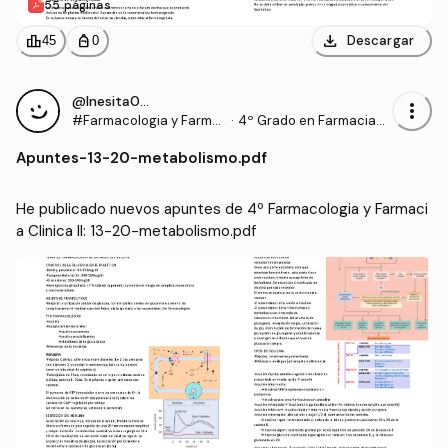
55 páginas
download
leaderboard
personal_bag
Descargar
45
0
@Inesita010
more_vert
#Farmacologia y Farma
·
4º Grado en Farmacia
cia Clinica II
(UCHCEU)
Apuntes
-
13-20-metabolismo.pdf
He publicado nuevos apuntes de 4º Farmacologia y Farmaci
a Clinica II: 13-20-metabolismo.pdf