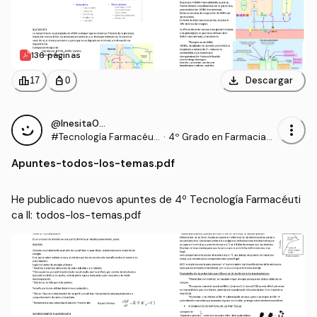
136 páginas
download
leaderboard
personal_bag
Descargar
17
0
@Inesita010
more_vert
#Tecnología Farmacéuti
·
4º Grado en Farmacia
ca II
(UCHCEU)
Apuntes
-
todos-los-temas.pdf
He publicado nuevos apuntes de 4º Tecnología Farmacéuti
ca II: todos-los-temas.pdf