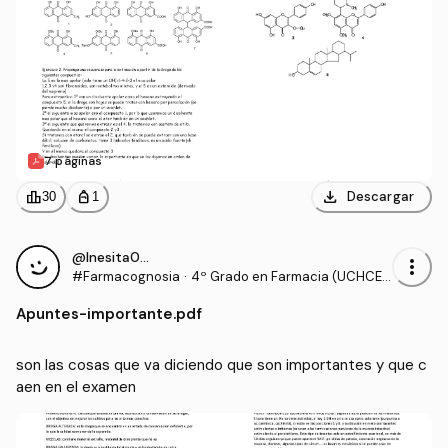
7 páginas
download
leaderboard
personal_bag
Descargar
30
1
@Inesita010
more_vert
#Farmacognosia
·
4º Grado en Farmacia (UCHCE
U)
Apuntes
-
importante.pdf
son las cosas que va diciendo que son importantes y que c
aen en el examen