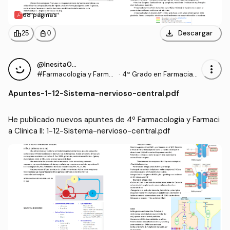
68 páginas
download
leaderboard
personal_bag
Descargar
25
0
@Inesita010
more_vert
#Farmacologia y Farma
·
4º Grado en Farmacia
cia Clinica II
(UCHCEU)
Apuntes
-
1-12-Sistema-nervioso-central.pdf
He publicado nuevos apuntes de 4º Farmacologia y Farmaci
a Clinica II: 1-12-Sistema-nervioso-central.pdf