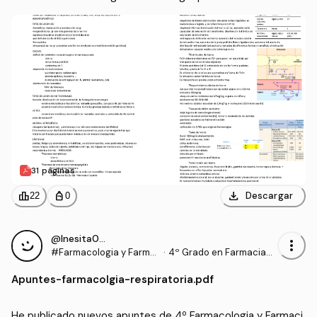
31 páginas
download
leaderboard
personal_bag
Descargar
22
0
@Inesita010
more_vert
#Farmacologia y Farma
·
4º Grado en Farmacia
cia Clinica I
(UCHCEU)
Apuntes
-
farmacolgia-respiratoria.pdf
He publicado nuevos apuntes de 4º Farmacologia y Farmaci