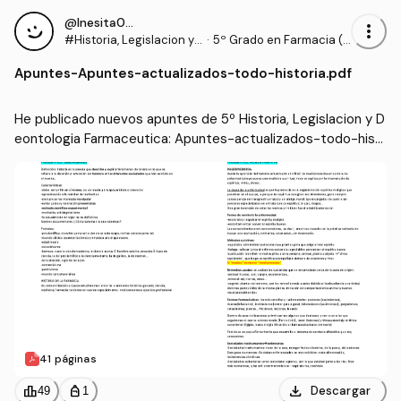
@Inesita010
more_vert
#Historia, Legislacion y
·
5º Grado en Farmacia (U
Deontologia Farmaceuti
CHCEU)
Apuntes
-
Apuntes-actualizados-todo-historia.pdf
ca
He publicado nuevos apuntes de 5º Historia, Legislacion y D
eontologia Farmaceutica: Apuntes-actualizados-todo-hist
oria.pdf
41 páginas
download
leaderboard
personal_bag
Descargar
49
1