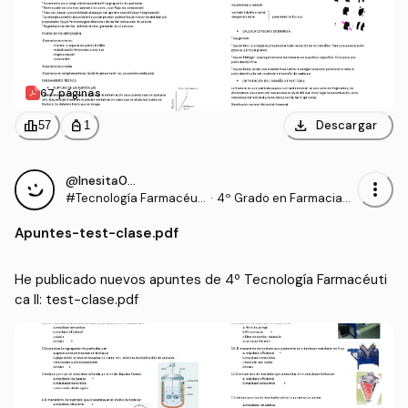
67 páginas
download
leaderboard
personal_bag
Descargar
57
1
@Inesita010
more_vert
#Tecnología Farmacéuti
·
4º Grado en Farmacia
ca II
(UCHCEU)
Apuntes
-
test-clase.pdf
He publicado nuevos apuntes de 4º Tecnología Farmacéuti
ca II: test-clase.pdf