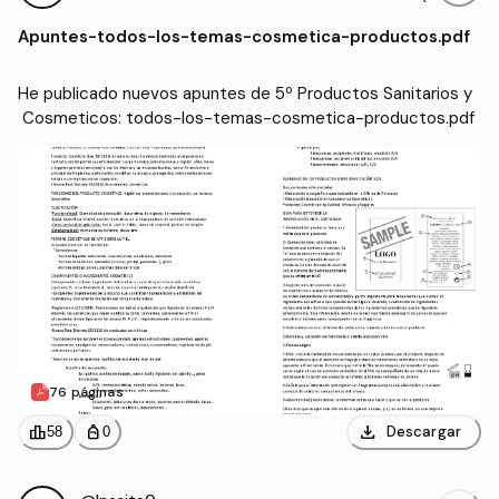
Cosmeticos
CHCEU)
Apuntes
-
todos-los-temas-cosmetica-productos.pdf
He publicado nuevos apuntes de 5º Productos Sanitarios y
 Cosmeticos: todos-los-temas-cosmetica-productos.pdf
76 páginas
download
leaderboard
personal_bag
Descargar
58
0