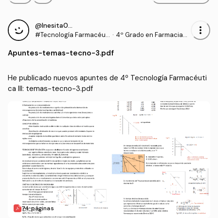
@Inesita010
more_vert
#Tecnología Farmacéuti
·
4º Grado en Farmacia
ca III
(UCHCEU)
Apuntes
-
temas-tecno-3.pdf
He publicado nuevos apuntes de 4º Tecnología Farmacéuti
ca III: temas-tecno-3.pdf
74 páginas