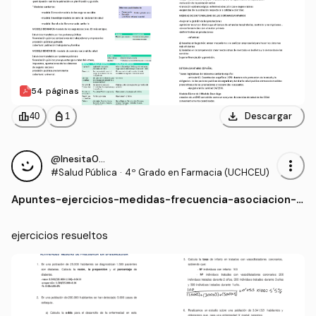
54 páginas
download
leaderboard
personal_bag
Descargar
40
1
@Inesita010
more_vert
#Salud Pública
·
4º Grado en Farmacia (UCHCEU)
Apuntes
-
ejercicios-medidas-frecuencia-asociacion-r
esueltos.pdf
ejercicios resueltos