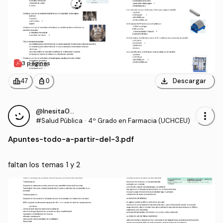
3 páginas
download
leaderboard
personal_bag
Descargar
47
0
@Inesita010
more_vert
#Salud Pública
·
4º Grado en Farmacia (UCHCEU)
Apuntes
-
todo-a-partir-del-3.pdf
faltan los temas 1 y 2 