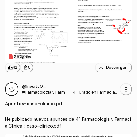
5 páginas
download
leaderboard
personal_bag
Descargar
41
0
@Inesita010
more_vert
#Farmacologia y Farma
·
4º Grado en Farmacia
cia Clinica I
(UCHCEU)
Apuntes
-
caso-clinico.pdf
He publicado nuevos apuntes de 4º Farmacologia y Farmaci
a Clinica I: caso-clinico.pdf