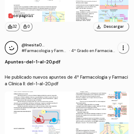
68 páginas
download
leaderboard
personal_bag
Descargar
32
0
@Inesita010
more_vert
#Farmacologia y Farma
·
4º Grado en Farmacia
cia Clinica II
(UCHCEU)
Apuntes
-
del-1-al-20.pdf
He publicado nuevos apuntes de 4º Farmacologia y Farmaci
a Clinica II: del-1-al-20.pdf