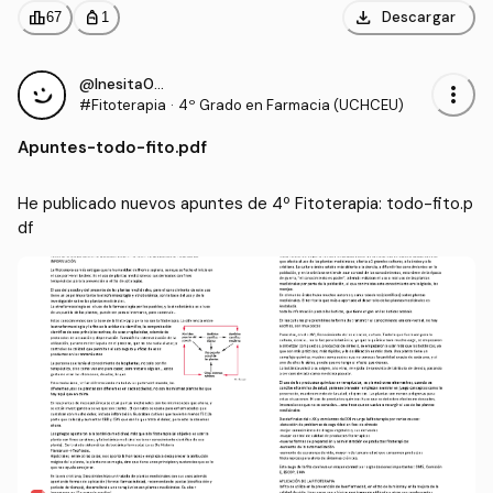
download
leaderboard
personal_bag
Descargar
67
1
@Inesita010
more_vert
#Fitoterapia
·
4º Grado en Farmacia (UCHCEU)
Apuntes
-
todo-fito.pdf
He publicado nuevos apuntes de 4º Fitoterapia: todo-fito.p
df