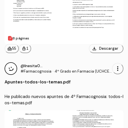
8 páginas
download
leaderboard
personal_bag
Descargar
55
1
@Inesita010
more_vert
#Farmacognosia
·
4º Grado en Farmacia (UCHCE
U)
Apuntes
-
todos-los-temas.pdf
He publicado nuevos apuntes de 4º Farmacognosia: todos-l
os-temas.pdf