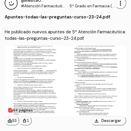
@Inesita010
more_vert
#Atención Farmacéutic
·
5º Grado en Farmacia (U
a
CHCEU)
Apuntes
-
todas-las-preguntas-curso-23-24.pdf
He publicado nuevos apuntes de 5º Atención Farmacéutica: 
todas-las-preguntas-curso-23-24.pdf
64 páginas
download
leaderboard
personal_bag
Descargar
53
1