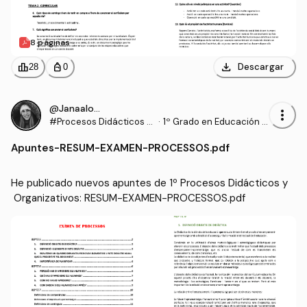
8 páginas
download
leaderboard
personal_bag
Descargar
28
0
@Janaalonso
more_vert
#Procesos Didácticos y
·
1º Grado en Educación P
Organizativos
rimaria (UDL)
Apuntes
-
RESUM-EXAMEN-PROCESSOS.pdf
He publicado nuevos apuntes de 1º Procesos Didácticos y
 Organizativos: RESUM-EXAMEN-PROCESSOS.pdf