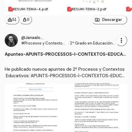
RESUM-TEMA-4.pdf
RESUM-TEMA-2.pdf
leaderboard
personal_bag
Descargar
51
0
@Janaalonso
more_vert
#Procesos y Contextos
·
2º Grado en Educación P
Educativos
rimaria (UDL)
Apuntes
-
APUNTS-PROCESSOS-I-CONTEXTOS-EDUCATI
US.pdf
He publicado nuevos apuntes de 2º Procesos y Contextos
 Educativos: APUNTS-PROCESSOS-I-CONTEXTOS-EDUCA
TIUS.pdf