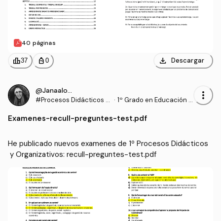
40 páginas
download
leaderboard
personal_bag
Descargar
37
0
@Janaalonso
more_vert
#Procesos Didácticos y
·
1º Grado en Educación P
Organizativos
rimaria (UDL)
Examenes
-
recull-preguntes-test.pdf
He publicado nuevos examenes de 1º Procesos Didácticos
 y Organizativos: recull-preguntes-test.pdf