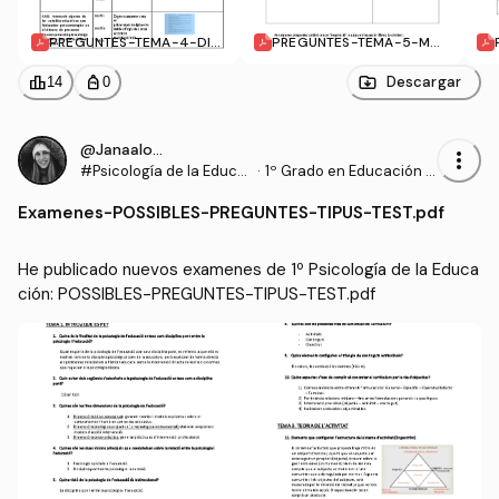
PREGUNTES-TEMA-4-DIFE
PREGUNTES-TEMA-5-MO
RENCIES-INDIVIDUALS.pdf
TIVACIO.pdf
leaderboard
personal_bag
Descargar
14
0
@Janaalonso
more_vert
#Psicología de la Educa
·
1º Grado en Educación P
ción
rimaria (UDL)
Examenes
-
POSSIBLES-PREGUNTES-TIPUS-TEST.pdf
He publicado nuevos examenes de 1º Psicología de la Educa
ción: POSSIBLES-PREGUNTES-TIPUS-TEST.pdf