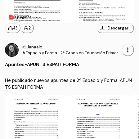
8 páginas
download
leaderboard
personal_bag
Descargar
43
2
@Janaalonso
more_vert
#Espacio y Forma
·
2º Grado en Educación Primaria
(UDL)
Apuntes
-
APUNTS ESPAI I FORMA
He publicado nuevos apuntes de 2º Espacio y Forma: APUN
TS ESPAI I FORMA