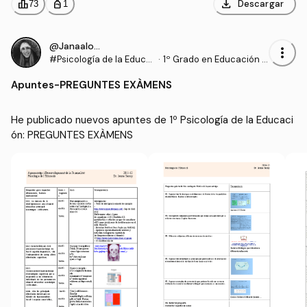
download
leaderboard
personal_bag
Descargar
73
1
@Janaalonso
more_vert
#Psicología de la Educa
·
1º Grado en Educación P
ción
rimaria (UDL)
Apuntes
-
PREGUNTES EXÀMENS
He publicado nuevos apuntes de 1º Psicología de la Educaci
ón: PREGUNTES EXÀMENS