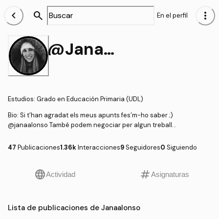
chevron_left
search
more_vert
En el perfil
@Janaalonso
Estudios
:
Grado en Educación Primaria (UDL)
Bio:
Si t’han agradat els meus apunts fes’m-ho saber ;)
@janaalonso També podem negociar per algun treball...
47
Publicaciones
1.36k
Interacciones
9
Seguidores
0
Siguiendo
language
tag
Actividad
Asignaturas
Lista de publicaciones de Janaalonso