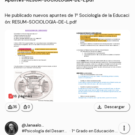
Apuntes
-
RESUM-SOCIOLOGIA-DE-L.pdf
He publicado nuevos apuntes de 1º Sociología de la Educaci
ón: RESUM-SOCIOLOGIA-DE-L.pdf
16 páginas
download
leaderboard
personal_bag
Descargar
36
0
@Janaalonso
more_vert
#Psicología del Desarrol
·
1º Grado en Educación P