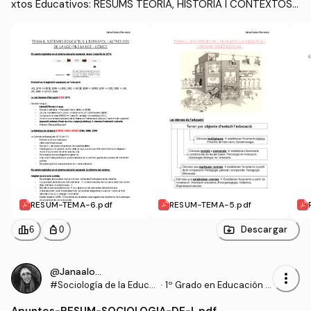
xtos Educativos: RESUMS TEORIA, HISTÒRIA I CONTEXTOS
 EDUC
RESUM-TEMA-6.pdf
RESUM-TEMA-5.pdf
leaderboard
personal_bag
Descargar
6
0
@Janaalonso
more_vert
#Sociología de la Educa
·
1º Grado en Educación P
ción
rimaria (UDL)