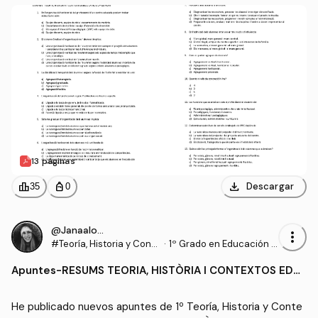
13 páginas
download
leaderboard
personal_bag
Descargar
35
0
@Janaalonso
more_vert
#Teoría, Historia y Conte
·
1º Grado en Educación P
xtos Educativos
rimaria (UDL)
Apuntes
-
RESUMS TEORIA, HISTÒRIA I CONTEXTOS EDU
C
He publicado nuevos apuntes de 1º Teoría, Historia y Conte