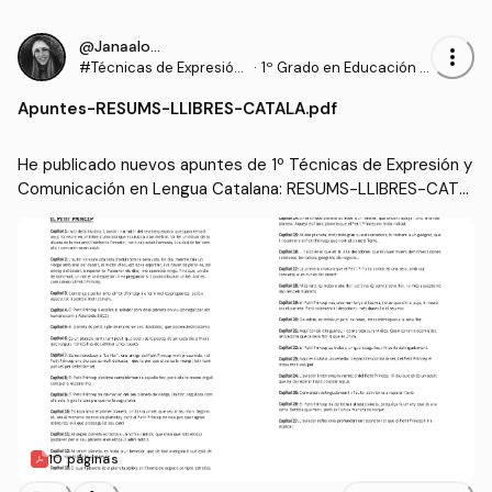
@Janaalonso
more_vert
#Técnicas de Expresión
·
1º Grado en Educación P
y Comunicación en Leng
rimaria (UDL)
Apuntes
-
RESUMS-LLIBRES-CATALA.pdf
ua Catalana
He publicado nuevos apuntes de 1º Técnicas de Expresión y 
Comunicación en Lengua Catalana: RESUMS-LLIBRES-CATA
LA.pdf
10 páginas