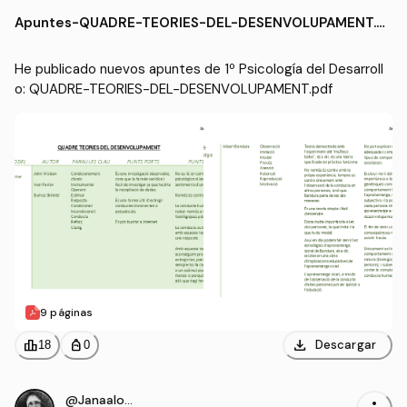
lo
rimaria (UDL)
Apuntes
-
QUADRE-TEORIES-DEL-DESENVOLUPAMENT.p
df
He publicado nuevos apuntes de 1º Psicología del Desarroll
o: QUADRE-TEORIES-DEL-DESENVOLUPAMENT.pdf
9 páginas
download
leaderboard
personal_bag
Descargar
18
0
@Janaalonso