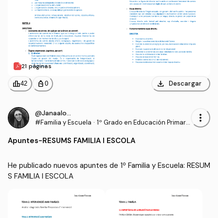
21 páginas
download
leaderboard
personal_bag
Descargar
42
0
@Janaalonso
more_vert
#Familia y Escuela
·
1º Grado en Educación Primari
a (UDL)
Apuntes
-
RESUMS FAMILIA I ESCOLA
He publicado nuevos apuntes de 1º Familia y Escuela: RESUM
S FAMILIA I ESCOLA