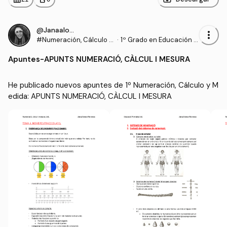
@Janaalonso
more_vert
#Numeración, Cálculo y
·
1º Grado en Educación P
Medida
rimaria (UDL)
Apuntes
-
APUNTS NUMERACIÓ, CÀLCUL I MESURA
He publicado nuevos apuntes de 1º Numeración, Cálculo y M
edida: APUNTS NUMERACIÓ, CÀLCUL I MESURA