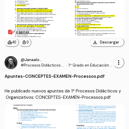
7 páginas
download
leaderboard
personal_bag
Descargar
40
0
@Janaalonso
more_vert
#Procesos Didácticos y
·
1º Grado en Educación P
Organizativos
rimaria (UDL)
Apuntes
-
CONCEPTES-EXAMEN-Processos.pdf
He publicado nuevos apuntes de 1º Procesos Didácticos y
 Organizativos: CONCEPTES-EXAMEN-Processos.pdf