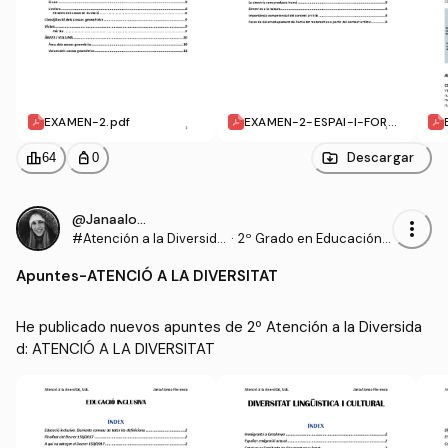
EXAMEN-2.pdf
EXAMEN-2-ESPAI-I-FORM
A.pdf
leaderboard
personal_bag
Descargar
64
0
@Janaalonso
more_vert
#Atención a la Diversida
·
2º Grado en Educación P
d
rimaria (UDL)
Apuntes
-
ATENCIÓ A LA DIVERSITAT
He publicado nuevos apuntes de 2º Atención a la Diversida
d: ATENCIÓ A LA DIVERSITAT