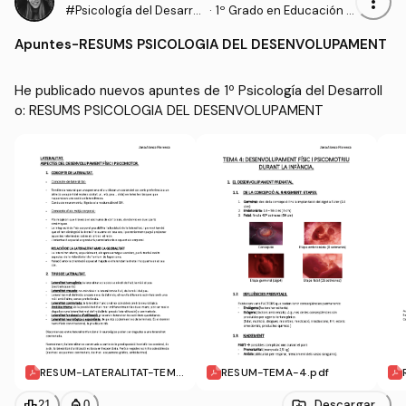
more_vert
#Psicología del Desarrol
·
1º Grado en Educación P
lo
rimaria (UDL)
Apuntes
-
RESUMS PSICOLOGIA DEL DESENVOLUPAMENT
He publicado nuevos apuntes de 1º Psicología del Desarroll
o: RESUMS PSICOLOGIA DEL DESENVOLUPAMENT
RESUM-LATERALITAT-TEMA
RESUM-TEMA-4.pdf
-4.pdf
leaderboard
personal_bag
Descargar
21
0