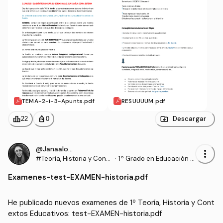
TEMA-2-i-3-Apunts.pdf
RESUUUUM.pdf
leaderboard
personal_bag
Descargar
22
0
@Janaalonso
more_vert
#Teoría, Historia y Conte
·
1º Grado en Educación P
xtos Educativos
rimaria (UDL)
Examenes
-
test-EXAMEN-historia.pdf
He publicado nuevos examenes de 1º Teoría, Historia y Cont
extos Educativos: test-EXAMEN-historia.pdf