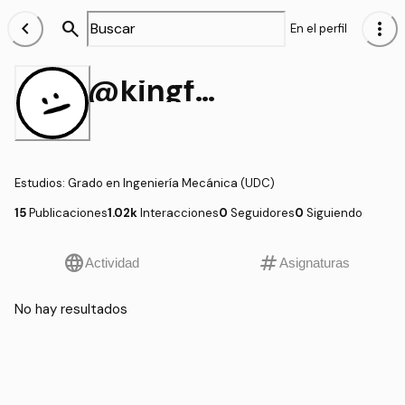
chevron_left
search
more_vert
En el perfil
@kingfusionjc
Estudios
:
Grado en Ingeniería Mecánica (UDC)
15
Publicaciones
1.02k
Interacciones
0
Seguidores
0
Siguiendo
language
tag
Actividad
Asignaturas
No hay resultados