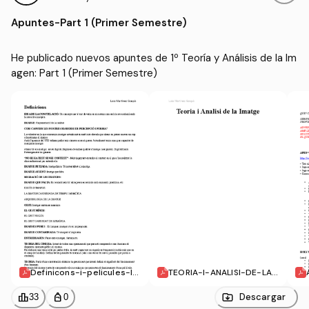
magen
ón Audiovisual y Multime
Apuntes
-
Part 1 (Primer Semestre)
dia (UDG)
He publicado nuevos apuntes de 1º Teoría y Análisis de la Im
agen: Part 1 (Primer Semestre)
Definicons-i-pelicules-Im
TEORIA-I-ANALISI-DE-LA-
atge.pdf
IMATGE.pdf
leaderboard
personal_bag
Descargar
33
0