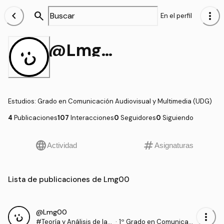
chevron_left
search
more_vert
En el perfil
@Lmg00
Estudios
:
Grado en Comunicación Audiovisual y Multimedia (UDG)
4
Publicaciones
107
Interacciones
0
Seguidores
0
Siguiendo
language
tag
Actividad
Asignaturas
Lista de publicaciones de Lmg00
@Lmg00
more_vert
#Teoría y Análisis de la I
·
1º Grado en Comunicaci