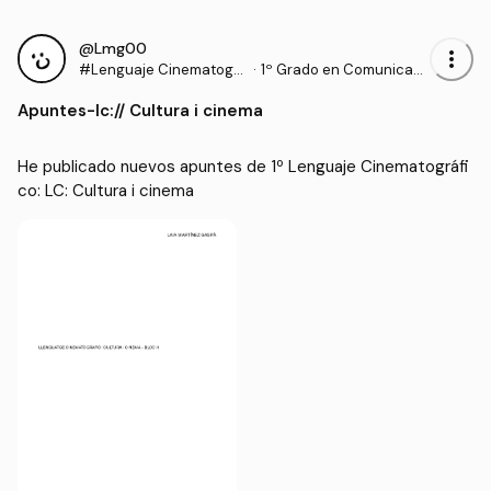
@Lmg00
more_vert
#Lenguaje Cinematográ
·
1º Grado en Comunicaci
fico
ón Audiovisual y Multime
Apuntes
-
lc:// Cultura i cinema
dia (UDG)
He publicado nuevos apuntes de 1º Lenguaje Cinematográfi
co: LC: Cultura i cinema