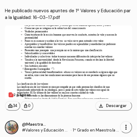
He publicado nuevos apuntes de 1º Valores y Educación par
a la Igualdad: 16-03-17.pdf
2 páginas
download
leaderboard
personal_bag
Descargar
34
0
@Maestrasu
more_vert
#Valores y Educación p
·
1º Grado en Maestro/a d
ara la Igualdad
e Educación Infantil (UD