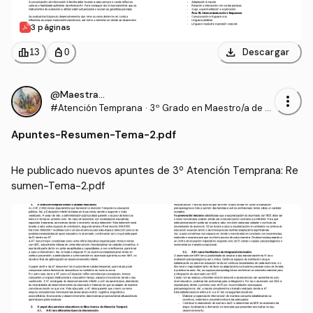
3 páginas
download
leaderboard
personal_bag
Descargar
13
0
@Maestrasu
more_vert
#Atención Temprana
·
3º Grado en Maestro/a de E
ducación Infantil (UDC)
Apuntes
-
Resumen-Tema-2.pdf
He publicado nuevos apuntes de 3º Atención Temprana: Re
sumen-Tema-2.pdf