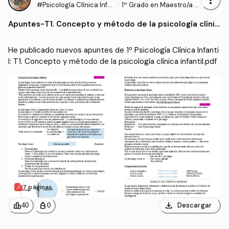
#Psicología Clínica Infan
·
1º Grado en Maestro/a d
til
e Educación Infantil (UD
Apuntes
-
T1. Concepto y método de la psicología clínic
C)
a infantil.pdf
He publicado nuevos apuntes de 1º Psicología Clínica Infanti
l: T1. Concepto y método de la psicología clínica infantil.pdf
7 páginas
download
leaderboard
personal_bag
Descargar
40
0