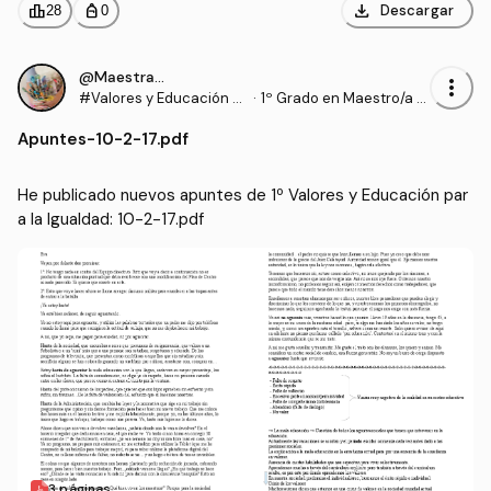
download
leaderboard
personal_bag
Descargar
28
0
@Maestrasu
more_vert
#Valores y Educación p
·
1º Grado en Maestro/a d
ara la Igualdad
e Educación Infantil (UD
Apuntes
-
10-2-17.pdf
C)
He publicado nuevos apuntes de 1º Valores y Educación par
a la Igualdad: 10-2-17.pdf
3 páginas