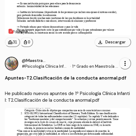
1 página
download
leaderboard
personal_bag
Descargar
31
0
@Maestrasu
more_vert
#Psicología Clínica Infan
·
1º Grado en Maestro/a d
til
e Educación Infantil (UD
Apuntes
-
T2.Clasificación de la conducta anormal.pdf
C)
He publicado nuevos apuntes de 1º Psicología Clínica Infanti
l: T2.Clasificación de la conducta anormal.pdf