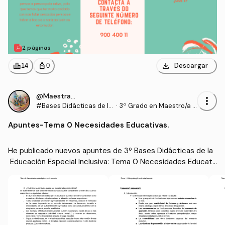
2 páginas
download
leaderboard
personal_bag
Descargar
14
0
@Maestrasu
more_vert
#Bases Didácticas de la
·
3º Grado en Maestro/a d
Educación Especial Inclu
e Educación Infantil (UD
Apuntes
-
Tema 0 Necesidades Educativas.
siva
C)
He publicado nuevos apuntes de 3º Bases Didácticas de la
 Educación Especial Inclusiva: Tema 0 Necesidades Educati
vas.