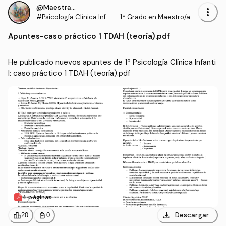
@Maestrasu
more_vert
#Psicología Clínica Infan
·
1º Grado en Maestro/a d
til
e Educación Infantil (UD
Apuntes
-
caso práctico 1 TDAH (teoría).pdf
C)
He publicado nuevos apuntes de 1º Psicología Clínica Infanti
l: caso práctico 1 TDAH (teoría).pdf
4 páginas
download
leaderboard
personal_bag
Descargar
20
0