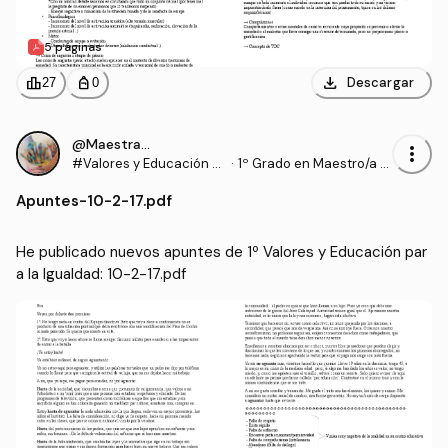
5 páginas
download
leaderboard
personal_bag
Descargar
27
0
@Maestrasu
more_vert
#Valores y Educación p
·
1º Grado en Maestro/a d
ara la Igualdad
e Educación Infantil (UD
Apuntes
-
10-2-17.pdf
C)
He publicado nuevos apuntes de 1º Valores y Educación par
a la Igualdad: 10-2-17.pdf