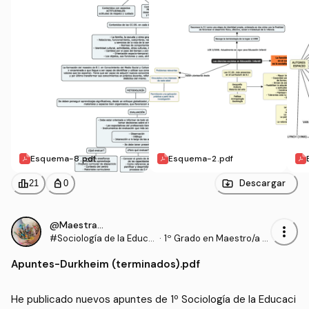
Esquema-8.pdf
Esquema-2.pdf
leaderboard
personal_bag
Descargar
21
0
@Maestrasu
more_vert
#Sociología de la Educa
·
1º Grado en Maestro/a d
ción
e Educación Infantil (UD
Apuntes
-
Durkheim (terminados).pdf
C)
He publicado nuevos apuntes de 1º Sociología de la Educaci