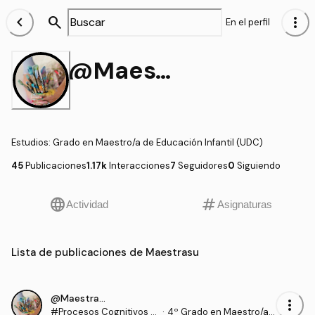
chevron_left
search
more_vert
En el perfil
@Maestrasu
Estudios
:
Grado en Maestro/a de Educación Infantil (UDC)
45
Publicaciones
1.17k
Interacciones
7
Seguidores
0
Siguiendo
language
tag
Actividad
Asignaturas
Lista de publicaciones de Maestrasu
@Maestrasu
more_vert
#Procesos Cognitivos e
·
4º Grado en Maestro/a