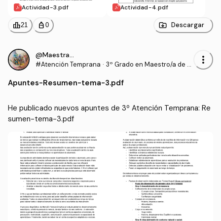
Actividad-3.pdf
Actividad-4.pdf
leaderboard
personal_bag
Descargar
21
0
@Maestrasu
more_vert
#Atención Temprana
·
3º Grado en Maestro/a de E
ducación Infantil (UDC)
Apuntes
-
Resumen-tema-3.pdf
He publicado nuevos apuntes de 3º Atención Temprana: Re
sumen-tema-3.pdf