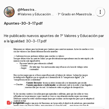
@Maestrasu
more_vert
#Valores y Educación p
·
1º Grado en Maestro/a d
ara la Igualdad
e Educación Infantil (UD
Apuntes
-
30-3-17.pdf
C)
He publicado nuevos apuntes de 1º Valores y Educación par
a la Igualdad: 30-3-17.pdf
2 páginas