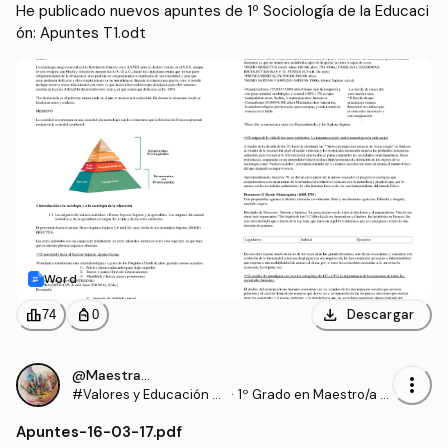
He publicado nuevos apuntes de 1º Sociología de la Educaci
ón: Apuntes T1.odt
Word
download
leaderboard
personal_bag
Descargar
74
0
@Maestrasu
more_vert
#Valores y Educación p
·
1º Grado en Maestro/a d
ara la Igualdad
e Educación Infantil (UD
Apuntes
-
16-03-17.pdf
C)