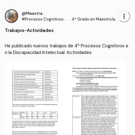
@Maestrasu
more_vert
#Procesos Cognitivos e
·
4º Grado en Maestro/a
n la Discapacidad Intele
de Educación Infantil (U
Trabajos
-
Actividades
ctual
DC)
He publicado nuevos trabajos de 4º Procesos Cognitivos e
n la Discapacidad Intelectual: Actividades