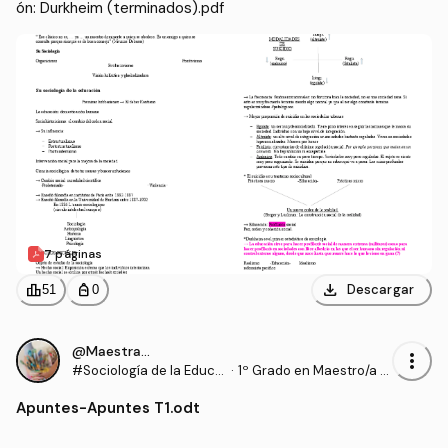
ón: Durkheim (terminados).pdf
7 páginas
download
leaderboard
personal_bag
Descargar
51
0
@Maestrasu
more_vert
#Sociología de la Educa
·
1º Grado en Maestro/a d
ción
e Educación Infantil (UD
Apuntes
-
Apuntes T1.odt
C)