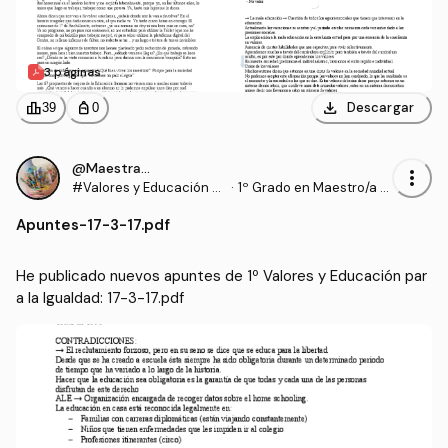
3 páginas
download
leaderboard
personal_bag
Descargar
39
0
@Maestrasu
more_vert
#Valores y Educación p
·
1º Grado en Maestro/a d
ara la Igualdad
e Educación Infantil (UD
Apuntes
-
17-3-17.pdf
C)
He publicado nuevos apuntes de 1º Valores y Educación par
a la Igualdad: 17-3-17.pdf