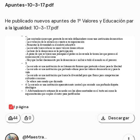
Apuntes
-
10-3-17.pdf
C)
He publicado nuevos apuntes de 1º Valores y Educación par
a la Igualdad: 10-3-17.pdf
1 página
download
leaderboard
personal_bag
Descargar
44
0
@Maestrasu
more_vert