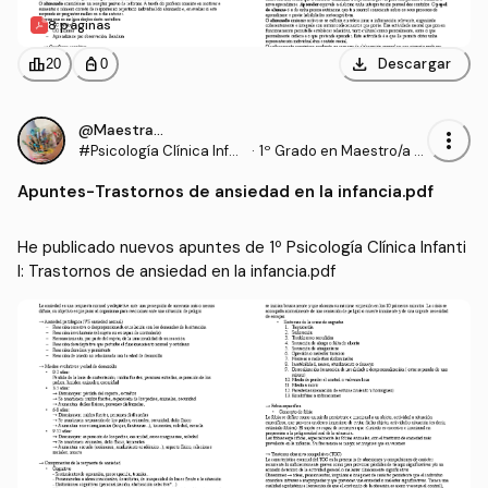
8 páginas
download
leaderboard
personal_bag
Descargar
20
0
@Maestrasu
more_vert
#Psicología Clínica Infan
·
1º Grado en Maestro/a d
til
e Educación Infantil (UD
Apuntes
-
Trastornos de ansiedad en la infancia.pdf
C)
He publicado nuevos apuntes de 1º Psicología Clínica Infanti
l: Trastornos de ansiedad en la infancia.pdf