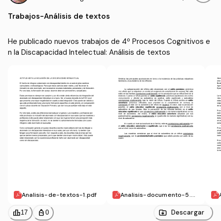
n la Discapacidad Intele
de Educación Infantil (U
Trabajos
-
Análisis de textos
ctual
DC)
He publicado nuevos trabajos de 4º Procesos Cognitivos e
n la Discapacidad Intelectual: Análisis de textos
Analisis-de-textos-1.pdf
Analisis-documento-5.pd
f
leaderboard
personal_bag
Descargar
17
0