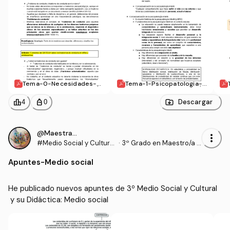
Tema-0-Necesidades-Ed
Tema-1-Psicopatologia-e
ucativas.pdf
n-la-edad-escolar.pdf
leaderboard
personal_bag
Descargar
4
0
@Maestrasu
more_vert
#Medio Social y Cultural
·
3º Grado en Maestro/a d
y su Didáctica
e Educación Infantil (UD
Apuntes
-
Medio social
C)
He publicado nuevos apuntes de 3º Medio Social y Cultural
 y su Didáctica: Medio social