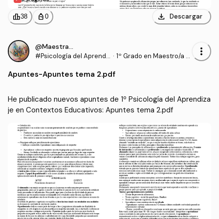
download
leaderboard
personal_bag
Descargar
38
0
@Maestrasu
more_vert
#Psicología del Aprendi
·
1º Grado en Maestro/a d
zaje en Contextos Educ
e Educación Infantil (UD
Apuntes
-
Apuntes tema 2.pdf
ativos
C)
He publicado nuevos apuntes de 1º Psicología del Aprendiza
je en Contextos Educativos: Apuntes tema 2.pdf