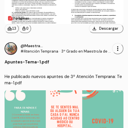
7 páginas
download
leaderboard
personal_bag
Descargar
13
0
@Maestrasu
more_vert
#Atención Temprana
·
3º Grado en Maestro/a de E
ducación Infantil (UDC)
Apuntes
-
Tema-1.pdf
He publicado nuevos apuntes de 3º Atención Temprana: Te
ma-1.pdf