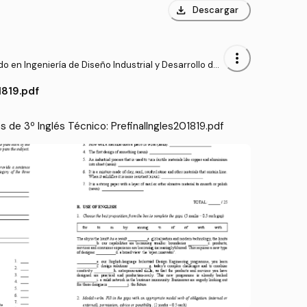
download
Descargar
more_vert
o en Ingeniería de Diseño Industrial y Desarrollo del
to (ULPGC)
1819.pdf
de 3º Inglés Técnico: PrefinalIngles201819.pdf