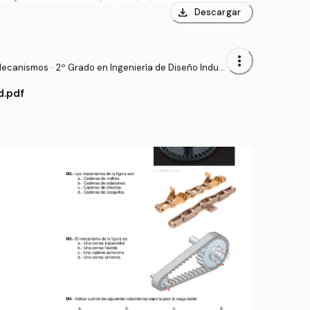
download
Descargar
more_vert
Mecanismos
·
2º Grado en Ingeniería de Diseño Indus
trial y Desarrollo del Producto (ULPGC)
d.pdf