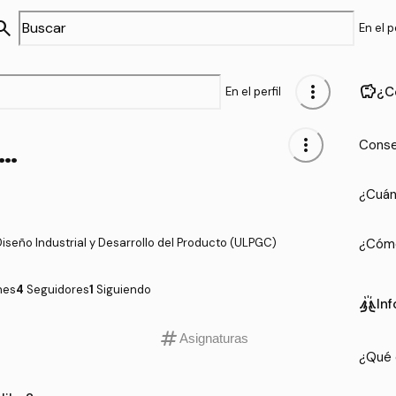
arch
En el pe
more_vert
savings
¿C
En el perfil
@Malibu2
more_vert
Conse
¿Cuán
iseño Industrial y Desarrollo del Producto (ULPGC)
¿Cómo
nes
4
Seguidores
1
Siguiendo
cheer
In
tag
Asignaturas
¿Qué 