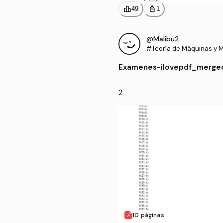
leaderboard
personal_bag
49
1
@Malibu2
#Teoría de Máquinas y 
Examenes
-
ilovepdf_merge
2
10 páginas