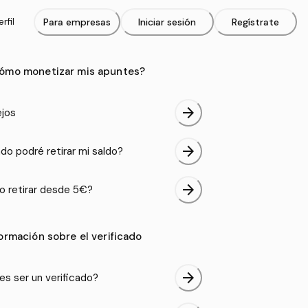
rfil
Para empresas
Iniciar sesión
Regístrate
ómo monetizar mis apuntes?
arrow_forward
jos
arrow_forward
do podré retirar mi saldo?
arrow_forward
 retirar desde 5€?
formación sobre el verificado
arrow_forward
es ser un verificado?