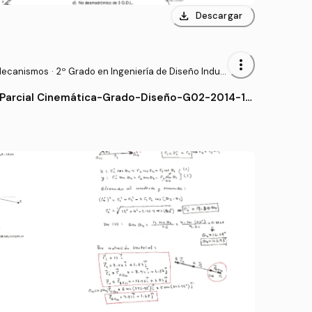
download
Descargar
more_vert
Mecanismos
·
2º Grado en Ingeniería de Diseño Indus
trial y Desarrollo del Producto (ULPGC)
 Parcial Cinemática-Grado-Diseño-G02-2014-15.