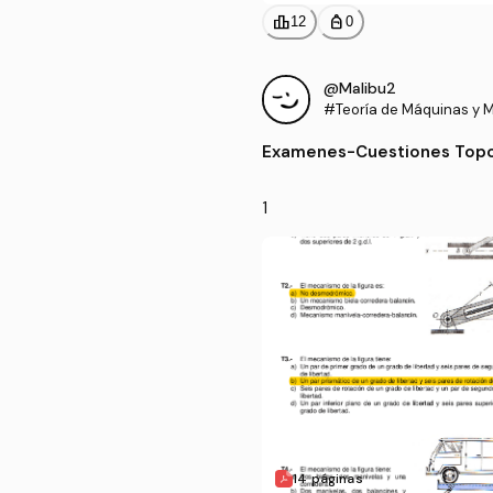
leaderboard
personal_bag
12
0
@Malibu2
#Teoría de Máquinas y 
Examenes
-
Cuestiones Topo
1
14 páginas