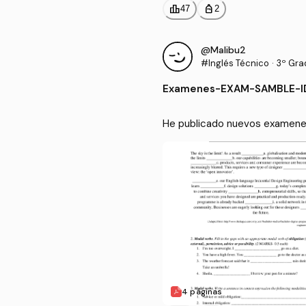
leaderboard
personal_bag
47
2
@Malibu2
#Inglés Técnico
·
3º Grad
Produc
Examenes
-
EXAM-SAMBLE-ID
He publicado nuevos examene
4 páginas