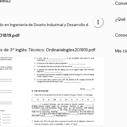
alibu2
Conve
¿Qué 
more_vert
o en Ingeniería de Diseño Industrial y Desarrollo del
to (ULPGC)
Conse
01819.pdf
de 3º Inglés Técnico: OrdinariaIngles201819.pdf
Mis cl