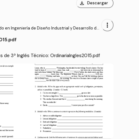
download
Descargar
more_vert
o en Ingeniería de Diseño Industrial y Desarrollo del
to (ULPGC)
015.pdf
de 3º Inglés Técnico: OrdinariaIngles2015.pdf