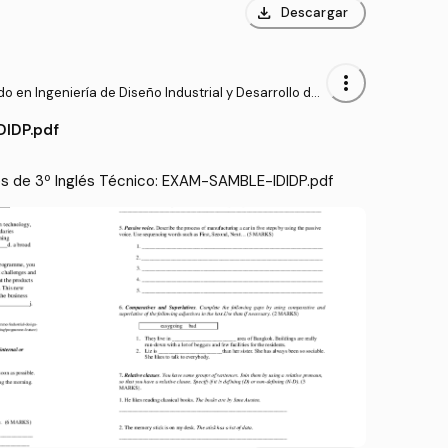
download
Descargar
more_vert
o en Ingeniería de Diseño Industrial y Desarrollo del
to (ULPGC)
IDP.pdf
s de 3º Inglés Técnico: EXAM-SAMBLE-IDIDP.pdf