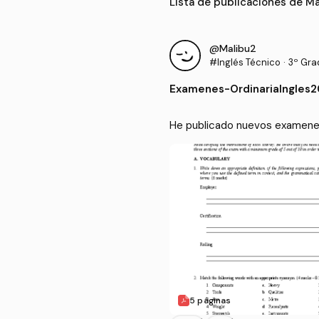
Lista de publicaciones de M
@Malibu2
#Inglés Técnico
·
3º Grad
Produc
Examenes
-
OrdinariaIngles2
He publicado nuevos examenes 
5 páginas