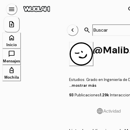
menu
se
note_add
chevron_left
search
home
Inicio
chat_bubble
Mensajes
personal_bag
Mochila
Estudios
:
Grado en Ingeniería de D
...mostrar más
93
Publicaciones
1.29k
Interaccio
language
Actividad