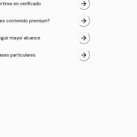
arrow_forward
rtirse en verificado
arrow_forward
es contenido premium?
arrow_forward
guir mayor alcance
arrow_forward
ases particulares