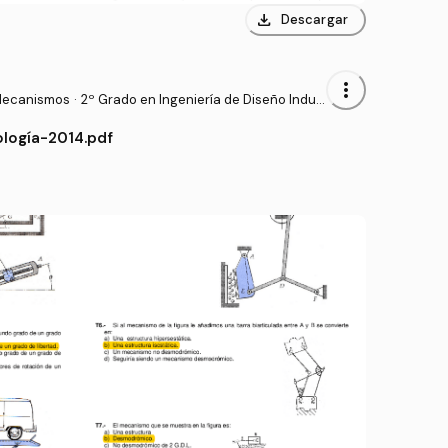
download
Descargar
more_vert
Mecanismos
·
2º Grado en Ingeniería de Diseño Indus
trial y Desarrollo del Producto (ULPGC)
logía-2014.pdf