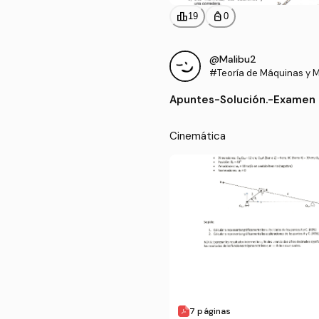
leaderboard
personal_bag
19
0
@Malibu2
#Teoría de Máquinas y 
Apuntes
-
Solución.-Examen
pdf
Cinemática
7 páginas