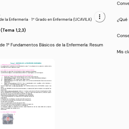
Conve
io
more_vert
¿Qué 
e la Enfermería
·
1º Grado en Enfermería (UCAVILA)
(Tema 1,2,3)
Conse
de 1º Fundamentos Básicos de la Enfermería: Resum
Mis cl