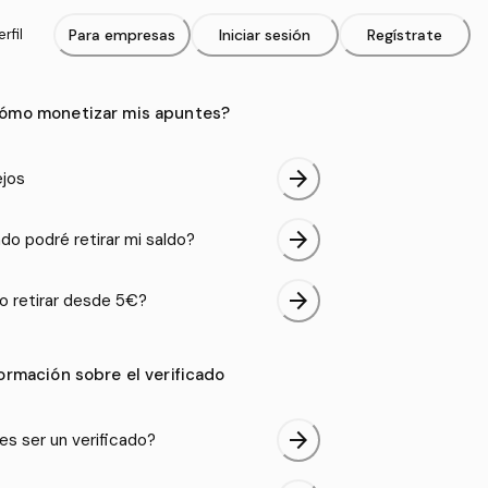
rfil
Para empresas
Iniciar sesión
Regístrate
ómo monetizar mis apuntes?
arrow_forward
jos
arrow_forward
do podré retirar mi saldo?
arrow_forward
 retirar desde 5€?
formación sobre el verificado
arrow_forward
es ser un verificado?