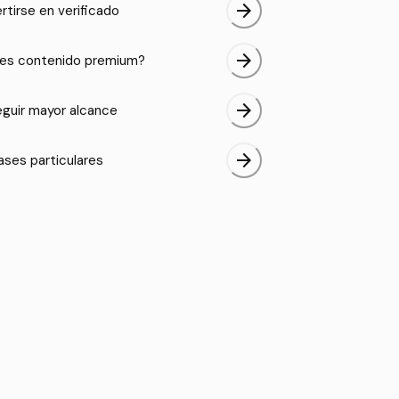
arrow_forward
rtirse en verificado
arrow_forward
es contenido premium?
arrow_forward
guir mayor alcance
arrow_forward
ases particulares