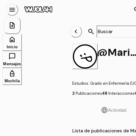
menu
se
note_add
chevron_left
search
home
Inicio
@Maria_Mendez_Igna
chat_bubble
Mensajes
personal_bag
Mochila
Estudios
:
Grado en Enfermería (U
2
Publicaciones
48
Interacciones
language
Actividad
Lista de publicaciones de 