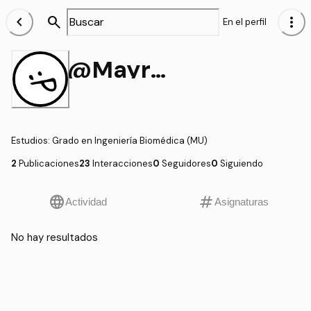
chevron_left
search
more_vert
En el perfil
@Mayra_Acoltzi
Estudios
:
Grado en Ingeniería Biomédica (MU)
2
Publicaciones
23
Interacciones
0
Seguidores
0
Siguiendo
language
tag
Actividad
Asignaturas
No hay resultados