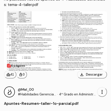
s: tema-4-taller.pdf
6 páginas
download
leaderboard
personal_bag
Descargar
41
0
@Mel_00
more_vert
#Habilidades Gerencial
·
4º Grado en Administra
es
ción y Dirección de Empr
Apuntes
-
Resumen-taller-1o-parcial.pdf
esas (UHU)