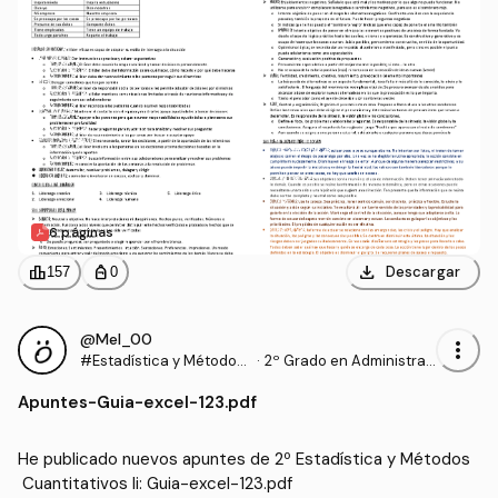
6 páginas
download
leaderboard
personal_bag
Descargar
157
0
@Mel_00
more_vert
#Estadística y Métodos
·
2º Grado en Administrac
Cuantitativos Ii
ión y Dirección de Empre
Apuntes
-
Guia-excel-123.pdf
sas (UHU)
He publicado nuevos apuntes de 2º Estadística y Métodos
 Cuantitativos Ii: Guia-excel-123.pdf