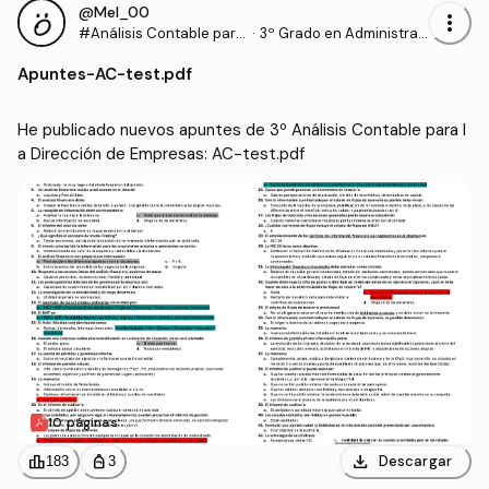
@Mel_00
more_vert
#Análisis Contable para
·
3º Grado en Administrac
la Dirección de Empresa
ión y Dirección de Empre
Apuntes
-
AC-test.pdf
s
sas (UHU)
He publicado nuevos apuntes de 3º Análisis Contable para l
a Dirección de Empresas: AC-test.pdf
10 páginas
download
leaderboard
personal_bag
Descargar
183
3