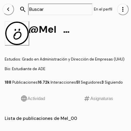
chevron_left
search
more_vert
En el perfil
@Mel_00
Estudios
:
Grado en Administración y Dirección de Empresas (UHU)
Bio:
Estudiante de ADE
188
Publicaciones
16.72k
Interacciones
51
Seguidores
3
Siguiendo
language
tag
Actividad
Asignaturas
Lista de publicaciones de Mel_00