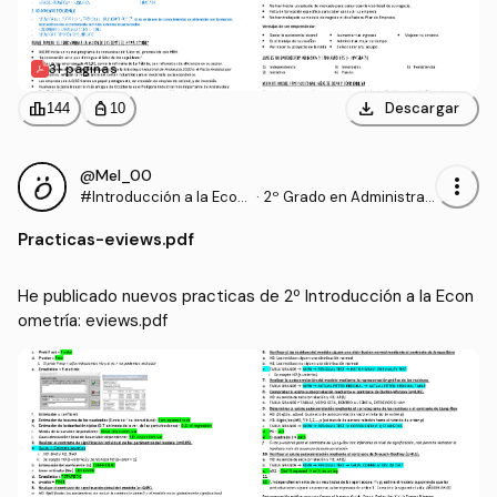
31 páginas
download
leaderboard
personal_bag
Descargar
144
10
@Mel_00
more_vert
#Introducción a la Econ
·
2º Grado en Administrac
ometría
ión y Dirección de Empre
Practicas
-
eviews.pdf
sas (UHU)
He publicado nuevos practicas de 2º Introducción a la Econ
ometría: eviews.pdf