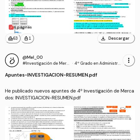
6 páginas
download
leaderboard
personal_bag
Descargar
63
1
@Mel_00
more_vert
#Investigación de Merc
·
4º Grado en Administra
ados
ción y Dirección de Empr
Apuntes
-
INVESTIGACION-RESUMEN.pdf
esas (UHU)
He publicado nuevos apuntes de 4º Investigación de Merca
dos: INVESTIGACION-RESUMEN.pdf