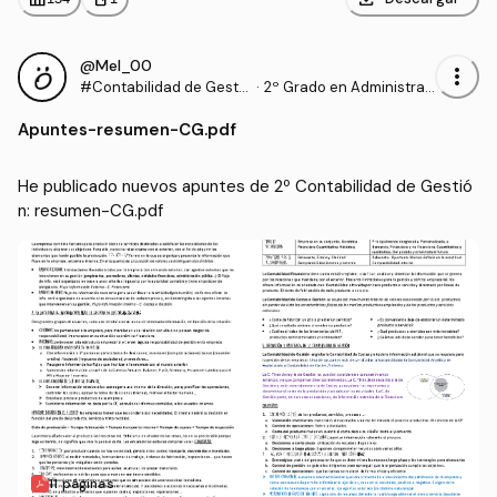
@Mel_00
more_vert
#Contabilidad de Gestió
·
2º Grado en Administrac
n
ión y Dirección de Empre
Apuntes
-
resumen-CG.pdf
sas (UHU)
He publicado nuevos apuntes de 2º Contabilidad de Gestió
n: resumen-CG.pdf
11 páginas