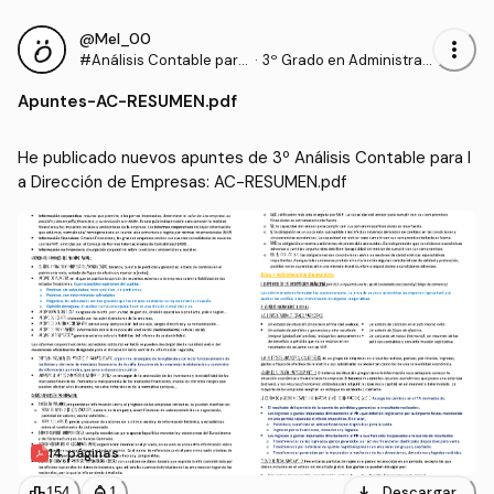
@Mel_00
more_vert
#Análisis Contable para
·
3º Grado en Administrac
la Dirección de Empresa
ión y Dirección de Empre
Apuntes
-
AC-RESUMEN.pdf
s
sas (UHU)
He publicado nuevos apuntes de 3º Análisis Contable para l
a Dirección de Empresas: AC-RESUMEN.pdf
14 páginas
download
leaderboard
personal_bag
Descargar
154
1