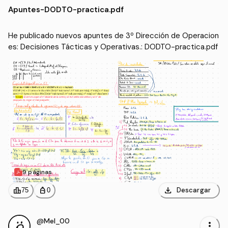
nes: Decisiones Tácticas
ión y Dirección de Empre
Apuntes
-
DODTO-practica.pdf
y Operativas.
sas (UHU)
He publicado nuevos apuntes de 3º Dirección de Operacion
es: Decisiones Tácticas y Operativas.: DODTO-practica.pdf
9 páginas
download
leaderboard
personal_bag
Descargar
75
0
@Mel_00
more_vert