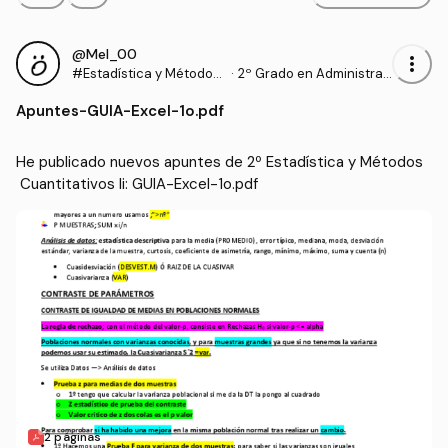
@Mel_00
more_vert
#Estadística y Métodos
·
2º Grado en Administrac
Cuantitativos Ii
ión y Dirección de Empre
Apuntes
-
GUIA-Excel-1o.pdf
sas (UHU)
He publicado nuevos apuntes de 2º Estadística y Métodos
 Cuantitativos Ii: GUIA-Excel-1o.pdf
2 páginas