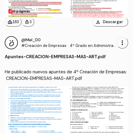
9 páginas
download
leaderboard
personal_bag
Descargar
183
3
@Mel_00
more_vert
#Creación de Empresas
·
4º Grado en Administrac
ión y Dirección de Empre
Apuntes
-
CREACION-EMPRESAS-MAS-ART.pdf
sas (UHU)
He publicado nuevos apuntes de 4º Creación de Empresas:
 CREACION-EMPRESAS-MAS-ART.pdf