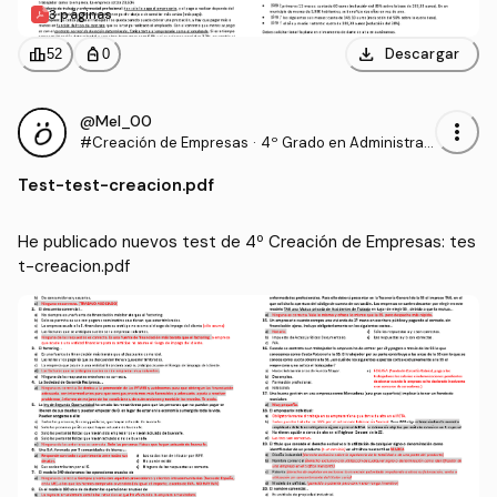
3 páginas
download
leaderboard
personal_bag
Descargar
52
0
@Mel_00
more_vert
#Creación de Empresas
·
4º Grado en Administrac
ión y Dirección de Empre
Test
-
test-creacion.pdf
sas (UHU)
He publicado nuevos test de 4º Creación de Empresas: tes
t-creacion.pdf