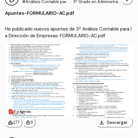
#Análisis Contable para
·
3º Grado en Administrac
la Dirección de Empresa
ión y Dirección de Empre
Apuntes
-
FORMULARIO-AC.pdf
s
sas (UHU)
He publicado nuevos apuntes de 3º Análisis Contable para l
a Dirección de Empresas: FORMULARIO-AC.pdf
3 páginas
download
leaderboard
personal_bag
Descargar
177
0