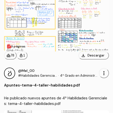
3 páginas
download
leaderboard
personal_bag
Descargar
78
1
@Mel_00
more_vert
#Habilidades Gerencial
·
4º Grado en Administra
es
ción y Dirección de Empr
Apuntes
-
tema-4-taller-habilidades.pdf
esas (UHU)
He publicado nuevos apuntes de 4º Habilidades Gerenciale
s: tema-4-taller-habilidades.pdf