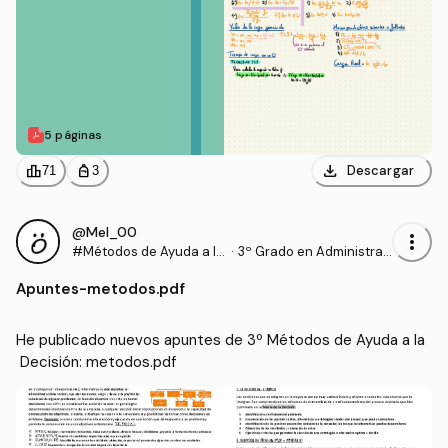
5 páginas
download
leaderboard
personal_bag
Descargar
71
3
@Mel_00
more_vert
#Métodos de Ayuda a la
·
3º Grado en Administrac
Decisión
ión y Dirección de Empre
Apuntes
-
metodos.pdf
sas (UHU)
He publicado nuevos apuntes de 3º Métodos de Ayuda a la
 Decisión: metodos.pdf