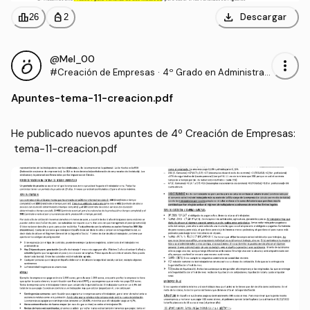
download
leaderboard
personal_bag
Descargar
26
2
@Mel_00
more_vert
#Creación de Empresas
·
4º Grado en Administrac
ión y Dirección de Empre
Apuntes
-
tema-11-creacion.pdf
sas (UHU)
He publicado nuevos apuntes de 4º Creación de Empresas:
 tema-11-creacion.pdf