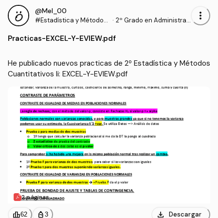
@Mel_00
more_vert
#Estadística y Métodos
·
2º Grado en Administrac
Cuantitativos Ii
ión y Dirección de Empre
Practicas
-
EXCEL-Y-EVIEW.pdf
sas (UHU)
He publicado nuevos practicas de 2º Estadística y Métodos 
Cuantitativos Ii: EXCEL-Y-EVIEW.pdf
2 páginas
download
leaderboard
personal_bag
Descargar
62
3