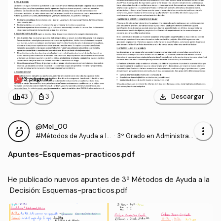
13 páginas
download
leaderboard
personal_bag
Descargar
43
3
@Mel_00
more_vert
#Métodos de Ayuda a la
·
3º Grado en Administrac
Decisión
ión y Dirección de Empre
Apuntes
-
Esquemas-practicos.pdf
sas (UHU)
He publicado nuevos apuntes de 3º Métodos de Ayuda a la
 Decisión: Esquemas-practicos.pdf