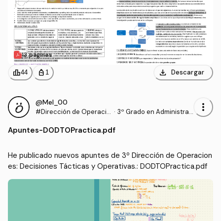
13 páginas
download
leaderboard
personal_bag
Descargar
44
1
@Mel_00
more_vert
#Dirección de Operacio
·
3º Grado en Administrac
nes: Decisiones Tácticas
ión y Dirección de Empre
Apuntes
-
DODTOPractica.pdf
y Operativas.
sas (UHU)
He publicado nuevos apuntes de 3º Dirección de Operacion
es: Decisiones Tácticas y Operativas.: DODTOPractica.pdf