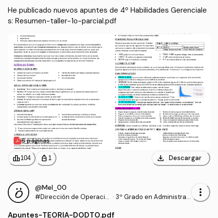
He publicado nuevos apuntes de 4º Habilidades Gerenciale
s: Resumen-taller-1o-parcial.pdf
6 páginas
download
leaderboard
personal_bag
Descargar
104
1
@Mel_00
more_vert
#Dirección de Operacio
·
3º Grado en Administrac
nes: Decisiones Tácticas
ión y Dirección de Empre
Apuntes
-
TEORIA-DODTO.pdf
y Operativas.
sas (UHU)