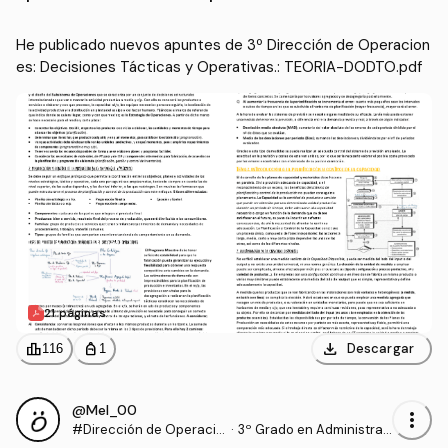
He publicado nuevos apuntes de 3º Dirección de Operacion
es: Decisiones Tácticas y Operativas.: TEORIA-DODTO.pdf
21 páginas
download
leaderboard
personal_bag
Descargar
116
1
@Mel_00
more_vert
#Dirección de Operacio
·
3º Grado en Administrac