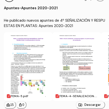
UESTAS EN PLANTAS
X)
Apuntes
-
Apuntes 2020-2021
He publicado nuevos apuntes de 4º SEÑALIZACIÓN Y RESPU
ESTAS EN PLANTAS: Apuntes 2020-2021
TEMA-5.pdf
TEMA-4-SENALIZACION.p
df
leaderboard
personal_bag
Descargar
15
0