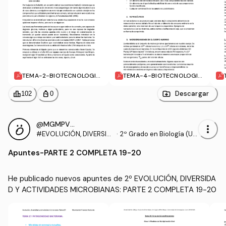
TEMA-2-BIOTECNOLOGIA
TEMA-4-BIOTECNOLOGIA
-MICROBIANA.pdf
-MICROBIANA.pdf
leaderboard
personal_bag
Descargar
102
0
@MGMPV_406948
more_vert
#EVOLUCIÓN, DIVERSID
·
2º Grado en Biología (UE
AD Y ACTIVIDADES MICR
X)
Apuntes
-
PARTE 2 COMPLETA 19-20
OBIANAS
He publicado nuevos apuntes de 2º EVOLUCIÓN, DIVERSIDA
D Y ACTIVIDADES MICROBIANAS: PARTE 2 COMPLETA 19-20