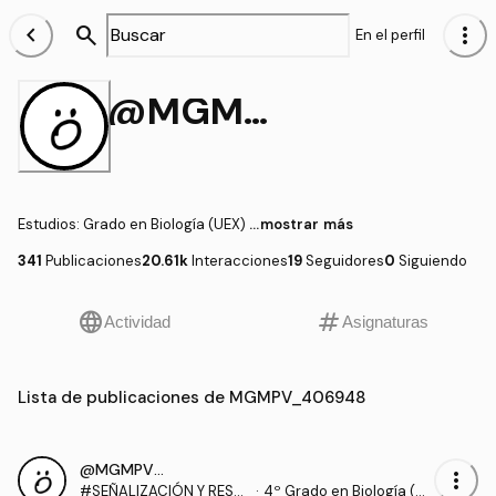
chevron_left
search
more_vert
En el perfil
@MGMPV_406948
Estudios
:
Grado en Biología (UEX)
...mostrar más
341
Publicaciones
20.61k
Interacciones
19
Seguidores
0
Siguiendo
language
tag
Actividad
Asignaturas
Lista de publicaciones de MGMPV_406948
@MGMPV_406948
more_vert
#SEÑALIZACIÓN Y RESP
·
4º Grado en Biología (UE