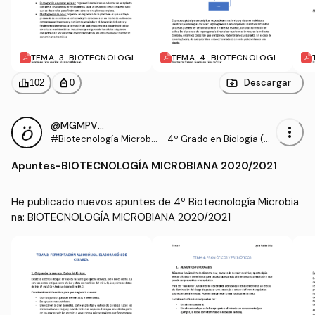
TEMA-3-BIOTECNOLOGIA
TEMA-4-BIOTECNOLOGIA
-VEGETAL.pdf
-VEGETAL.pdf
leaderboard
personal_bag
Descargar
102
0
@MGMPV_406948
more_vert
#Biotecnología Microbia
·
4º Grado en Biología (UE
na
X)
Apuntes
-
BIOTECNOLOGÍA MICROBIANA 2020/2021
He publicado nuevos apuntes de 4º Biotecnología Microbia
na: BIOTECNOLOGÍA MICROBIANA 2020/2021