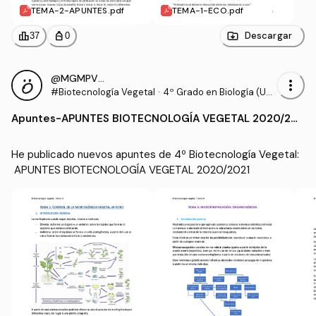
TEMA-2-APUNTES.pdf
TEMA-1-ECO.pdf
leaderboard
personal_bag
Descargar
37
0
@MGMPV_406948
more_vert
#Biotecnología Vegetal
·
4º Grado en Biología (UE
X)
Apuntes
-
APUNTES BIOTECNOLOGÍA VEGETAL 2020/202
1
He publicado nuevos apuntes de 4º Biotecnología Vegetal:
 APUNTES BIOTECNOLOGÍA VEGETAL 2020/2021