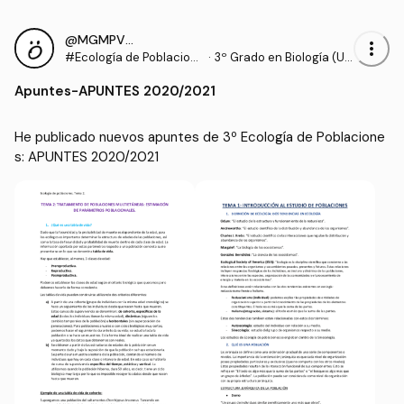
@MGMPV_406948
more_vert
#Ecología de Poblacion
·
3º Grado en Biología (UE
es
X)
Apuntes
-
APUNTES 2020/2021
He publicado nuevos apuntes de 3º Ecología de Poblacione
s: APUNTES 2020/2021