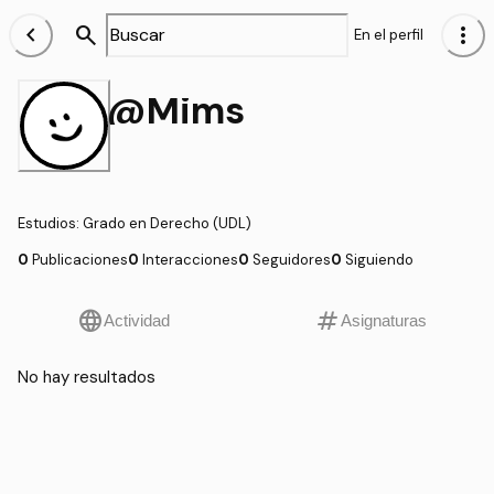
chevron_left
search
more_vert
En el perfil
@Mims
Estudios
:
Grado en Derecho (UDL)
0
Publicaciones
0
Interacciones
0
Seguidores
0
Siguiendo
language
tag
Actividad
Asignaturas
No hay resultados