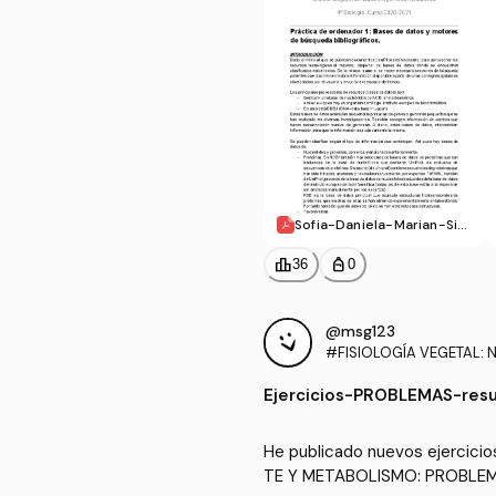
Sofia-Daniela-Marian-Sim
arroBI.pdf
leaderboard
personal_bag
36
0
@msg123
#FISIOLOGÍA VEGETAL: 
METABOLISMO
Ejercicios
-
PROBLEMAS-resu
He publicado nuevos ejercic
TE Y METABOLISMO: PROBLEM