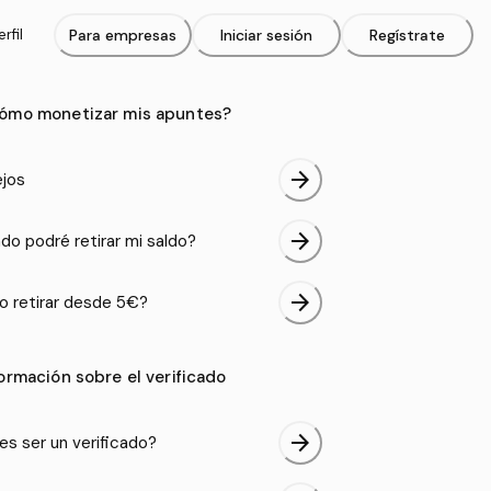
rfil
Para empresas
Iniciar sesión
Regístrate
ómo monetizar mis apuntes?
arrow_forward
jos
arrow_forward
do podré retirar mi saldo?
arrow_forward
 retirar desde 5€?
formación sobre el verificado
arrow_forward
es ser un verificado?