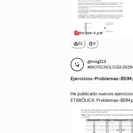
Bloque-II.pdf
leaderboard
personal_bag
51
0
@msg123
#BIOTECNOLOGÍA ENZIMÁ
ABÓLICA
Ejercicios
-
Problemas-BEIM.
He publicado nuevos ejercic
ETABÓLICA: Problemas-BEIM.