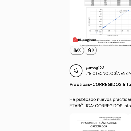
15 páginas
leaderboard
personal_bag
80
0
@msg123
#BIOTECNOLOGÍA ENZIMÁ
ABÓLICA
Practicas
-
CORREGIDOS Info
He publicado nuevos practic
ETABÓLICA: CORREGIDOS Info