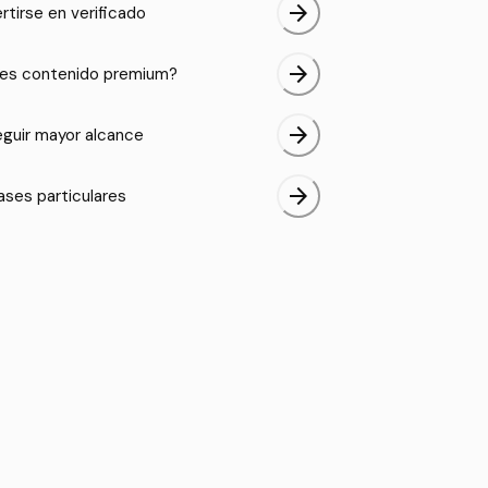
arrow_forward
rtirse en verificado
arrow_forward
es contenido premium?
arrow_forward
guir mayor alcance
arrow_forward
ases particulares