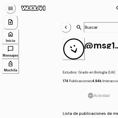
menu
se
note_add
chevron_left
search
home
Inicio
@ms
chat_bubble
Mensajes
personal_bag
Mochila
Estudios
:
Grado en Biología (UA)
174
Publicaciones
4.94k
Interacc
language
Actividad
Lista de publicaciones de m