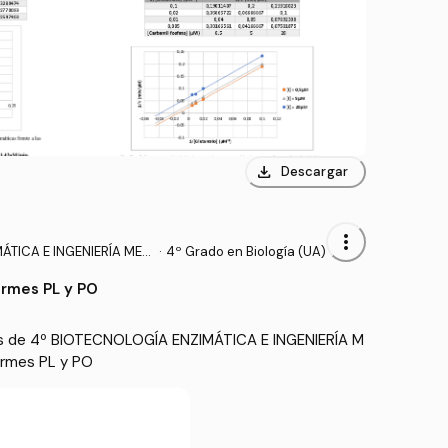
download
Descargar
more_vert
TICA E INGENIERÍA MET
·
4º Grado en Biología (UA)
rmes PL y PO
as de 4º BIOTECNOLOGÍA ENZIMÁTICA E INGENIERÍA M
rmes PL y PO