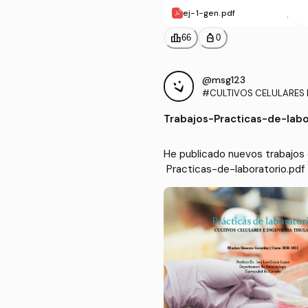
ej-1-gen.pdf
leaderboard
personal_bag
66
0
@msg123
#CULTIVOS CELULARES E
Trabajos
-
Practicas-de-labo
He publicado nuevos trabajo
 Practicas-de-laboratorio.pdf