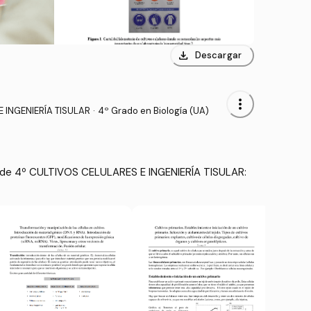
download
Descargar
more_vert
 INGENIERÍA TISULAR
·
4º Grado en Biología (UA)
 de 4º CULTIVOS CELULARES E INGENIERÍA TISULAR: