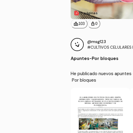
15 páginas
leaderboard
personal_bag
103
0
@msg123
#CULTIVOS CELULARES E
Apuntes
-
Por bloques
He publicado nuevos apuntes
 Por bloques