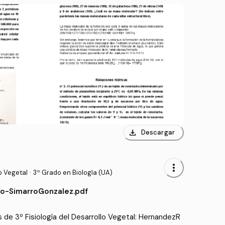
download
Descargar
more_vert
o Vegetal
·
3º Grado en Biología (UA)
-SimarroGonzalez.pdf
 de 3º Fisiología del Desarrollo Vegetal: HernandezR