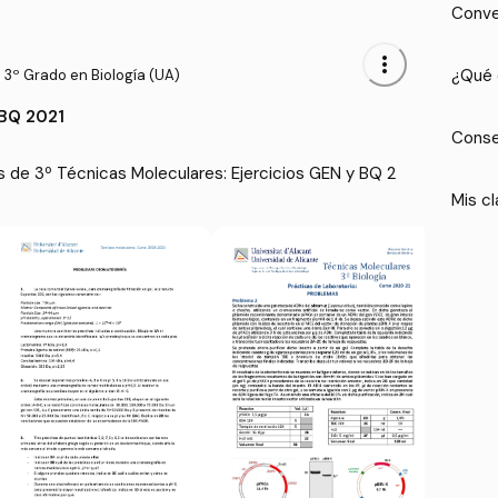
Conve
more_vert
¿Qué 
3º Grado en Biología (UA)
 BQ 2021
Conse
s de 3º Técnicas Moleculares: Ejercicios GEN y BQ 2
Mis cl