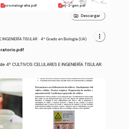
cromatografia.pdf
ej-2-gen.pdf
espe
Descargar
more_vert
 INGENIERÍA TISULAR
·
4º Grado en Biología (UA)
ratorio.pdf
s de 4º CULTIVOS CELULARES E INGENIERÍA TISULAR: