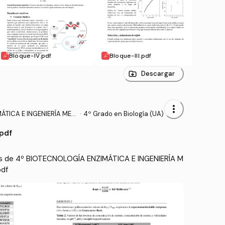
Bloque-IV.pdf
Bloque-III.pdf
Bloq
Descargar
more_vert
TICA E INGENIERÍA MET
·
4º Grado en Biología (UA)
pdf
ios de 4º BIOTECNOLOGÍA ENZIMÁTICA E INGENIERÍA M
pdf