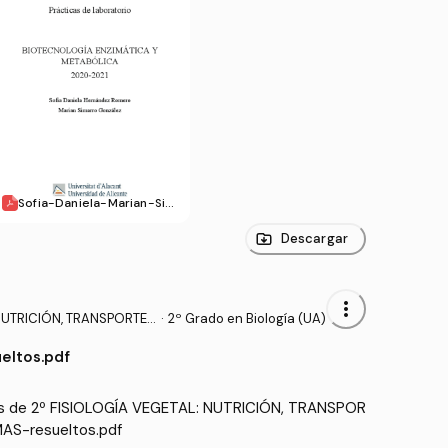
Sofia-Daniela-Marian-Sim
arroL.pdf
Descargar
more_vert
NUTRICIÓN, TRANSPORTE Y
·
2º Grado en Biología (UA)
eltos.pdf
ios de 2º FISIOLOGÍA VEGETAL: NUTRICIÓN, TRANSPOR
AS-resueltos.pdf