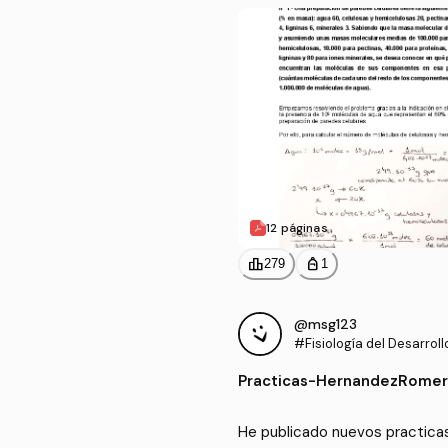
12 páginas
leaderboard
personal_bag
279
1
@msg123
#Fisiología del Desarroll
Practicas
-
HernandezRomero
He publicado nuevos practicas