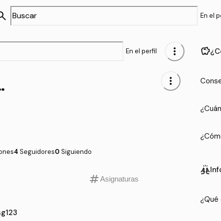
arch
En el pe
more_vert
savings
¿C
En el perfil
g123
more_vert
Conse
¿Cuán
¿Cómo
iones
4
Seguidores
0
Siguiendo
cheer
In
tag
Asignaturas
¿Qué 
sg123