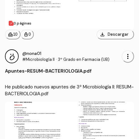
3 páginas
download
leaderboard
personal_bag
Descargar
10
0
@nona01
more_vert
#Microbiología II
·
3º Grado en Farmacia (UB)
Apuntes
-
RESUM-BACTERIOLOGIA.pdf
He publicado nuevos apuntes de 3º Microbiología II: RESUM-
BACTERIOLOGIA.pdf