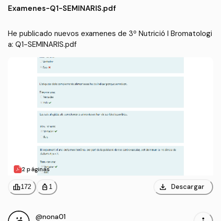
Examenes
-
Q1-SEMINARIS.pdf
He publicado nuevos examenes de 3º Nutrició I Bromatologi
a: Q1-SEMINARIS.pdf
2 páginas
download
leaderboard
personal_bag
Descargar
172
1
@nona01