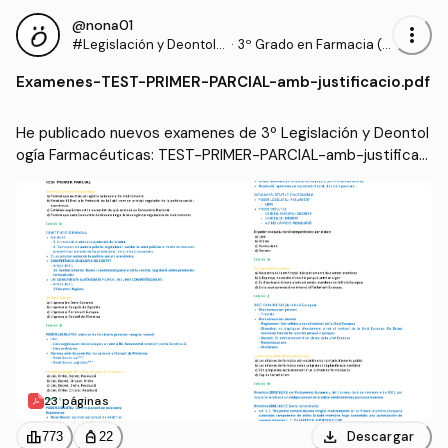
@nona01
more_vert
#Legislación y Deontolo
·
3º Grado en Farmacia (U
gía Farmacéuticas
B)
Examenes
-
TEST-PRIMER-PARCIAL-amb-justificacio.pdf
He publicado nuevos examenes de 3º Legislación y Deontol
ogía Farmacéuticas: TEST-PRIMER-PARCIAL-amb-justificaci
o.pdf
23 páginas
download
leaderboard
personal_bag
Descargar
773
22