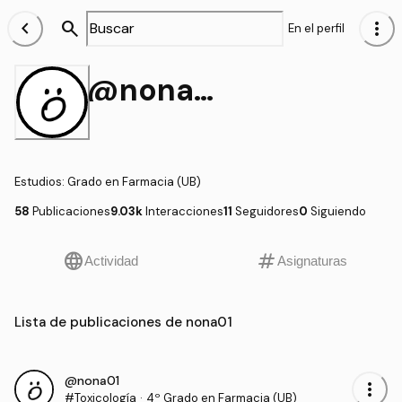
chevron_left
search
more_vert
En el perfil
@nona01
Estudios
:
Grado en Farmacia (UB)
58
Publicaciones
9.03k
Interacciones
11
Seguidores
0
Siguiendo
language
tag
Actividad
Asignaturas
Lista de publicaciones de nona01
@nona01
more_vert
#Toxicología
·
4º Grado en Farmacia (UB)