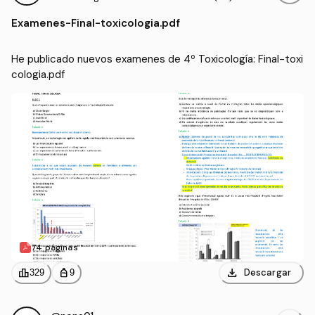
Examenes
-
Final-toxicologia.pdf
He publicado nuevos examenes de 4º Toxicología: Final-toxi
cologia.pdf
74 páginas
download
leaderboard
personal_bag
Descargar
329
9