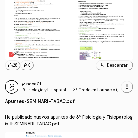
10 páginas
download
leaderboard
personal_bag
Descargar
28
0
@nona01
more_vert
#Fisiología y Fisiopatolo
·
3º Grado en Farmacia (U
gía III
B)
Apuntes
-
SEMINARI-TABAC.pdf
He publicado nuevos apuntes de 3º Fisiología y Fisiopatolog
ía III: SEMINARI-TABAC.pdf