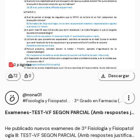
2 páginas
download
leaderboard
personal_bag
Descargar
72
0
@nona01
more_vert
#Fisiología y Fisiopatolo
·
3º Grado en Farmacia (U
gía III
B)
Examenes
-
TEST-V.F SEGON PARCIAL (Amb respostes ju
stificades).pdf
He publicado nuevos examenes de 3º Fisiología y Fisiopatol
ogía III: TEST-V.F SEGON PARCIAL (Amb respostes justificad