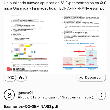
He publicado nuevos apuntes de 3º Experimentación en Quí
mica Orgánica y Farmacéutica: TEORIA-IR-I-RMN-resum.pdf
3 páginas
download
leaderboard
personal_bag
Descargar
32
0
@nona01
more_vert
#Nutrició I Bromatologia
·
3º Grado en Farmacia (U
B)
Examenes
-
Q2-SEMINARIS.pdf