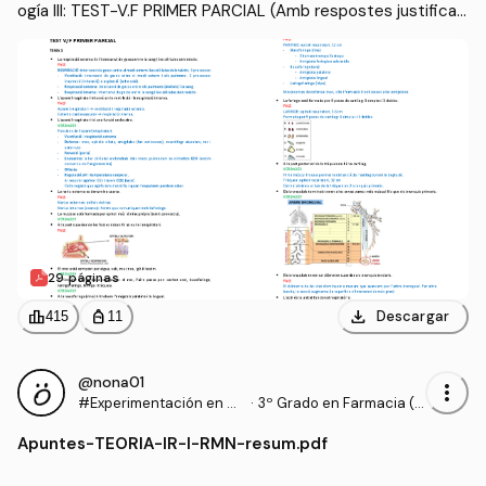
ogía III: TEST-V.F PRIMER PARCIAL (Amb respostes justificad
es).pdf
29 páginas
download
leaderboard
personal_bag
Descargar
415
11
@nona01
more_vert
#Experimentación en Q
·
3º Grado en Farmacia (U
uímica Orgánica y Farm
B)
Apuntes
-
TEORIA-IR-I-RMN-resum.pdf
acéutica