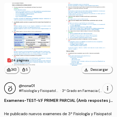
es).pdf
24 páginas
download
leaderboard
personal_bag
Descargar
343
5
@nona01
more_vert
#Fisiología y Fisiopatolo
·
3º Grado en Farmacia (U
gía III
B)
Examenes
-
TEST-V.F PRIMER PARCIAL (Amb respostes ju
stificades).pdf
He publicado nuevos examenes de 3º Fisiología y Fisiopatol