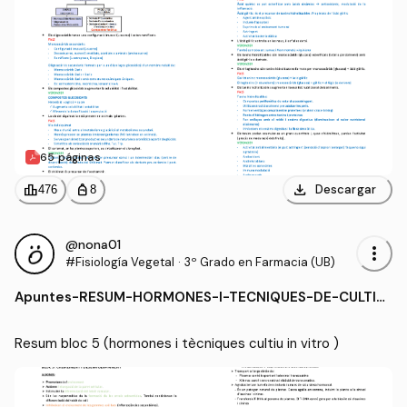
65 páginas
download
leaderboard
personal_bag
Descargar
476
8
@nona01
more_vert
#Fisiología Vegetal
·
3º Grado en Farmacia (UB)
Apuntes
-
RESUM-HORMONES-I-TECNIQUES-DE-CULTIU
-IN-VITRO-.pdf
Resum bloc 5 (hormones i tècniques cultiu in vitro ) 