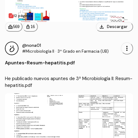
12 páginas
download
leaderboard
personal_bag
Descargar
569
16
@nona01
more_vert
#Microbiología II
·
3º Grado en Farmacia (UB)
Apuntes
-
Resum-hepatitis.pdf
He publicado nuevos apuntes de 3º Microbiología II: Resum-
hepatitis.pdf