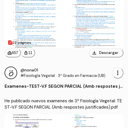
22 páginas
download
leaderboard
personal_bag
Descargar
657
11
@nona01
more_vert
#Fisiología Vegetal
·
3º Grado en Farmacia (UB)
Examenes
-
TEST-V.F SEGON PARCIAL (Amb respostes ju
stificades).pdf
He publicado nuevos examenes de 3º Fisiología Vegetal: TE
ST-V.F SEGON PARCIAL (Amb respostes justificades).pdf