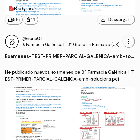
16 páginas
download
leaderboard
personal_bag
Descargar
516
11
@nona01
more_vert
#Farmacia Galénica I
·
3º Grado en Farmacia (UB)
Examenes
-
TEST-PRIMER-PARCIAL-GALENICA-amb-solu
cions.pdf
He publicado nuevos examenes de 3º Farmacia Galénica I: T
EST-PRIMER-PARCIAL-GALENICA-amb-solucions.pdf