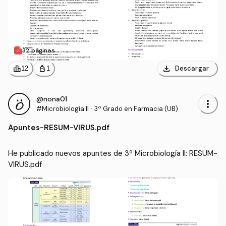
32 páginas
download
leaderboard
personal_bag
Descargar
12
1
@nona01
more_vert
#Microbiología II
·
3º Grado en Farmacia (UB)
Apuntes
-
RESUM-VIRUS.pdf
He publicado nuevos apuntes de 3º Microbiología II: RESUM-
VIRUS.pdf