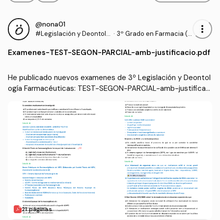
@nona01
more_vert
#Legislación y Deontolo
·
3º Grado en Farmacia (U
gía Farmacéuticas
B)
Examenes
-
TEST-SEGON-PARCIAL-amb-justificacio.pdf
He publicado nuevos examenes de 3º Legislación y Deontol
ogía Farmacéuticas: TEST-SEGON-PARCIAL-amb-justificaci
o.pdf
21 páginas