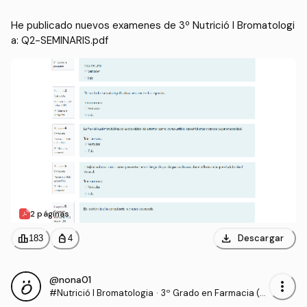
He publicado nuevos examenes de 3º Nutrició I Bromatologi
a: Q2-SEMINARIS.pdf
2 páginas
download
leaderboard
personal_bag
Descargar
183
4
@nona01
more_vert
#Nutrició I Bromatologia
·
3º Grado en Farmacia (U
B)