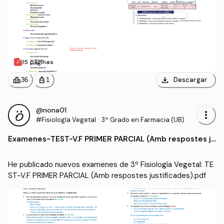
15 páginas
download
leaderboard
personal_bag
Descargar
36
1
@nona01
more_vert
#Fisiología Vegetal
·
3º Grado en Farmacia (UB)
Examenes
-
TEST-V.F PRIMER PARCIAL (Amb respostes ju
stificades).pdf
He publicado nuevos examenes de 3º Fisiología Vegetal: TE
ST-V.F PRIMER PARCIAL (Amb respostes justificades).pdf