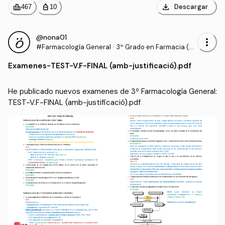
download
leaderboard
personal_bag
Descargar
467
10
@nona01
more_vert
#Farmacología General
·
3º Grado en Farmacia (U
B)
Examenes
-
TEST-V.F-FINAL (amb-justificació).pdf
He publicado nuevos examenes de 3º Farmacología General: 
TEST-V.F-FINAL (amb-justificació).pdf