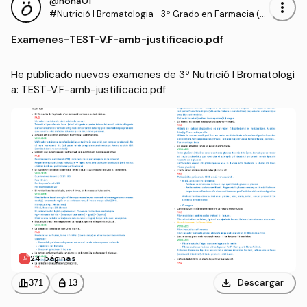
@nona01
more_vert
#Nutrició I Bromatologia
·
3º Grado en Farmacia (U
B)
Examenes
-
TEST-V.F-amb-justificacio.pdf
He publicado nuevos examenes de 3º Nutrició I Bromatologi
a: TEST-V.F-amb-justificacio.pdf
24 páginas
download
leaderboard
personal_bag
Descargar
371
13