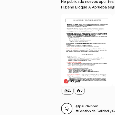
He publicado nuevos apuntes d
Higiene Bloque A Aprueba seg
H-3.pdf
leaderboard
personal_bag
25
0
@paudelhom
#Gestión de Calidad y Se