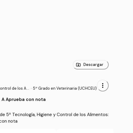
Descargar
more_vert
ntrol de los Ali
·
5º Grado en Veterinaria (UCHCEU)
 A Aprueba con nota
e 5º Tecnología, Higiene y Control de los Alimentos: 
con nota