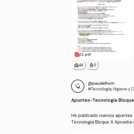
S2.pdf
leaderboard
personal_bag
44
0
@paudelhom
#Tecnología, Higiene y Co
mentos
Apuntes
-
Tecnología Bloque
He publicado nuevos apuntes d
Tecnología Bloque A Aprueba 