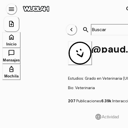
menu
se
note_add
chevron_left
search
home
Inicio
@pa
chat_bubble
Mensajes
personal_bag
Mochila
Estudios
:
Grado en Veterinaria (
Bio:
Veterinaria
207
Publicaciones
6.39k
Interacc
language
Actividad