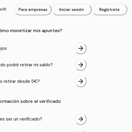
rfil
Para empresas
Iniciar sesión
Regístrate
ómo monetizar mis apuntes?
arrow_forward
jos
arrow_forward
do podré retirar mi saldo?
arrow_forward
 retirar desde 5€?
formación sobre el verificado
arrow_forward
es ser un verificado?