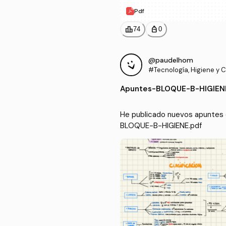
Pdf
leaderboard
personal_bag
74
0
@paudelhom
#Tecnología, Higiene y Co
mentos
Apuntes
-
BLOQUE-B-HIGIEN
He publicado nuevos apuntes d
BLOQUE-B-HIGIENE.pdf