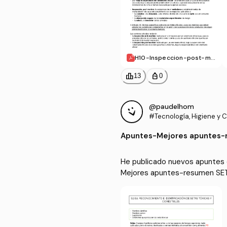
H10-Inspeccion-post-mo
rtem-en-animales-de-ab
asto.pdf
leaderboard
personal_bag
13
0
@paudelhom
#Tecnología, Higiene y Co
mentos
Apuntes
-
Mejores apuntes-
He publicado nuevos apuntes d