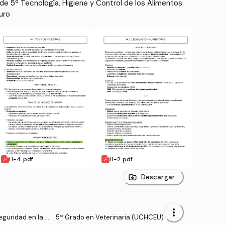
e 5º Tecnología, Higiene y Control de los Alimentos: 
uro
H-4.pdf
H-2.pdf
H-1.
Descargar
more_vert
guridad en la In
·
5º Grado en Veterinaria (UCHCEU)