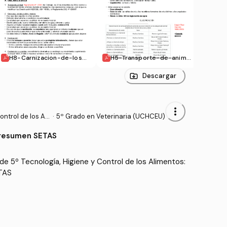
H8-Carnizacion-de-los-a
H5-Transporte-de-anima
H12-
nimales-de-abasto.pdf
les-de-abasto.pdf
eses
Descargar
more_vert
ntrol de los Ali
·
5º Grado en Veterinaria (UCHCEU)
resumen SETAS
e 5º Tecnología, Higiene y Control de los Alimentos: 
Mejores apuntes-resumen SETAS 