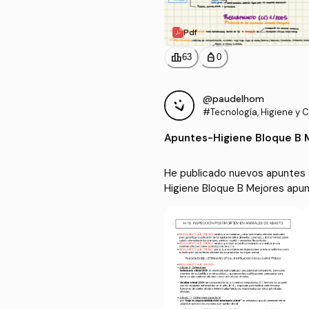
Pdf
leaderboard
personal_bag
63
0
@paudelhom
#Tecnología, Higiene y Co
mentos
Apuntes
-
Higiene Bloque B 
He publicado nuevos apuntes d
Higiene Bloque B Mejores apu