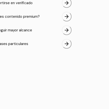
arrow_forward
rtirse en verificado
arrow_forward
es contenido premium?
arrow_forward
guir mayor alcance
arrow_forward
ases particulares