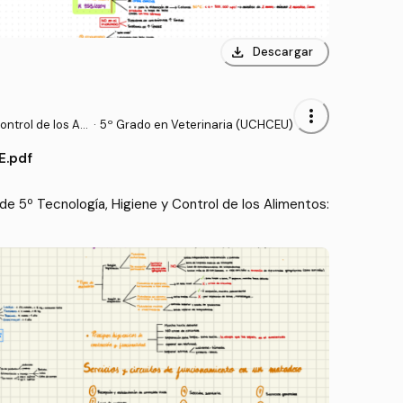
download
Descargar
more_vert
ntrol de los Ali
·
5º Grado en Veterinaria (UCHCEU)
E.pdf
e 5º Tecnología, Higiene y Control de los Alimentos: 