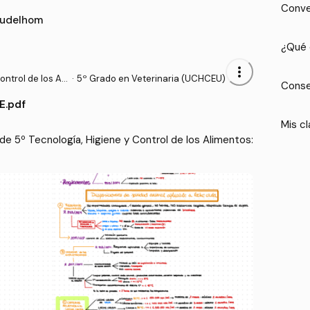
Conve
audelhom
¿Qué 
more_vert
ntrol de los Ali
·
5º Grado en Veterinaria (UCHCEU)
Conse
E.pdf
Mis cl
e 5º Tecnología, Higiene y Control de los Alimentos: 