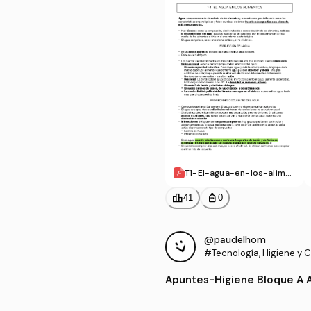
T1-El-agua-en-los-alime
ntos.pdf
leaderboard
personal_bag
41
0
@paudelhom
#Tecnología, Higiene y Co
mentos
Apuntes
-
Higiene Bloque A 