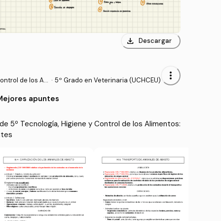
download
Descargar
more_vert
ntrol de los Ali
·
5º Grado en Veterinaria (UCHCEU)
Mejores apuntes
e 5º Tecnología, Higiene y Control de los Alimentos: 
ntes