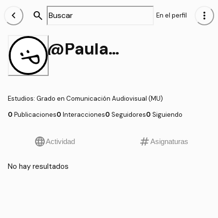
chevron_left
search
more_vert
En el perfil
@Paulagomez
Estudios
:
Grado en Comunicación Audiovisual (MU)
0
Publicaciones
0
Interacciones
0
Seguidores
0
Siguiendo
language
tag
Actividad
Asignaturas
No hay resultados