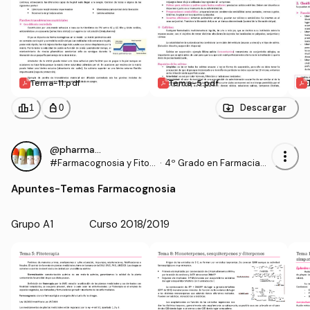
Tema-11.pdf
Tema-5.pdf
leaderboard
personal_bag
Descargar
1
0
@pharmacist_
more_vert
#Farmacognosia y Fitot
·
4º Grado en Farmacia
erapia
(UCM)
Apuntes
-
Temas Farmacognosia
Grupo A1             Curso 2018/2019