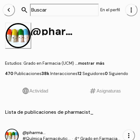
chevron_left
search
more_vert
En el perfil
@pharmacist_
Estudios
:
Grado en Farmacia (UCM)
...mostrar más
470
Publicaciones
38k
Interacciones
12
Seguidores
0
Siguiendo
language
tag
Actividad
Asignaturas
Lista de publicaciones de pharmacist_
@pharmacist_
more_vert
#Química Farmacéutica
·
4º Grado en Farmacia