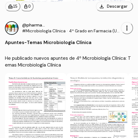
download
leaderboard
personal_bag
Descargar
15
0
@pharmacist_
more_vert
#Microbiología Clínica
·
4º Grado en Farmacia (UC
M)
Apuntes
-
Temas Microbiología Clínica
He publicado nuevos apuntes de 4º Microbiología Clínica: T
emas Microbiología Clínica