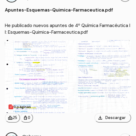
II
(UCM)
Apuntes
-
Esquemas-Quimica-Farmaceutica.pdf
He publicado nuevos apuntes de 4º Química Farmacéutica I
I: Esquemas-Quimica-Farmaceutica.pdf
9 páginas
download
leaderboard
personal_bag
Descargar
25
0