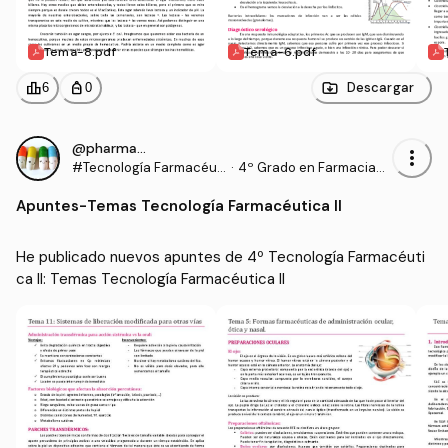
Tema-8.pdf
Tema-6.pdf
leaderboard
personal_bag
Descargar
6
0
@pharmacist_
more_vert
#Tecnología Farmacéuti
·
4º Grado en Farmacia
ca II
(UCM)
Apuntes
-
Temas Tecnología Farmacéutica II
He publicado nuevos apuntes de 4º Tecnología Farmacéuti
ca II: Temas Tecnología Farmacéutica II