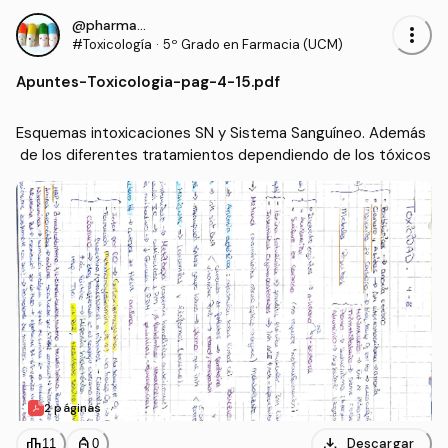
@pharmacist_
more_vert
#Toxicología
·
5º Grado en Farmacia (UCM)
Apuntes
-
Toxicologia-pag-4-15.pdf
Esquemas intoxicaciones SN y Sistema Sanguíneo. Además
 de los diferentes tratamientos dependiendo de los tóxicos 
2 páginas
download
leaderboard
personal_bag
Descargar
11
0