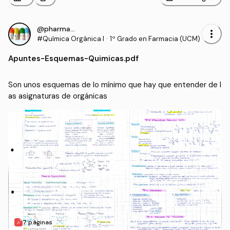
@pharmacist_
more_vert
#Química Orgánica I
·
1º Grado en Farmacia (UCM)
Apuntes
-
Esquemas-Quimicas.pdf
Son unos esquemas de lo mínimo que hay que entender de l
as asignaturas de orgánicas
7 páginas