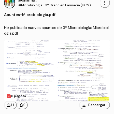
@pharmacist_
more_vert
#Microbiología
·
3º Grado en Farmacia (UCM)
Apuntes
-
Microbiologia.pdf
He publicado nuevos apuntes de 3º Microbiología: Microbiol
ogia.pdf
8 páginas
download
leaderboard
personal_bag
Descargar
11
0