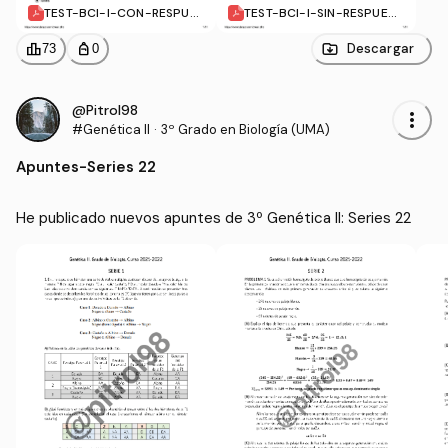
TEST-BCI-I-CON-RESPUES
TEST-BCI-I-SIN-RESPUEST
TAS-WUOLAH.pdf
AS-WUOLAH.pdf
leaderboard
personal_bag
Descargar
73
0
@Pitrol98
more_vert
#Genética II
·
3º Grado en Biología (UMA)
Apuntes
-
Series 22
He publicado nuevos apuntes de 3º Genética II: Series 22