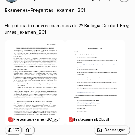
Examenes
-
Preguntas_examen_BCI
He publicado nuevos examenes de 2º Biología Celular I: Preg
untas_examen_BCI
PreguntasexamenBCI.pdf
TestexamenBCI.pdf
leaderboard
personal_bag
Descargar
165
1