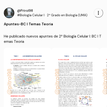
@Pitrol98
more_vert
#Biología Celular I
·
2º Grado en Biología (UMA)
Apuntes
-
BC I Temas Teoria
He publicado nuevos apuntes de 2º Biología Celular I: BC I T
emas Teoria