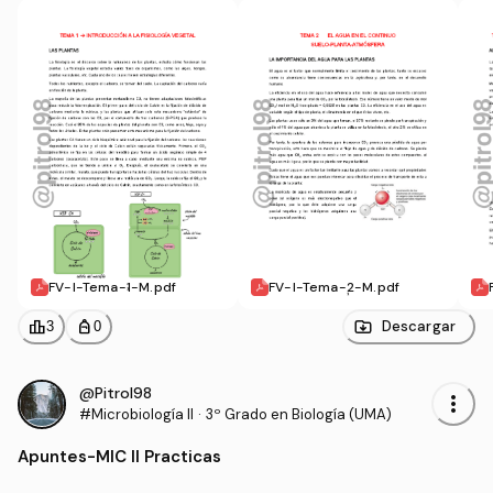
FV-I-Tema-1-M.pdf
FV-I-Tema-2-M.pdf
leaderboard
personal_bag
Descargar
3
0
@Pitrol98
more_vert
#Microbiología II
·
3º Grado en Biología (UMA)
Apuntes
-
MIC II Practicas