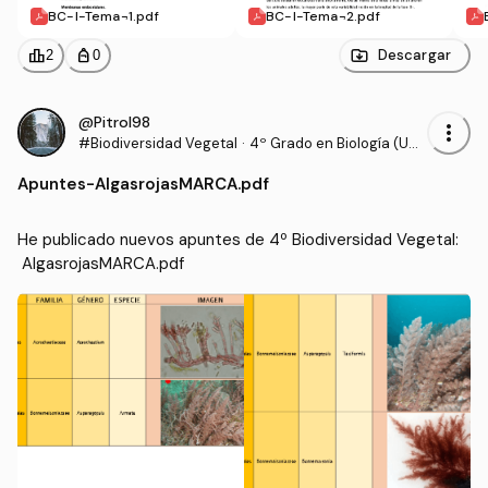
BC-I-Tema-1.pdf
BC-I-Tema-2.pdf
leaderboard
personal_bag
Descargar
2
0
@Pitrol98
more_vert
#Biodiversidad Vegetal
·
4º Grado en Biología (UM
A)
Apuntes
-
AlgasrojasMARCA.pdf
He publicado nuevos apuntes de 4º Biodiversidad Vegetal:
 AlgasrojasMARCA.pdf