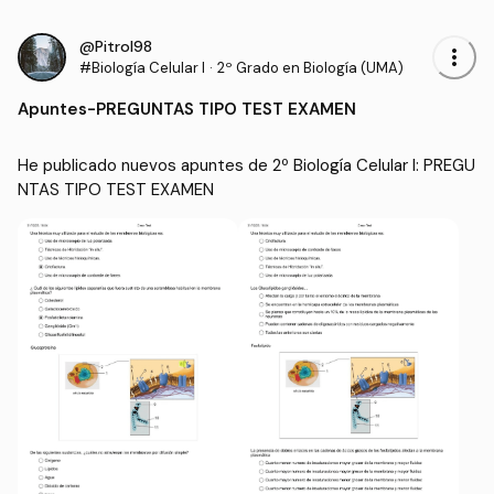
@Pitrol98
more_vert
#Biología Celular I
·
2º Grado en Biología (UMA)
Apuntes
-
PREGUNTAS TIPO TEST EXAMEN
He publicado nuevos apuntes de 2º Biología Celular I: PREGU
NTAS TIPO TEST EXAMEN