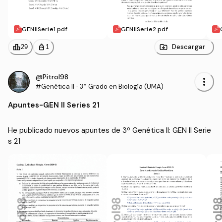
GENIISerie1.pdf
GENIISerie2.pdf
leaderboard
personal_bag
Descargar
29
1
@Pitrol98
more_vert
#Genética II
·
3º Grado en Biología (UMA)
Apuntes
-
GEN II Series 21
He publicado nuevos apuntes de 3º Genética II: GEN II Serie
s 21