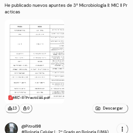
He publicado nuevos apuntes de 3º Microbiología II: MIC II Pr
acticas
MIC-II-Practicas.pdf
leaderboard
personal_bag
Descargar
13
0
@Pitrol98
more_vert
#Biología Celular I
·
2º Grado en Biología (UMA)