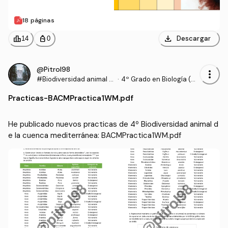
18 páginas
download
leaderboard
personal_bag
Descargar
14
0
@Pitrol98
more_vert
#Biodiversidad animal d
·
4º Grado en Biología (U
e la cuenca mediterráne
MA)
Practicas
-
BACMPractica1WM.pdf
a
He publicado nuevos practicas de 4º Biodiversidad animal d
e la cuenca mediterránea: BACMPractica1WM.pdf