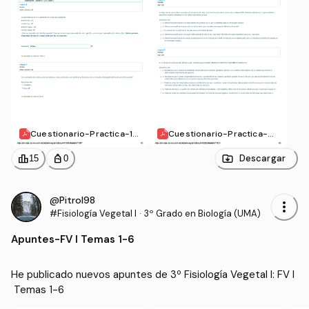
Cuestionario-Practica-1-
Cuestionario-Practica-2-
Analisis-Genetico-en-ma
Percepcion-de-la-fenilti
iz2019-20-Revision-del-i
ocarbamida-Revision-del
leaderboard
personal_bag
Descargar
15
0
ntento.pdf
-intento.pdf
@Pitrol98
more_vert
#Fisiología Vegetal I
·
3º Grado en Biología (UMA)
Apuntes
-
FV I Temas 1-6
He publicado nuevos apuntes de 3º Fisiología Vegetal I: FV I
 Temas 1-6