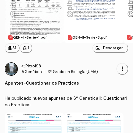
GEN-II-Serie-1.pdf
GEN-II-Serie-3.pdf
leaderboard
personal_bag
Descargar
31
1
@Pitrol98
more_vert
#Genética II
·
3º Grado en Biología (UMA)
Apuntes
-
Cuestionarios Practicas
He publicado nuevos apuntes de 3º Genética II: Cuestionari
os Practicas