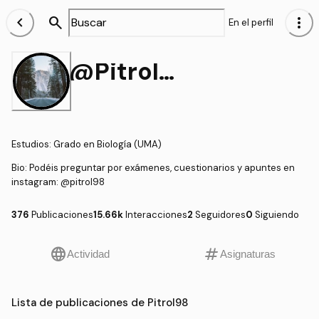
chevron_left
search
more_vert
En el perfil
@Pitrol98
Estudios
:
Grado en Biología (UMA)
Bio:
Podéis preguntar por exámenes, cuestionarios y apuntes en
instagram: @pitrol98
376
Publicaciones
15.66k
Interacciones
2
Seguidores
0
Siguiendo
language
tag
Actividad
Asignaturas
Lista de publicaciones de Pitrol98