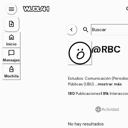
menu
se
note_add
chevron_left
search
home
Inicio
@RBC
chat_bubble
Mensajes
personal_bag
Mochila
Estudios
:
Comunicación (Periodism
Públicas (UBU)
...mostrar más
180
Publicaciones
1.91k
Interacci
language
Actividad
No hay resultados