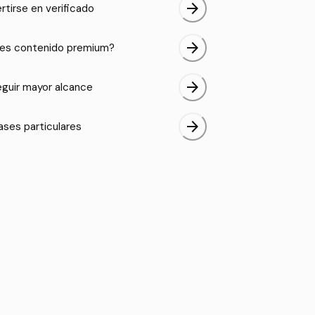
arrow_forward
rtirse en verificado
arrow_forward
es contenido premium?
arrow_forward
guir mayor alcance
arrow_forward
ases particulares