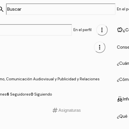
arch
En el pe
more_vert
savings
¿C
En el perfil
more_vert
Conse
¿Cuán
o, Comunicación Audiovisual y Publicidad y Relaciones
¿Cómo
ones
6
Seguidores
0
Siguiendo
cheer
In
tag
Asignaturas
¿Qué 