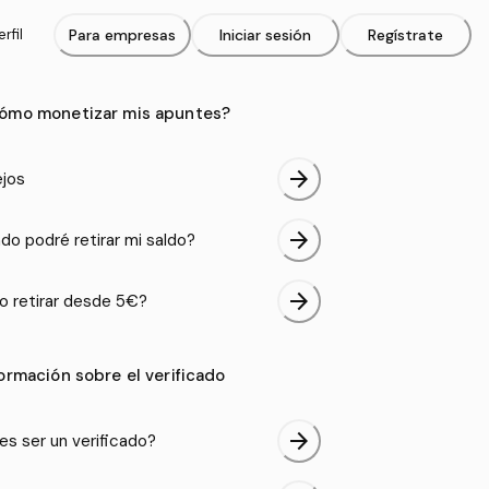
rfil
Para empresas
Iniciar sesión
Regístrate
ómo monetizar mis apuntes?
arrow_forward
jos
arrow_forward
do podré retirar mi saldo?
arrow_forward
 retirar desde 5€?
formación sobre el verificado
arrow_forward
es ser un verificado?