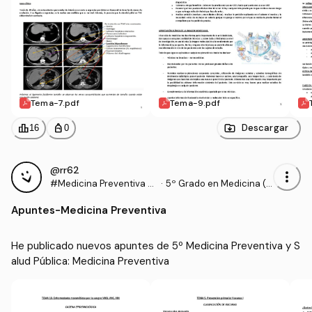
Tema-7.pdf
Tema-9.pdf
leaderboard
personal_bag
Descargar
16
0
@rr62
more_vert
#Medicina Preventiva y
·
5º Grado en Medicina (U
Salud Pública
NICAN)
Apuntes
-
Medicina Preventiva
He publicado nuevos apuntes de 5º Medicina Preventiva y S
alud Pública: Medicina Preventiva