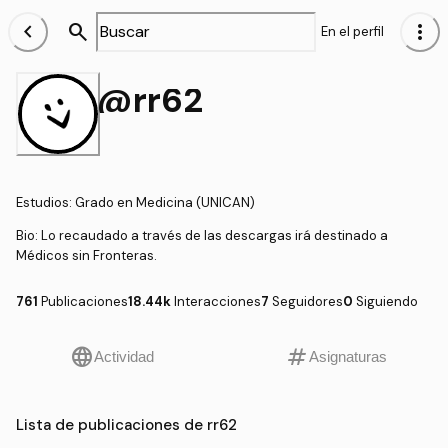
chevron_left
search
more_vert
En el perfil
@rr62
Estudios
:
Grado en Medicina (UNICAN)
Bio:
Lo recaudado a través de las descargas irá destinado a
Médicos sin Fronteras.
761
Publicaciones
18.44k
Interacciones
7
Seguidores
0
Siguiendo
language
tag
Actividad
Asignaturas
Lista de publicaciones de rr62