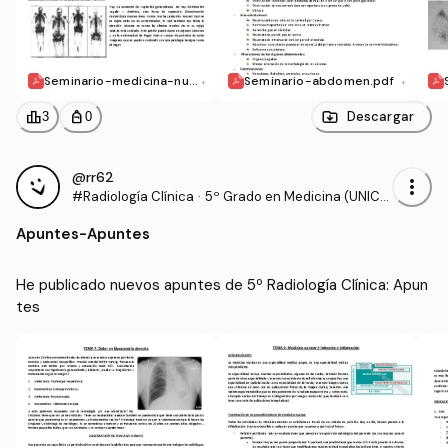
Seminario-medicina-nucl
Seminario-abdomen.pdf
ear-II.pdf
leaderboard
personal_bag
Descargar
3
0
@rr62
more_vert
#Radiología Clínica
·
5º Grado en Medicina (UNICA
N)
Apuntes
-
Apuntes
He publicado nuevos apuntes de 5º Radiología Clínica: Apun
tes