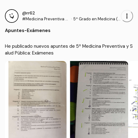
@rr62
more_vert
#Medicina Preventiva y
·
5º Grado en Medicina (U
Salud Pública
NICAN)
Apuntes
-
Exámenes
He publicado nuevos apuntes de 5º Medicina Preventiva y S
alud Pública: Exámenes