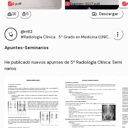
2.pdf
Examen-2017.pdf
leaderboard
personal_bag
Descargar
16
0
@rr62
more_vert
#Radiología Clínica
·
5º Grado en Medicina (UNICA
N)
Apuntes
-
Seminarios
He publicado nuevos apuntes de 5º Radiología Clínica: Semi
narios