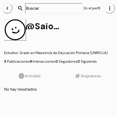
chevron_left
search
more_vert
En el perfil
@Saioa_Lopez
Estudios
:
Grado en Maestro/a de Educación Primaria (UNIRIOJA)
3
Publicaciones
9
Interacciones
0
Seguidores
0
Siguiendo
language
tag
Actividad
Asignaturas
No hay resultados