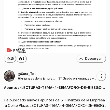
2 páginas
download
leaderboard
personal_bag
Descargar
15
1
@Sara_Torrado
more_vert
#Finanzas de la Empres
·
3º Grado en Finanzas y
a a Corto Plazo
Contabilidad (US)
Apuntes
-
LECTURAS-TEMA-4-SEMAFORO-DE-RIESGO.p
df
He publicado nuevos apuntes de 3º Finanzas de la Empresa
 a Corto Plazo: LECTURAS-TEMA-4-SEMAFORO-DE-RIESG