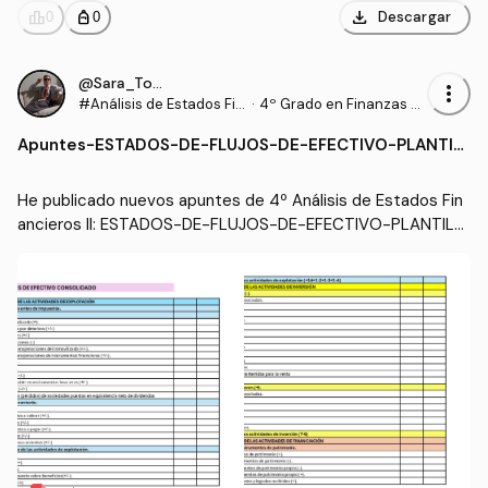
download
leaderboard
personal_bag
Descargar
0
0
@Sara_Torrado
more_vert
#Análisis de Estados Fin
·
4º Grado en Finanzas y
ancieros II
Contabilidad (US)
Apuntes
-
ESTADOS-DE-FLUJOS-DE-EFECTIVO-PLANTILL
A.pdf
He publicado nuevos apuntes de 4º Análisis de Estados Fin
ancieros II: ESTADOS-DE-FLUJOS-DE-EFECTIVO-PLANTILL
A.pdf