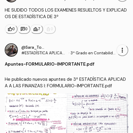
HE SUDIDO TODOS LOS EXAMENES RESUELTOS Y EXPLICAD
OS DE ESTADÍSTICA DE 3º
thumb_up
chat
leaderboard
personal_bag
0
0
7
0
@Sara_Torrado
more_vert
#ESTADÍSTICA APLICAD
·
3º Grado en Contabilida
A A LAS FINANZAS I
d y Finanzas (UEX)
Apuntes
-
FORMULARIO-IMPORTANTE.pdf
He publicado nuevos apuntes de 3º ESTADÍSTICA APLICAD
A A LAS FINANZAS I: FORMULARIO-IMPORTANTE.pdf