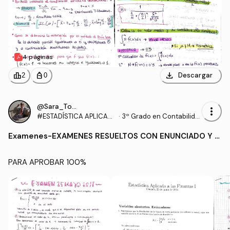
4 páginas
download
leaderboard
personal_bag
Descargar
2
0
@Sara_Torrado
more_vert
#ESTADÍSTICA APLICAD
·
3º Grado en Contabilida
A A LAS FINANZAS I
d y Finanzas (UEX)
Examenes
-
EXAMENES RESUELTOS CON ENUNCIADO Y E
XPLIACIÓN
PARA APROBAR 100%