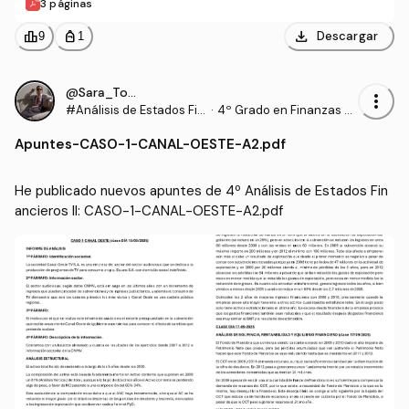
3 páginas
download
leaderboard
personal_bag
Descargar
9
1
@Sara_Torrado
more_vert
#Análisis de Estados Fin
·
4º Grado en Finanzas y
ancieros II
Contabilidad (US)
Apuntes
-
CASO-1-CANAL-OESTE-A2.pdf
He publicado nuevos apuntes de 4º Análisis de Estados Fin
ancieros II: CASO-1-CANAL-OESTE-A2.pdf