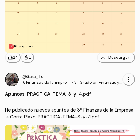
16 páginas
download
leaderboard
personal_bag
Descargar
14
1
@Sara_Torrado
more_vert
#Finanzas de la Empres
·
3º Grado en Finanzas y
a a Corto Plazo
Contabilidad (US)
Apuntes
-
PRACTICA-TEMA-3-y-4.pdf
He publicado nuevos apuntes de 3º Finanzas de la Empresa
 a Corto Plazo: PRACTICA-TEMA-3-y-4.pdf