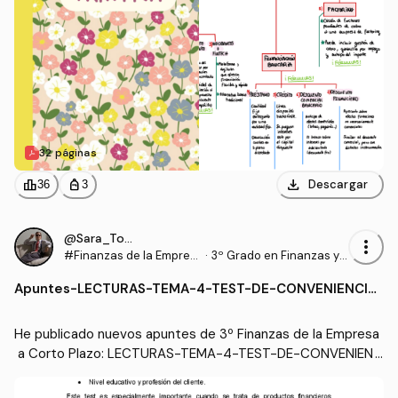
32 páginas
download
leaderboard
personal_bag
Descargar
36
3
@Sara_Torrado
more_vert
#Finanzas de la Empres
·
3º Grado en Finanzas y
a a Corto Plazo
Contabilidad (US)
Apuntes
-
LECTURAS-TEMA-4-TEST-DE-CONVENIENCIA
-Y-DE-TEST-DE-IDONEIDAD.pdf
He publicado nuevos apuntes de 3º Finanzas de la Empresa
 a Corto Plazo: LECTURAS-TEMA-4-TEST-DE-CONVENIEN
CIA-Y-DE-TEST-DE-IDONEIDAD.pdf