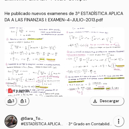
He publicado nuevos examenes de 3º ESTADÍSTICA APLICA
DA A LAS FINANZAS I: EXAMEN-4-JULIO-2013.pdf
4 páginas
download
leaderboard
personal_bag
Descargar
3
1
@Sara_Torrado
more_vert
#ESTADÍSTICA APLICAD
·
3º Grado en Contabilida