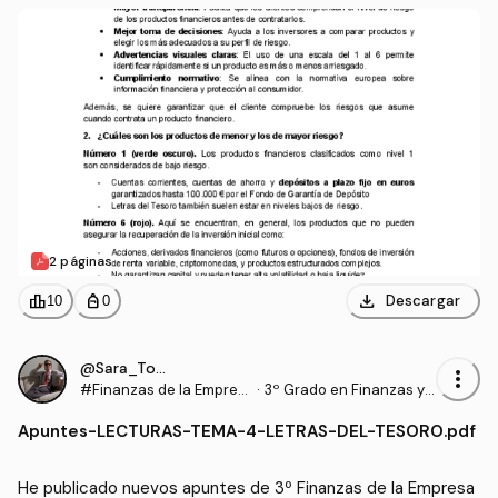
O.pdf
2 páginas
download
leaderboard
personal_bag
Descargar
10
0
@Sara_Torrado
more_vert
#Finanzas de la Empres
·
3º Grado en Finanzas y
a a Corto Plazo
Contabilidad (US)
Apuntes
-
LECTURAS-TEMA-4-LETRAS-DEL-TESORO.pdf
He publicado nuevos apuntes de 3º Finanzas de la Empresa