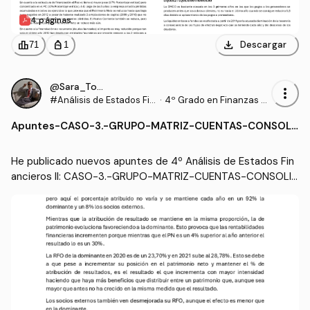
4 páginas
download
leaderboard
personal_bag
Descargar
71
1
@Sara_Torrado
more_vert
#Análisis de Estados Fin
·
4º Grado en Finanzas y
ancieros II
Contabilidad (US)
Apuntes
-
CASO-3.-GRUPO-MATRIZ-CUENTAS-CONSOLI
DADAS.pdf
He publicado nuevos apuntes de 4º Análisis de Estados Fin
ancieros II: CASO-3.-GRUPO-MATRIZ-CUENTAS-CONSOLID
ADAS.pdf