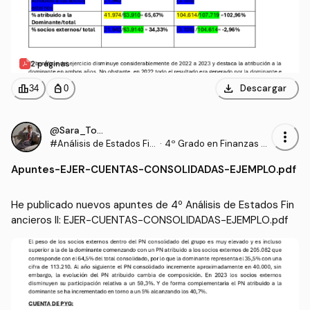
2 páginas
download
leaderboard
personal_bag
Descargar
34
0
@Sara_Torrado
more_vert
#Análisis de Estados Fin
·
4º Grado en Finanzas y
ancieros II
Contabilidad (US)
Apuntes
-
EJER-CUENTAS-CONSOLIDADAS-EJEMPLO.pdf
He publicado nuevos apuntes de 4º Análisis de Estados Fin
ancieros II: EJER-CUENTAS-CONSOLIDADAS-EJEMPLO.pdf