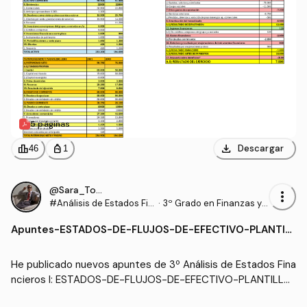
5 páginas
download
leaderboard
personal_bag
Descargar
46
1
@Sara_Torrado
more_vert
#Análisis de Estados Fin
·
3º Grado en Finanzas y
ancieros I
Contabilidad (US)
Apuntes
-
ESTADOS-DE-FLUJOS-DE-EFECTIVO-PLANTILL
A.csv
He publicado nuevos apuntes de 3º Análisis de Estados Fina
ncieros I: ESTADOS-DE-FLUJOS-DE-EFECTIVO-PLANTILLA.
csv