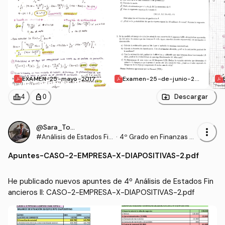
EXAMEN-25-mayo-2017.p
Examen-25-de-junio-202
df
4.pdf
leaderboard
personal_bag
Descargar
4
0
@Sara_Torrado
more_vert
#Análisis de Estados Fin
·
4º Grado en Finanzas y
ancieros II
Contabilidad (US)
Apuntes
-
CASO-2-EMPRESA-X-DIAPOSITIVAS-2.pdf
He publicado nuevos apuntes de 4º Análisis de Estados Fin
ancieros II: CASO-2-EMPRESA-X-DIAPOSITIVAS-2.pdf