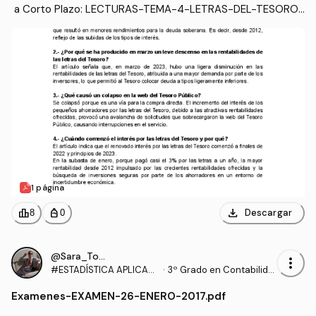
 a Corto Plazo: LECTURAS-TEMA-4-LETRAS-DEL-TESORO.
pdf
1 página
download
leaderboard
personal_bag
Descargar
8
0
@Sara_Torrado
more_vert
#ESTADÍSTICA APLICAD
·
3º Grado en Contabilida
A A LAS FINANZAS I
d y Finanzas (UEX)
Examenes
-
EXAMEN-26-ENERO-2017.pdf