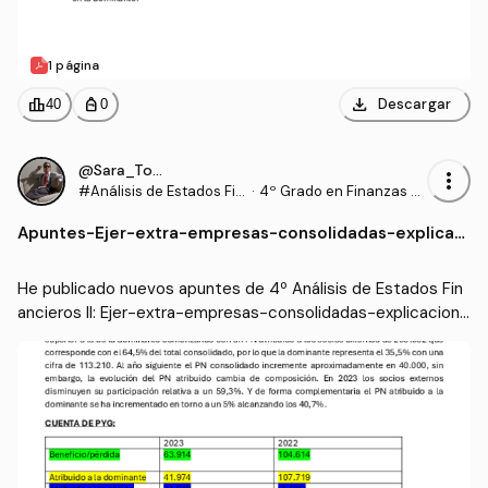
1 página
download
leaderboard
personal_bag
Descargar
40
0
@Sara_Torrado
more_vert
#Análisis de Estados Fin
·
4º Grado en Finanzas y
ancieros II
Contabilidad (US)
Apuntes
-
Ejer-extra-empresas-consolidadas-explicaci
on-con-colores.pdf
He publicado nuevos apuntes de 4º Análisis de Estados Fin
ancieros II: Ejer-extra-empresas-consolidadas-explicacion-
con-colores.pdf