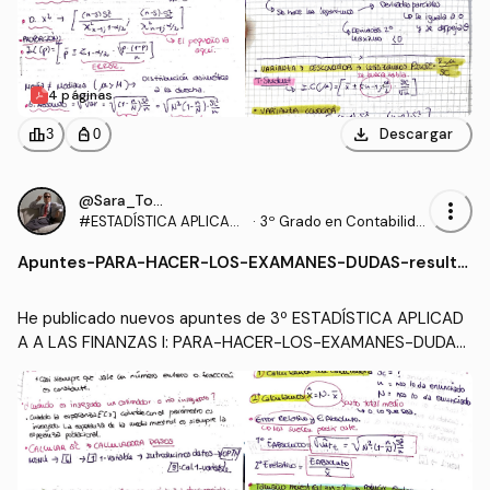
4 páginas
download
leaderboard
personal_bag
Descargar
3
0
@Sara_Torrado
more_vert
#ESTADÍSTICA APLICAD
·
3º Grado en Contabilida
A A LAS FINANZAS I
d y Finanzas (UEX)
Apuntes
-
PARA-HACER-LOS-EXAMANES-DUDAS-resulta
s.pdf
He publicado nuevos apuntes de 3º ESTADÍSTICA APLICAD
A A LAS FINANZAS I: PARA-HACER-LOS-EXAMANES-DUDAS
-resultas.pdf