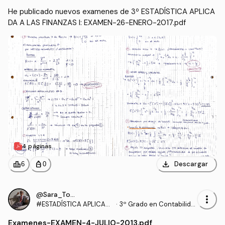
He publicado nuevos examenes de 3º ESTADÍSTICA APLICA
DA A LAS FINANZAS I: EXAMEN-26-ENERO-2017.pdf
4 páginas
download
leaderboard
personal_bag
Descargar
6
0
@Sara_Torrado
more_vert
#ESTADÍSTICA APLICAD
·
3º Grado en Contabilida
A A LAS FINANZAS I
d y Finanzas (UEX)
Examenes
-
EXAMEN-4-JULIO-2013.pdf