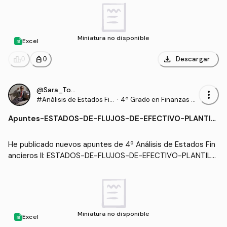
Miniatura no disponible
Excel
download
leaderboard
personal_bag
Descargar
0
0
@Sara_Torrado
more_vert
#Análisis de Estados Fin
·
4º Grado en Finanzas y
ancieros II
Contabilidad (US)
Apuntes
-
ESTADOS-DE-FLUJOS-DE-EFECTIVO-PLANTILL
A.csv
He publicado nuevos apuntes de 4º Análisis de Estados Fin
ancieros II: ESTADOS-DE-FLUJOS-DE-EFECTIVO-PLANTILL
A.csv
Miniatura no disponible
Excel