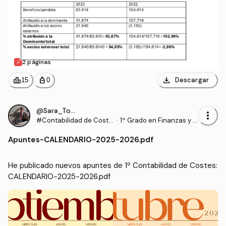
2 páginas
download
leaderboard
personal_bag
Descargar
15
0
@Sara_Torrado
more_vert
#Contabilidad de Coste
·
1º Grado en Finanzas y C
s
ontabilidad (US)
Apuntes
-
CALENDARIO-2025-2026.pdf
He publicado nuevos apuntes de 1º Contabilidad de Costes: 
CALENDARIO-2025-2026.pdf