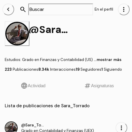
chevron_left
search
more_vert
En el perfil
@Sara_Torrado
Estudios
:
Grado en Finanzas y Contabilidad (US)
...mostrar más
223
Publicaciones
8.34k
Interacciones
19
Seguidores
1
Siguiendo
language
tag
Actividad
Asignaturas
Lista de publicaciones de Sara_Torrado
@Sara_Torrado
more_vert
Grado en Contabilidad y Finanzas (UEX)