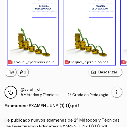
BloqueI_ejercicios enunci
BloqueI_ejercicios resuel
ados.pdf
tos.pdf
leaderboard
personal_bag
Descargar
4
1
@sarah_dauber
more_vert
#Métodos y Técnicas de
·
2º Grado en Pedagogía
Investigación Educativa
(UIB)
Examenes
-
EXAMEN JUNY (1) (1).pdf
He publicado nuevos examenes de 2º Métodos y Técnicas
 de Investigación Educativa: EXAMEN JUNY (1) (1).pdf