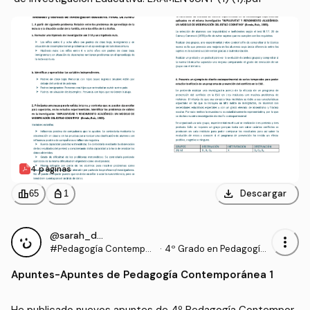
4 páginas
download
leaderboard
personal_bag
Descargar
65
1
@sarah_dauber
more_vert
#Pedagogía Contempor
·
4º Grado en Pedagogía
ánea
(UIB)
Apuntes
-
Apuntes de Pedagogía Contemporánea 1