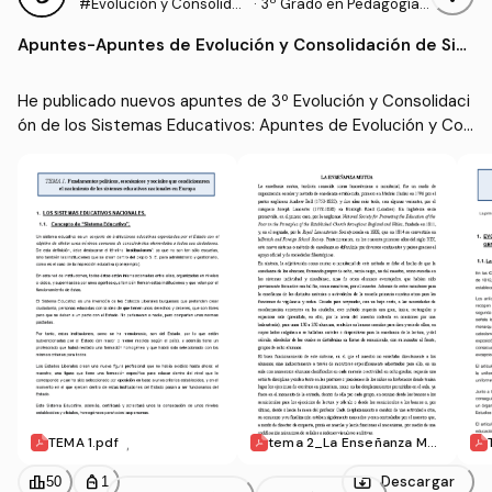
#Evolución y Consolida
·
3º Grado en Pedagogía
ción de los Sistemas Edu
(UIB)
Apuntes
-
Apuntes de Evolución y Consolidación de Sist
cativos
emas Educativos (1/2)
He publicado nuevos apuntes de 3º Evolución y Consolidaci
ón de los Sistemas Educativos: Apuntes de Evolución y Con
solidación de Sistemas Educativos (1/2)
TEMA 1.pdf
tema 2_La Enseñanza Mut
ua.pdf
leaderboard
personal_bag
Descargar
50
1