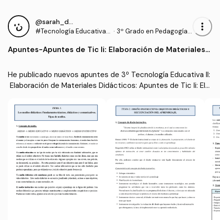
@sarah_dauber
more_vert
#Tecnología Educativa I
·
3º Grado en Pedagogía
I: Elaboración de Materia
(UIB)
Apuntes
-
Apuntes de Tic Ii: Elaboración de Materiales
les Didácticos
Didácticos
He publicado nuevos apuntes de 3º Tecnología Educativa II:
 Elaboración de Materiales Didácticos: Apuntes de Tic Ii: Ela
boración de Materiales Didácticos