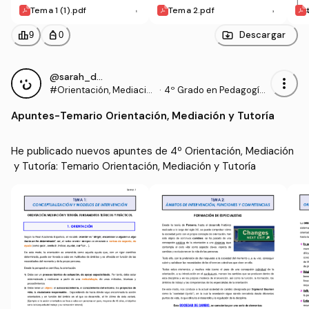
Tema 1 (1).pdf
Tema 2.pdf
leaderboard
personal_bag
Descargar
9
0
@sarah_dauber
more_vert
#Orientación, Mediació
·
4º Grado en Pedagogía
n y Tutoría
(UIB)
Apuntes
-
Temario Orientación, Mediación y Tutoría
He publicado nuevos apuntes de 4º Orientación, Mediación
 y Tutoría: Temario Orientación, Mediación y Tutoría