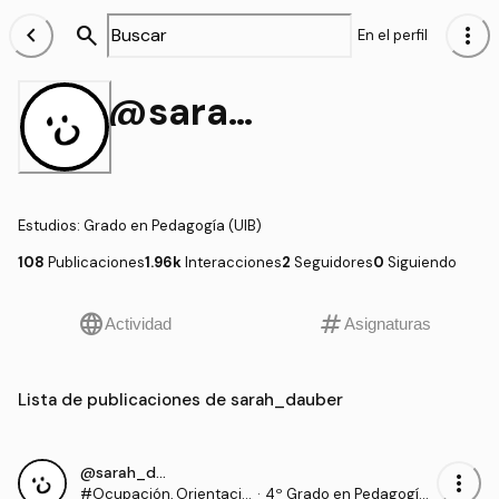
chevron_left
search
more_vert
En el perfil
@sarah_dauber
Estudios
:
Grado en Pedagogía (UIB)
108
Publicaciones
1.96k
Interacciones
2
Seguidores
0
Siguiendo
language
tag
Actividad
Asignaturas
Lista de publicaciones de sarah_dauber
@sarah_dauber
more_vert
#Ocupación, Orientació
·
4º Grado en Pedagogía