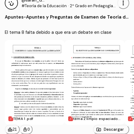
@sarah_dauber
more_vert
#Teoría de la Educación
·
2º Grado en Pedagogía
(UIB)
Apuntes
-
Apuntes y Preguntas de Examen de Teoría de
la Educación
El tema 8 falta debido a que era un debate en clase
TEMA 1 .pdf
tema 2 limpio espaciado.
pdf
leaderboard
personal_bag
Descargar
21
0