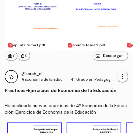
apunts tema 1.pdf
apunts tema 2.pdf
leaderboard
personal_bag
Descargar
7
0
@sarah_dauber
more_vert
#Economía de la Educa
·
4º Grado en Pedagogía
ción
(UIB)
Practicas
-
Ejercicios de Economía de la Educación
He publicado nuevos practicas de 4º Economía de la Educa
ción: Ejercicios de Economía de la Educación