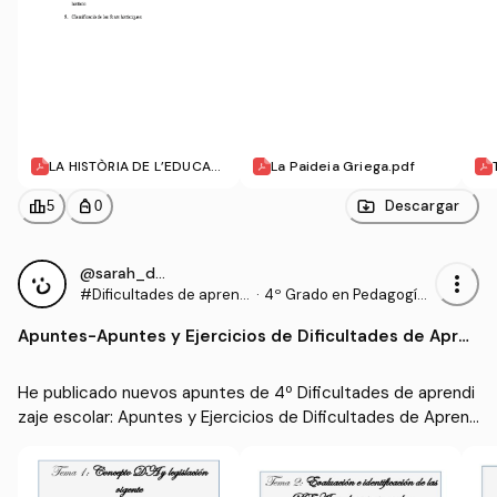
LA HISTÒRIA DE L’EDUCACI
La Paideia Griega.pdf
Ó COM A DISCIPLIA I CAM
P D’INVESTIGACIÓ- CONC
leaderboard
personal_bag
Descargar
5
0
EPTES MÈTODE I FONTS .p
df
@sarah_dauber
more_vert
#Dificultades de aprend
·
4º Grado en Pedagogía
izaje escolar
(UIB)
Apuntes
-
Apuntes y Ejercicios de Dificultades de Apren
dizaje (optativa)
He publicado nuevos apuntes de 4º Dificultades de aprendi
zaje escolar: Apuntes y Ejercicios de Dificultades de Aprend
izaje (optativa)