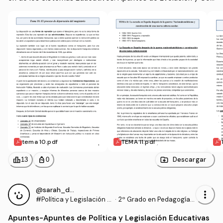
solidación de Sistemas Educativos (2/2)
tema 10.pdf
TEMA 11.pdf
leaderboard
personal_bag
Descargar
13
0
@sarah_dauber
more_vert
#Política y Legislación E
·
2º Grado en Pedagogía
ducativas
(UIB)
Apuntes
-
Apuntes de Política y Legislación Educativas