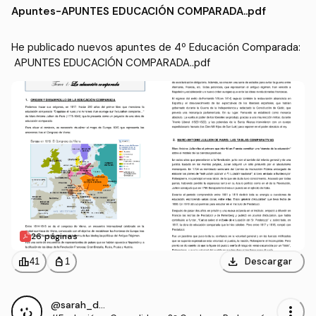
Apuntes
-
APUNTES EDUCACIÓN COMPARADA..pdf
He publicado nuevos apuntes de 4º Educación Comparada:
 APUNTES EDUCACIÓN COMPARADA..pdf
26 páginas
download
leaderboard
personal_bag
Descargar
41
1
@sarah_dauber
more_vert