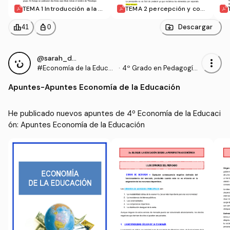
TEMA 1 Introducción a la P
TEMA 2 percepción y cog
sicología Social.pdf
nición social.pdf
leaderboard
personal_bag
Descargar
41
0
@sarah_dauber
more_vert
#Economía de la Educa
·
4º Grado en Pedagogía
ción
(UIB)
Apuntes
-
Apuntes Economía de la Educación
He publicado nuevos apuntes de 4º Economía de la Educaci
ón: Apuntes Economía de la Educación