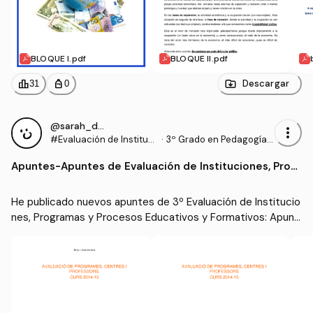
BLOQUE I.pdf
BLOQUE II.pdf
leaderboard
personal_bag
Descargar
31
0
@sarah_dauber
more_vert
#Evaluación de Instituci
·
3º Grado en Pedagogía
ones, Programas y Proce
(UIB)
Apuntes
-
Apuntes de Evaluación de Instituciones, Progr
sos Educativos y Formati
amas y Procesos Educativos y Formativos
vos
He publicado nuevos apuntes de 3º Evaluación de Institucio
nes, Programas y Procesos Educativos y Formativos: Apunt
es de Evaluación de Instituciones, Programas y Procesos Ed
ucativos y Formativos