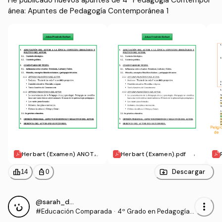
He publicado nuevos apuntes de 4º Pedagogía Contempor
ánea: Apuntes de Pedagogía Contemporánea 1
Herbart (Examen) ANOTA
Herbart (Examen).pdf
CIONES.pdf
leaderboard
personal_bag
Descargar
14
0
@sarah_dauber
more_vert
#Educación Comparada
·
4º Grado en Pedagogía
(UIB)