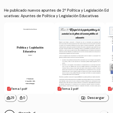
He publicado nuevos apuntes de 2º Política y Legislación Ed
ucativas: Apuntes de Política y Legislación Educativas
Tema 1.pdf
Tema 2.pdf
leaderboard
personal_bag
Descargar
29
0