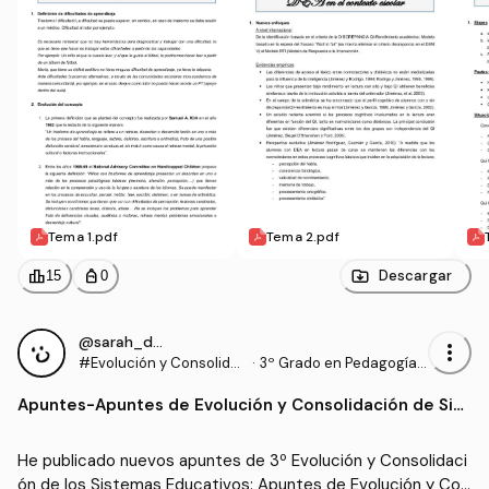
Tema 1.pdf
Tema 2.pdf
leaderboard
personal_bag
Descargar
15
0
@sarah_dauber
more_vert
#Evolución y Consolida
·
3º Grado en Pedagogía
ción de los Sistemas Edu
(UIB)
Apuntes
-
Apuntes de Evolución y Consolidación de Sist
cativos
emas Educativos (2/2)
He publicado nuevos apuntes de 3º Evolución y Consolidaci
ón de los Sistemas Educativos: Apuntes de Evolución y Con