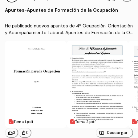
n y Acompañamiento La
(UIB)
Apuntes
-
Apuntes de Formación de la Ocupación
boral
He publicado nuevos apuntes de 4º Ocupación, Orientación 
y Acompañamiento Laboral: Apuntes de Formación de la Oc
upación
Tema 1.pdf
Tema 2.pdf
leaderboard
personal_bag
Descargar
3
0