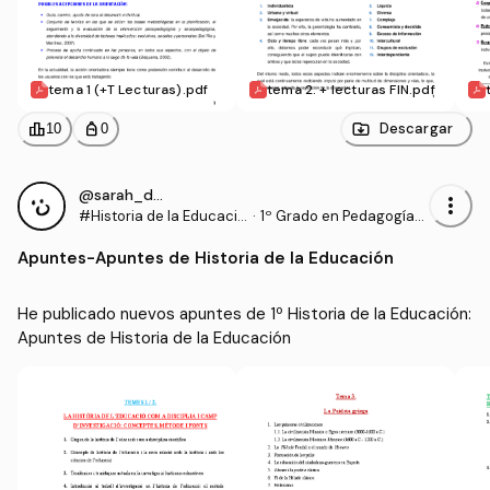
tema 1 (+T Lecturas).pdf
tema 2. + lecturas FIN.pdf
leaderboard
personal_bag
Descargar
10
0
@sarah_dauber
more_vert
#Historia de la Educació
·
1º Grado en Pedagogía
n
(UIB)
Apuntes
-
Apuntes de Historia de la Educación
He publicado nuevos apuntes de 1º Historia de la Educación: 
Apuntes de Historia de la Educación