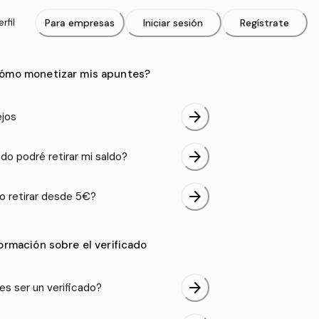
rfil
Para empresas
Iniciar sesión
Regístrate
ómo monetizar mis apuntes?
arrow_forward
jos
arrow_forward
do podré retirar mi saldo?
arrow_forward
 retirar desde 5€?
formación sobre el verificado
arrow_forward
es ser un verificado?