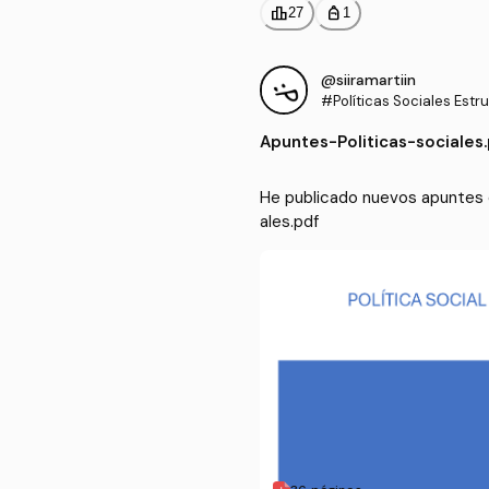
leaderboard
personal_bag
27
1
@siiramartiin
#Políticas Sociales Estr
Apuntes
-
Politicas-sociales
He publicado nuevos apuntes de
ales.pdf