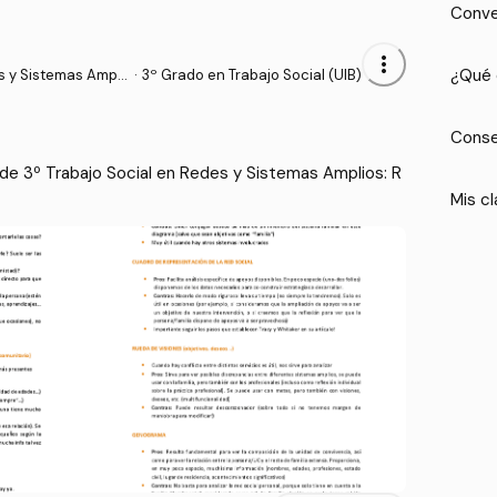
Conve
more_vert
¿Qué 
s y Sistemas Ampli
·
3º Grado en Trabajo Social (UIB)
Conse
e 3º Trabajo Social en Redes y Sistemas Amplios: R
Mis cl