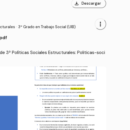
download
Descargar
more_vert
ucturales
·
3º Grado en Trabajo Social (UIB)
.pdf
 3º Políticas Sociales Estructurales: Politicas-soci