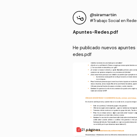
@siiramartiin
#Trabajo Social en Rede
os
Apuntes
-
Redes.pdf
He publicado nuevos apuntes d
edes.pdf
21 páginas