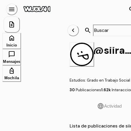
menu
se
note_add
chevron_left
search
home
Inicio
@siiramartii
chat_bubble
Mensajes
personal_bag
Mochila
Estudios
:
Grado en Trabajo Social 
30
Publicaciones
1.62k
Interacci
language
Actividad
Lista de publicaciones de sii