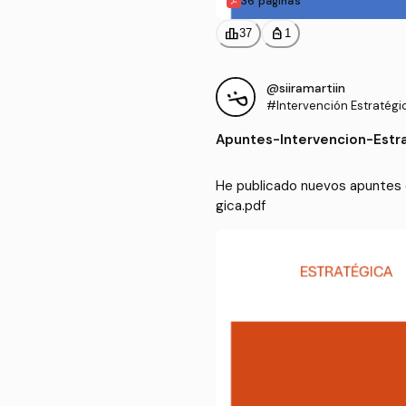
36 páginas
leaderboard
personal_bag
37
1
@siiramartiin
#Intervención Estratégi
Apuntes
-
Intervencion-Estr
He publicado nuevos apuntes d
gica.pdf