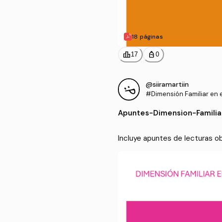
18 páginas
leaderboard
personal_bag
17
0
@siiramartiin
#Dimensión Familiar en e
Casos
Apuntes
-
Dimension-Familia
Incluye apuntes de lecturas o