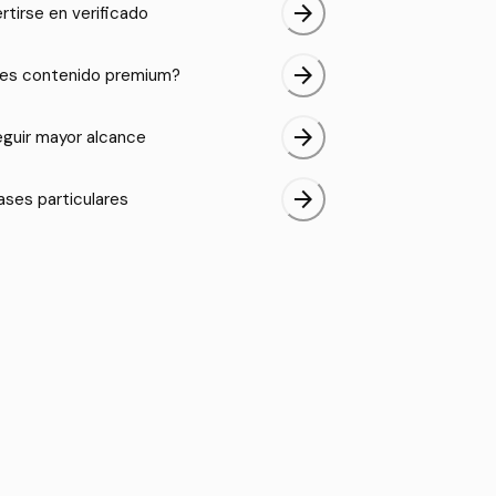
arrow_forward
rtirse en verificado
arrow_forward
es contenido premium?
arrow_forward
guir mayor alcance
arrow_forward
ases particulares