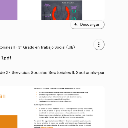
download
Descargar
more_vert
riales II
·
3º Grado en Trabajo Social (UIB)
-1.pdf
 3º Servicios Sociales Sectoriales II: Sectorials-par