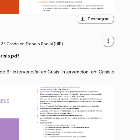
download
Descargar
more_vert
3º Grado en Trabajo Social (UIB)
isis.pdf
e 3º intervención en Crisis: Intervencion-en-Crisis.p