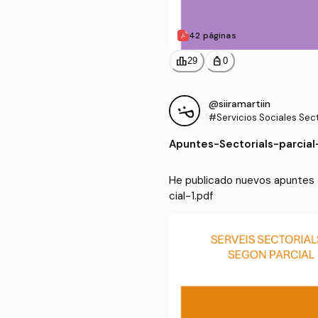
42 páginas
leaderboard
personal_bag
29
0
@siiramartiin
#Servicios Sociales Secto
Apuntes
-
Sectorials-parcial
He publicado nuevos apuntes de
cial-1.pdf