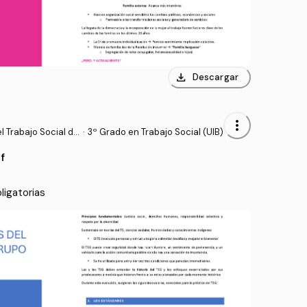
download
Descargar
more_vert
 Trabajo Social de
·
3º Grado en Trabajo Social (UIB)
f
ligatorias