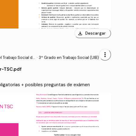
download
Descargar
more_vert
l Trabajo Social de
·
3º Grado en Trabajo Social (UIB)
r-TSC.pdf
bligatorias + posibles preguntas de exámen