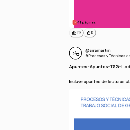
41 páginas
leaderboard
personal_bag
29
0
@siiramartiin
#Procesos y Técnicas del
Grupo
Apuntes
-
Apuntes-TSG-II.pd
Incluye apuntes de lecturas ob