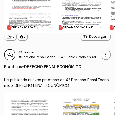
EPD-5-2020-21.pdf
EPD-1-2020-21.pdf
leaderboard
personal_bag
Descargar
49
0
@tniecru
more_vert
#Derecho Penal Econó
·
4º Doble Grado en Admi
mico
nistración y Dirección d
Practicas
-
DERECHO PENAL ECONÓMICO
e Empresas y Derecho
(UPO)
He publicado nuevos practicas de 4º Derecho Penal Econó
mico: DERECHO PENAL ECONÓMICO