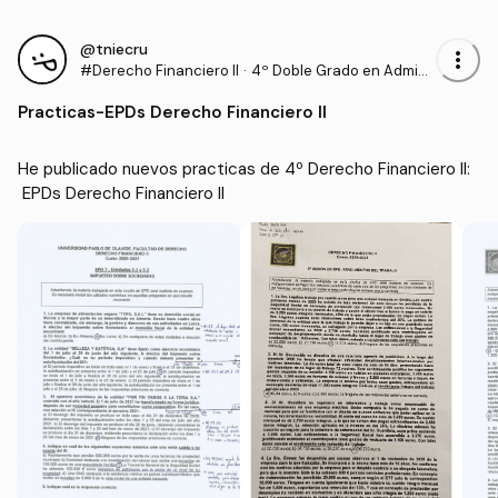
@tniecru
more_vert
#Derecho Financiero II
·
4º Doble Grado en Admini
stración y Dirección de Em
Practicas
-
EPDs Derecho Financiero II
presas y Derecho (UPO)
He publicado nuevos practicas de 4º Derecho Financiero II:
 EPDs Derecho Financiero II