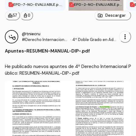
EPD-7-NO-EVALUABLE.pd
EPD-2-NO-EVALUABLE.pd
f
f
leaderboard
personal_bag
Descargar
57
0
@tniecru
more_vert
#Derecho Internacional
·
4º Doble Grado en Admi
Público
nistración y Dirección d
Apuntes
-
RESUMEN-MANUAL-DIP-.pdf
e Empresas y Derecho
(UPO)
He publicado nuevos apuntes de 4º Derecho Internacional P
úblico: RESUMEN-MANUAL-DIP-.pdf