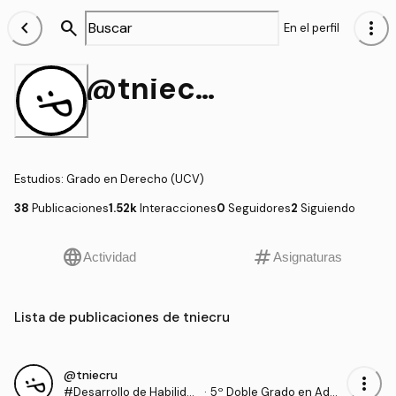
chevron_left
search
more_vert
En el perfil
@tniecru
Estudios
:
Grado en Derecho (UCV)
38
Publicaciones
1.52k
Interacciones
0
Seguidores
2
Siguiendo
language
tag
Actividad
Asignaturas
Lista de publicaciones de tniecru
@tniecru
more_vert
#Desarrollo de Habilida
·
5º Doble Grado en Admi