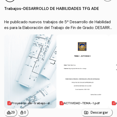
des para la Elaboración
nistración y Dirección d
Trabajos
-
DESARROLLO DE HABILIDADES TFG ADE
del Trabajo de Fin de Gra
e Empresas y Derecho
do
(UPO)
He publicado nuevos trabajos de 5º Desarrollo de Habilidad
es para la Elaboración del Trabajo de Fin de Grado: DESARRO
LLO DE HABILIDADES TFG ADE 
Proyecto-de-trabajo-de
ACTIVIDAD-TEMA-1.pdf
-fin-de-grado.pdf
leaderboard
personal_bag
Descargar
29
0