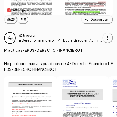
140 páginas
download
leaderboard
personal_bag
Descargar
26
0
@tniecru
more_vert
#Derecho Financiero I
·
4º Doble Grado en Adminis
tración y Dirección de Emp
Practicas
-
EPDS-DERECHO FINANCIERO I
resas y Derecho (UPO)
He publicado nuevos practicas de 4º Derecho Financiero I: E
PDS-DERECHO FINANCIERO I