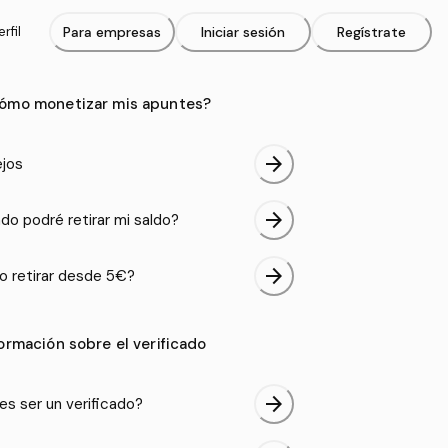
rfil
Para empresas
Iniciar sesión
Regístrate
ómo monetizar mis apuntes?
arrow_forward
jos
arrow_forward
do podré retirar mi saldo?
arrow_forward
 retirar desde 5€?
formación sobre el verificado
arrow_forward
es ser un verificado?