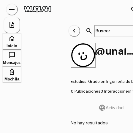
menu
se
note_add
chevron_left
search
home
Inicio
@unaiur1
chat_bubble
Mensajes
personal_bag
Mochila
Estudios
:
Grado en Ingeniería de D
0
Publicaciones
0
Interacciones
1
language
Actividad
No hay resultados