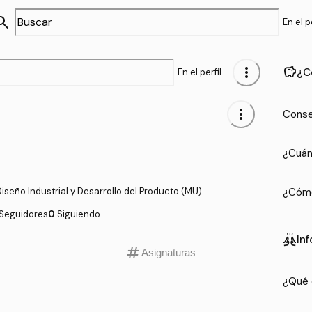
arch
En el pe
more_vert
savings
¿C
En el perfil
8
more_vert
Conse
¿Cuán
iseño Industrial y Desarrollo del Producto (MU)
¿Cómo
Seguidores
0
Siguiendo
cheer
In
tag
Asignaturas
¿Qué 