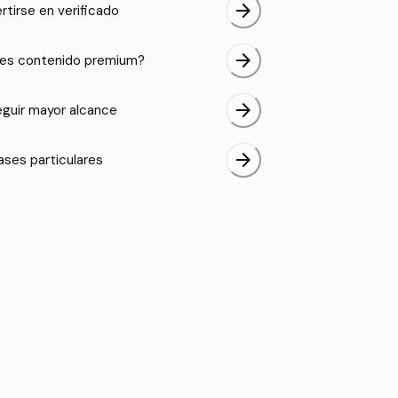
arrow_forward
rtirse en verificado
arrow_forward
es contenido premium?
arrow_forward
guir mayor alcance
arrow_forward
ases particulares