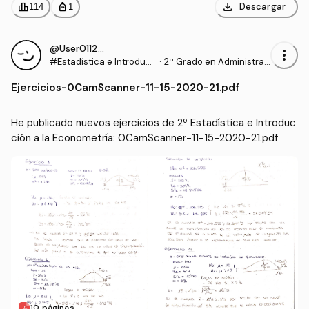
download
leaderboard
personal_bag
Descargar
114
1
@User011294
more_vert
#Estadística e Introduc
·
2º Grado en Administrac
ción a la Econometría
ión y Dirección de Empre
Ejercicios
-
0CamScanner-11-15-2020-21.pdf
sas (UDC)
He publicado nuevos ejercicios de 2º Estadística e Introduc
ción a la Econometría: 0CamScanner-11-15-2020-21.pdf
10 páginas