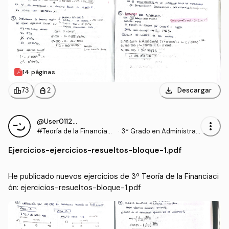
14 páginas
download
leaderboard
personal_bag
Descargar
73
2
@User011294
more_vert
#Teoría de la Financiaci
·
3º Grado en Administrac
ón
ión y Dirección de Empre
Ejercicios
-
ejercicios-resueltos-bloque-1.pdf
sas (UDC)
He publicado nuevos ejercicios de 3º Teoría de la Financiaci
ón: ejercicios-resueltos-bloque-1.pdf