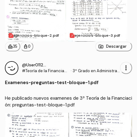
ejercicios-bloque-2.pdf
ejercicios-bloque-3.pdf
leaderboard
personal_bag
Descargar
35
0
@User011294
more_vert
#Teoría de la Financiaci
·
3º Grado en Administrac
ón
ión y Dirección de Empre
Examenes
-
preguntas-test-bloque-1.pdf
sas (UDC)
He publicado nuevos examenes de 3º Teoría de la Financiaci
ón: preguntas-test-bloque-1.pdf