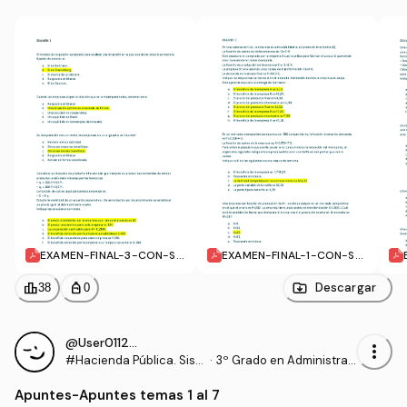
CIONES
EXAMEN-FINAL-3-CON-SO
EXAMEN-FINAL-1-CON-SO
LUCIONES.pdf
LUCIONES.pdf
leaderboard
personal_bag
Descargar
38
0
@User011294
more_vert
#Hacienda Pública. Sist
·
3º Grado en Administrac
ema Fiscal
ión y Dirección de Empre
Apuntes
-
Apuntes temas 1 al 7
sas (UDC)