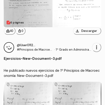
6 páginas
download
leaderboard
personal_bag
Descargar
40
0
@User011294
more_vert
#Principios de Macroec
·
1º Grado en Administraci
onomía
ón y Dirección de Empre
Ejercicios
-
New-Document-3.pdf
sas (UDC)
He publicado nuevos ejercicios de 1º Principios de Macroec
onomía: New-Document-3.pdf