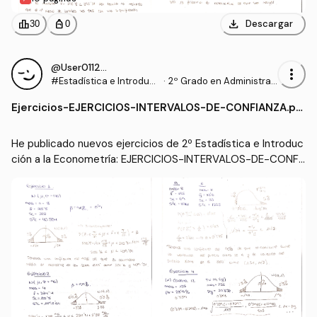
download
leaderboard
personal_bag
Descargar
30
0
@User011294
more_vert
#Estadística e Introduc
·
2º Grado en Administrac
ción a la Econometría
ión y Dirección de Empre
Ejercicios
-
EJERCICIOS-INTERVALOS-DE-CONFIANZA.pd
sas (UDC)
f
He publicado nuevos ejercicios de 2º Estadística e Introduc
ción a la Econometría: EJERCICIOS-INTERVALOS-DE-CONFI
ANZA.pdf