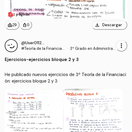
2 páginas
download
leaderboard
personal_bag
Descargar
29
0
@User011294
more_vert
#Teoría de la Financiaci
·
3º Grado en Administrac
ón
ión y Dirección de Empre
Ejercicios
-
ejercicios bloque 2 y 3
sas (UDC)
He publicado nuevos ejercicios de 3º Teoría de la Financiaci
ón: ejercicios bloque 2 y 3