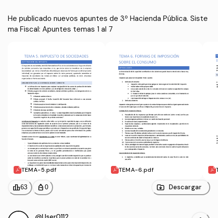
He publicado nuevos apuntes de 3º Hacienda Pública. Siste
ma Fiscal: Apuntes temas 1 al 7
TEMA-5.pdf
TEMA-6.pdf
leaderboard
personal_bag
Descargar
63
0
@User011294