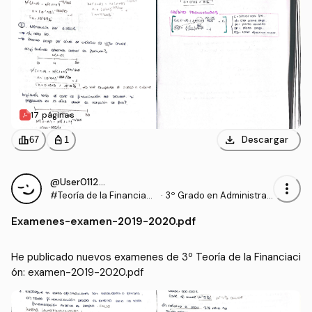
17 páginas
download
leaderboard
personal_bag
Descargar
67
1
@User011294
more_vert
#Teoría de la Financiaci
·
3º Grado en Administrac
ón
ión y Dirección de Empre
Examenes
-
examen-2019-2020.pdf
sas (UDC)
He publicado nuevos examenes de 3º Teoría de la Financiaci
ón: examen-2019-2020.pdf