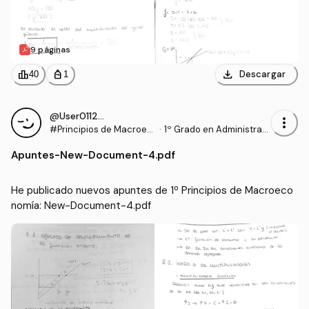
9 páginas
download
leaderboard
personal_bag
Descargar
40
1
@User011294
more_vert
#Principios de Macroec
·
1º Grado en Administraci
onomía
ón y Dirección de Empre
Apuntes
-
New-Document-4.pdf
sas (UDC)
He publicado nuevos apuntes de 1º Principios de Macroeco
nomía: New-Document-4.pdf