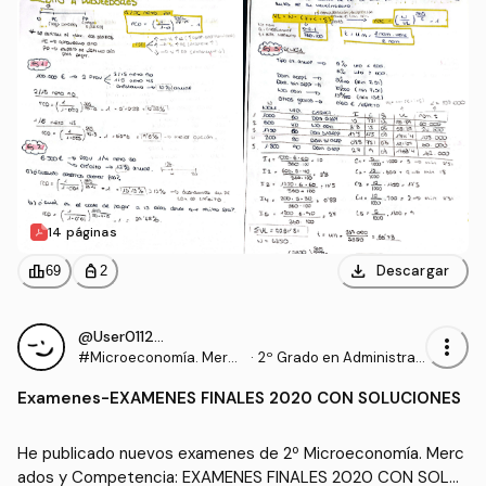
14 páginas
download
leaderboard
personal_bag
Descargar
69
2
@User011294
more_vert
#Microeconomía. Merca
·
2º Grado en Administrac
dos y Competencia
ión y Dirección de Empre
Examenes
-
EXAMENES FINALES 2020 CON SOLUCIONES
sas (UDC)
He publicado nuevos examenes de 2º Microeconomía. Merc
ados y Competencia: EXAMENES FINALES 2020 CON SOLU