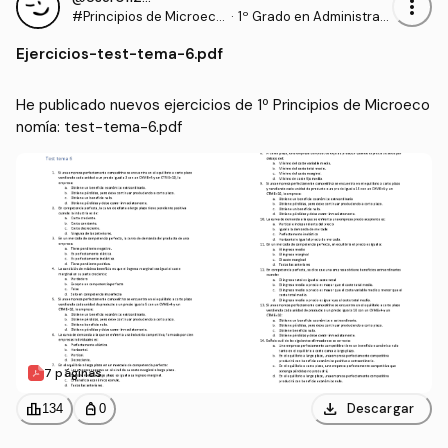
more_vert
#Principios de Microeco
·
1º Grado en Administraci
nomía
ón y Dirección de Empre
Ejercicios
-
test-tema-6.pdf
sas (UDC)
He publicado nuevos ejercicios de 1º Principios de Microeco
nomía: test-tema-6.pdf
7 páginas
download
leaderboard
personal_bag
Descargar
134
0