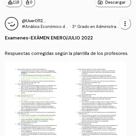
leaderboard
personal_bag
Descargar
118
0
@User011294
more_vert
#Análisis Económico de
·
3º Grado en Administrac
las Organizaciones
ión y Dirección de Empre
Examenes
-
EXÁMEN ENERO/JULIO 2022
sas (UDC)
Respuestas corregidas según la plantilla de los profesores. 