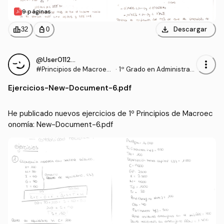
9 páginas
download
leaderboard
personal_bag
Descargar
32
0
@User011294
more_vert
#Principios de Macroec
·
1º Grado en Administraci
onomía
ón y Dirección de Empre
Ejercicios
-
New-Document-6.pdf
sas (UDC)
He publicado nuevos ejercicios de 1º Principios de Macroec
onomía: New-Document-6.pdf