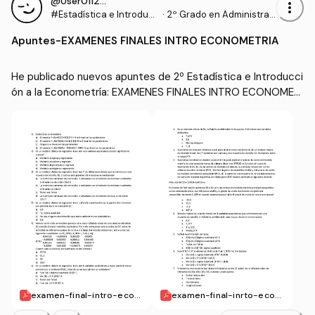
@User011294
more_vert
#Estadística e Introduc
·
2º Grado en Administrac
ción a la Econometría
ión y Dirección de Empre
Apuntes
-
EXAMENES FINALES INTRO ECONOMETRIA
sas (UDC)
He publicado nuevos apuntes de 2º Estadística e Introducci
ón a la Econometría: EXAMENES FINALES INTRO ECONOMET
RIA
examen-final-intro-econ
examen-final-inrto-econ
ometria-enero-2.pdf
ometria-enero.pdf