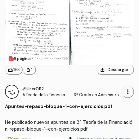
5 páginas
download
leaderboard
personal_bag
Descargar
163
1
@User011294
more_vert
#Teoría de la Financiaci
·
3º Grado en Administrac
ón
ión y Dirección de Empre
Apuntes
-
repaso-bloque-1-con-ejercicios.pdf
sas (UDC)
He publicado nuevos apuntes de 3º Teoría de la Financiació
n: repaso-bloque-1-con-ejercicios.pdf