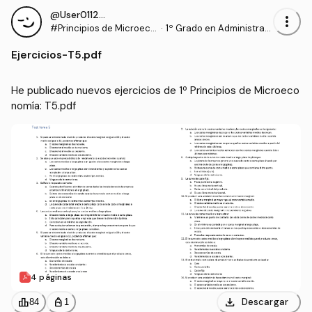
@User011294
more_vert
#Principios de Microeco
·
1º Grado en Administraci
nomía
ón y Dirección de Empre
Ejercicios
-
T5.pdf
sas (UDC)
He publicado nuevos ejercicios de 1º Principios de Microeco
nomía: T5.pdf
4 páginas
download
leaderboard
personal_bag
Descargar
84
1