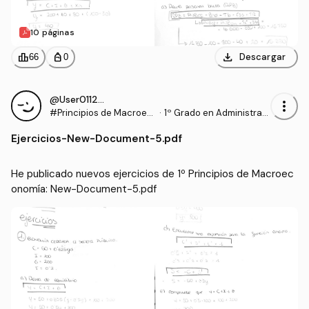
10 páginas
download
leaderboard
personal_bag
Descargar
66
0
@User011294
more_vert
#Principios de Macroec
·
1º Grado en Administraci
onomía
ón y Dirección de Empre
Ejercicios
-
New-Document-5.pdf
sas (UDC)
He publicado nuevos ejercicios de 1º Principios de Macroec
onomía: New-Document-5.pdf