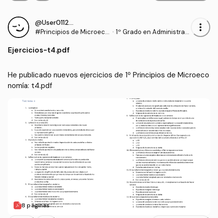
@User011294
more_vert
#Principios de Microeco
·
1º Grado en Administraci
nomía
ón y Dirección de Empre
Ejercicios
-
t4.pdf
sas (UDC)
He publicado nuevos ejercicios de 1º Principios de Microeco
nomía: t4.pdf
8 páginas