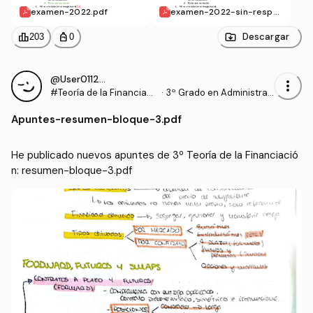
examen-2022.pdf
examen-2022-sin-respu
estas.pdf
leaderboard
personal_bag
Descargar
203
0
@User011294
more_vert
#Teoría de la Financiaci
·
3º Grado en Administrac
ón
ión y Dirección de Empre
Apuntes
-
resumen-bloque-3.pdf
sas (UDC)
He publicado nuevos apuntes de 3º Teoría de la Financiació
n: resumen-bloque-3.pdf