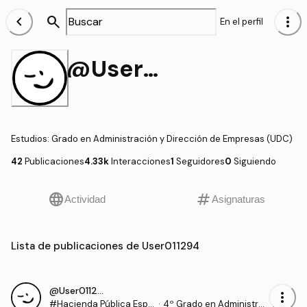
chevron_left
search
more_vert
En el perfil
@User011294
Estudios
:
Grado en Administración y Dirección de Empresas (UDC)
42
Publicaciones
4.33k
Interacciones
1
Seguidores
0
Siguiendo
language
tag
Actividad
Asignaturas
Lista de publicaciones de User011294
@User011294
more_vert
#Hacienda Pública Espa
·
4º Grado en Administra