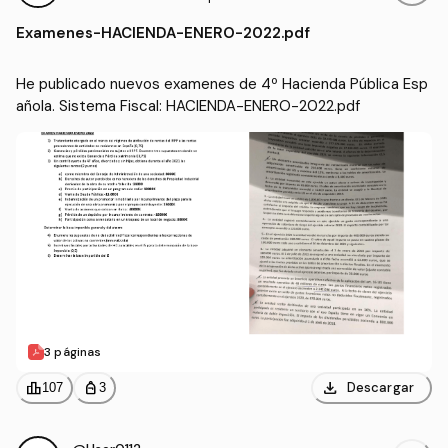
ñola. Sistema Fiscal
ción y Dirección de Empr
Examenes
-
HACIENDA-ENERO-2022.pdf
esas (UDC)
He publicado nuevos examenes de 4º Hacienda Pública Esp
añola. Sistema Fiscal: HACIENDA-ENERO-2022.pdf
3 páginas
download
leaderboard
personal_bag
Descargar
107
3