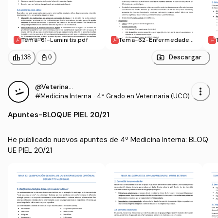
Tema-61-Laminitis.pdf
Tema-62-Enfermedades-
musculares.pdf
leaderboard
personal_bag
Descargar
138
0
@VeterinariaEstresada
more_vert
#Medicina Interna
·
4º Grado en Veterinaria (UCO)
Apuntes
-
BLOQUE PIEL 20/21
He publicado nuevos apuntes de 4º Medicina Interna: BLOQ
UE PIEL 20/21