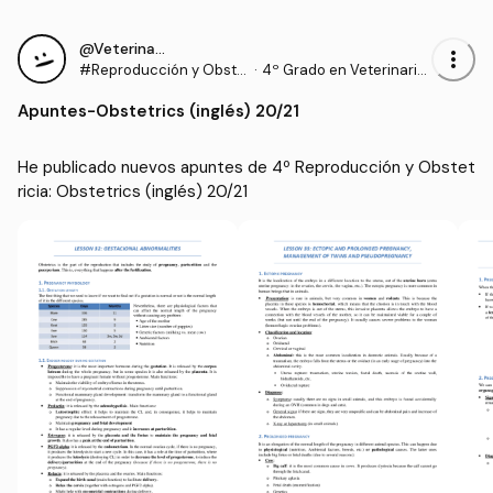
@VeterinariaEstresada
more_vert
#Reproducción y Obste
·
4º Grado en Veterinaria
tricia
(UCO)
Apuntes
-
Obstetrics (inglés) 20/21
He publicado nuevos apuntes de 4º Reproducción y Obstet
ricia: Obstetrics (inglés) 20/21