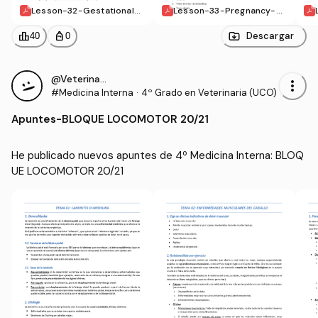
Lesson-32-Gestational-a
Lesson-33-Pregnancy-pr
bnormalities.pdf
oblems.pdf
leaderboard
personal_bag
Descargar
40
0
@VeterinariaEstresada
more_vert
#Medicina Interna
·
4º Grado en Veterinaria (UCO)
Apuntes
-
BLOQUE LOCOMOTOR 20/21
He publicado nuevos apuntes de 4º Medicina Interna: BLOQ
UE LOCOMOTOR 20/21