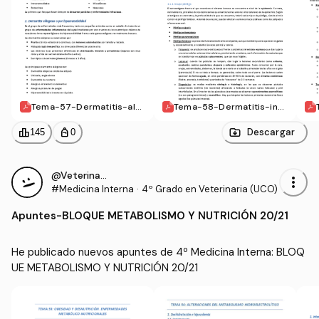
Tema-57-Dermatitis-aler
Tema-58-Dermatitis-inm
gica.pdf
unomediada-y-otitis.pdf
leaderboard
personal_bag
Descargar
145
0
@VeterinariaEstresada
more_vert
#Medicina Interna
·
4º Grado en Veterinaria (UCO)
Apuntes
-
BLOQUE METABOLISMO Y NUTRICIÓN 20/21
He publicado nuevos apuntes de 4º Medicina Interna: BLOQ
UE METABOLISMO Y NUTRICIÓN 20/21