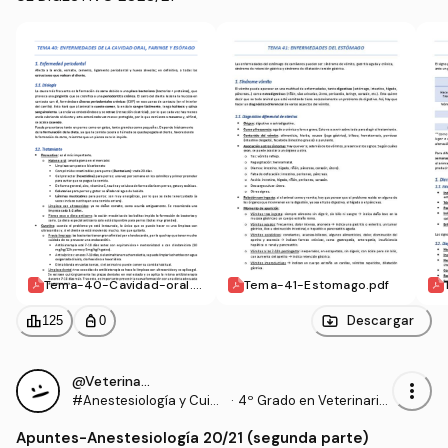
Tema-40-Cavidad-oral.p
Tema-41-Estomago.pdf
df
leaderboard
personal_bag
Descargar
125
0
@VeterinariaEstresada
more_vert
#Anestesiología y Cuida
·
4º Grado en Veterinaria
dos Intensivos
(UCO)
Apuntes
-
Anestesiología 20/21 (segunda parte)