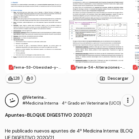
Tema-53-Obesidad-y-nu
Tema-54-Alteraciones-d
tricion.pdf
el-metabolismo-hidroele
ctrolitico.pdf
leaderboard
personal_bag
Descargar
128
0
@VeterinariaEstresada
more_vert
#Medicina Interna
·
4º Grado en Veterinaria (UCO)
Apuntes
-
BLOQUE DIGESTIVO 2020/21
He publicado nuevos apuntes de 4º Medicina Interna: BLOQ
UE DIGESTIVO 2020/21