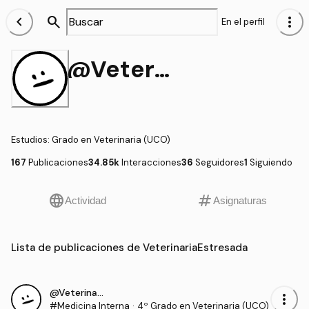
chevron_left
search
more_vert
En el perfil
@VeterinariaEstresada
Estudios
:
Grado en Veterinaria (UCO)
167
Publicaciones
34.85k
Interacciones
36
Seguidores
1
Siguiendo
language
tag
Actividad
Asignaturas
Lista de publicaciones de VeterinariaEstresada
@VeterinariaEstresada
more_vert
#Medicina Interna
·
4º Grado en Veterinaria (UCO)