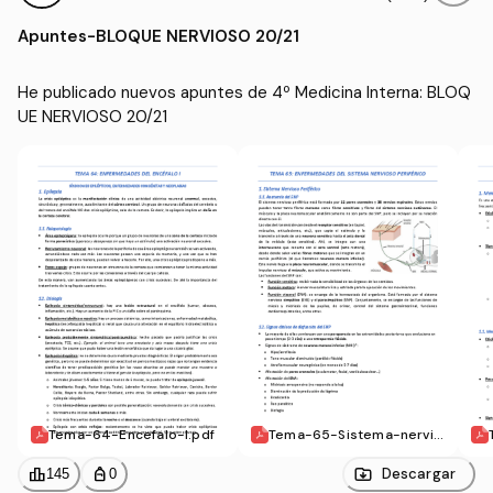
Apuntes
-
BLOQUE NERVIOSO 20/21
He publicado nuevos apuntes de 4º Medicina Interna: BLOQ
UE NERVIOSO 20/21
Tema-64-Encefalo-I.pdf
Tema-65-Sistema-nervio
so-periferico.pdf
leaderboard
personal_bag
Descargar
145
0