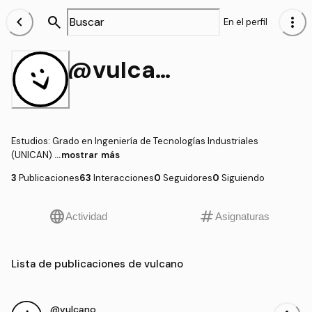
chevron_left
search
more_vert
En el perfil
@vulcano
Estudios
:
Grado en Ingeniería de Tecnologías Industriales
(UNICAN)
...mostrar más
3
Publicaciones
63
Interacciones
0
Seguidores
0
Siguiendo
language
tag
Actividad
Asignaturas
Lista de publicaciones de vulcano
@vulcano