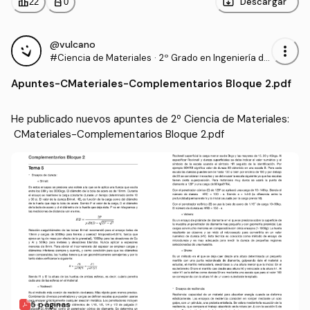
leaderboard
personal_bag
Descargar
22
0
@vulcano
more_vert
#Ciencia de Materiales
·
2º Grado en Ingeniería de
Tecnologías Industriales
Apuntes
-
CMateriales-Complementarios Bloque 2.pdf
(UVA)
He publicado nuevos apuntes de 2º Ciencia de Materiales:
 CMateriales-Complementarios Bloque 2.pdf
5 páginas