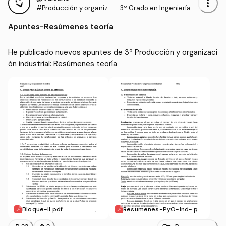
more_vert
#Producción y organiza
·
3º Grado en Ingeniería d
ción industrial
e Tecnologías Industrial
Apuntes
-
Resúmenes teoría
es (UNICAN)
He publicado nuevos apuntes de 3º Producción y organizaci
ón industrial: Resúmenes teoría
Bloque-II.pdf
Resumenes-PyO-Ind-.pd
f