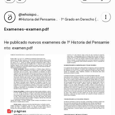
@whoisporto
more_vert
#Historia del Pensamien
·
1º Grado en Derecho (UF
to
V)
Examenes
-
examen.pdf
He publicado nuevos examenes de 1º Historia del Pensamie
nto: examen.pdf
5 páginas