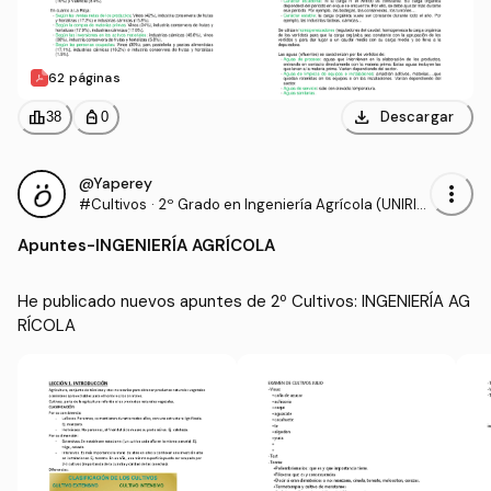
62 páginas
download
leaderboard
personal_bag
Descargar
38
0
@Yaperey
more_vert
#Cultivos
·
2º Grado en Ingeniería Agrícola (UNIRIO
JA)
Apuntes
-
INGENIERÍA AGRÍCOLA
He publicado nuevos apuntes de 2º Cultivos: INGENIERÍA AG
RÍCOLA