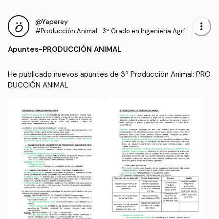
@Yaperey
more_vert
#Producción Animal
·
3º Grado en Ingeniería Agríc
ola (UNIRIOJA)
Apuntes
-
PRODUCCIÓN ANIMAL
He publicado nuevos apuntes de 3º Producción Animal: PRO
DUCCIÓN ANIMAL