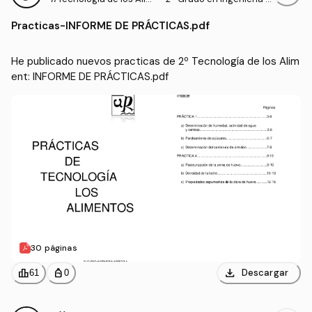
ent
grícola (UNIRIOJA)
Practicas
-
INFORME DE PRÁCTICAS.pdf
He publicado nuevos practicas de 2º Tecnología de los Alim
ent: INFORME DE PRÁCTICAS.pdf
30 páginas
download
leaderboard
personal_bag
Descargar
61
0