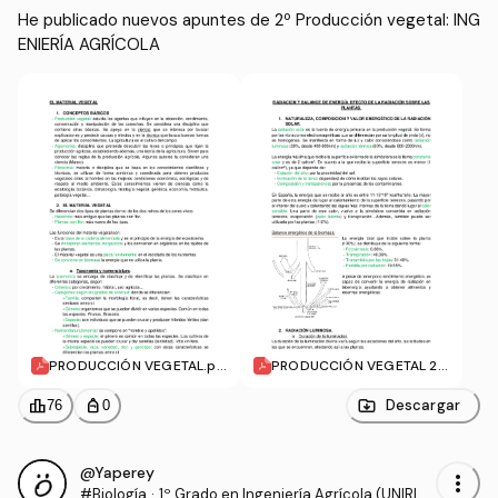
He publicado nuevos apuntes de 2º Producción vegetal: ING
ENIERÍA AGRÍCOLA
PRODUCCIÓN VEGETAL.pd
PRODUCCIÓN VEGETAL 2.
f
pdf
leaderboard
personal_bag
Descargar
76
0
@Yaperey
more_vert
#Biología
·
1º Grado en Ingeniería Agrícola (UNIRIO