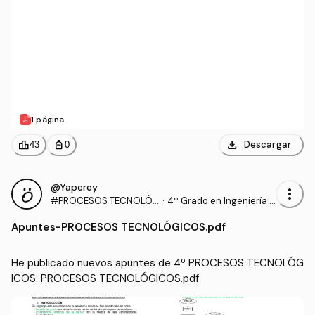
1 página
download
leaderboard
personal_bag
Descargar
43
0
@Yaperey
more_vert
#PROCESOS TECNOLÓ
·
4º Grado en Ingeniería A
GICOS
grícola (UNIRIOJA)
Apuntes
-
PROCESOS TECNOLÓGICOS.pdf
He publicado nuevos apuntes de 4º PROCESOS TECNOLÓG
ICOS: PROCESOS TECNOLÓGICOS.pdf