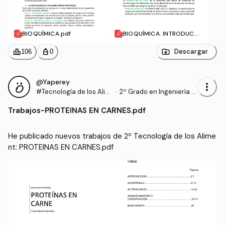
BIOQUÍMICA.pdf
BIOQUÍMICA. INTRODUCCI
ÓN AL METABOLISMO.pdf
leaderboard
personal_bag
Descargar
106
0
@Yaperey
more_vert
#Tecnología de los Alim
·
2º Grado en Ingeniería A
ent
grícola (UNIRIOJA)
Trabajos
-
PROTEINAS EN CARNES.pdf
He publicado nuevos trabajos de 2º Tecnología de los Alime
nt: PROTEINAS EN CARNES.pdf