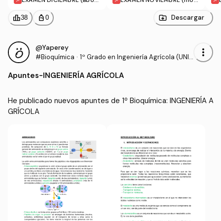
adoras sembradoras y pr
ores).pdf
oductos fitosanitarios).p
leaderboard
personal_bag
Descargar
38
0
df
@Yaperey
more_vert
#Bioquímica
·
1º Grado en Ingeniería Agrícola (UNIR
IOJA)
Apuntes
-
INGENIERÍA AGRÍCOLA
He publicado nuevos apuntes de 1º Bioquímica: INGENIERÍA A
GRÍCOLA