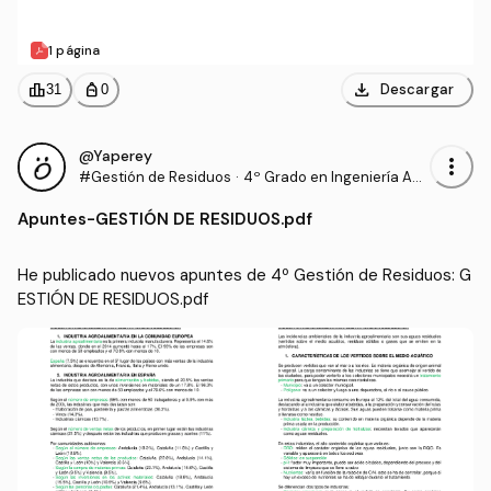
1 página
download
leaderboard
personal_bag
Descargar
31
0
@Yaperey
more_vert
#Gestión de Residuos
·
4º Grado en Ingeniería Agrí
cola (UNIRIOJA)
Apuntes
-
GESTIÓN DE RESIDUOS.pdf
He publicado nuevos apuntes de 4º Gestión de Residuos: G
ESTIÓN DE RESIDUOS.pdf