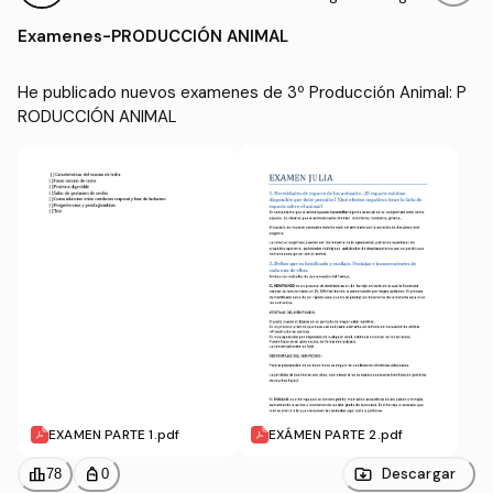
ola (UNIRIOJA)
Examenes
-
PRODUCCIÓN ANIMAL
He publicado nuevos examenes de 3º Producción Animal: P
RODUCCIÓN ANIMAL
EXAMEN PARTE 1.pdf
EXÁMEN PARTE 2.pdf
leaderboard
personal_bag
Descargar
78
0