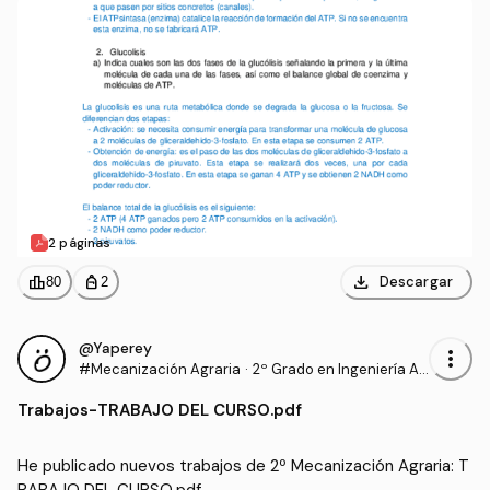
2 páginas
download
leaderboard
personal_bag
Descargar
80
2
@Yaperey
more_vert
#Mecanización Agraria
·
2º Grado en Ingeniería Ag
rícola (UNIRIOJA)
Trabajos
-
TRABAJO DEL CURSO.pdf
He publicado nuevos trabajos de 2º Mecanización Agraria: T