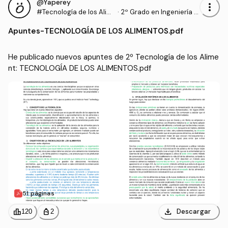
@Yaperey
more_vert
#Tecnología de los Alim
·
2º Grado en Ingeniería A
ent
grícola (UNIRIOJA)
Apuntes
-
TECNOLOGÍA DE LOS ALIMENTOS.pdf
He publicado nuevos apuntes de 2º Tecnología de los Alime
nt: TECNOLOGÍA DE LOS ALIMENTOS.pdf
51 páginas
download
leaderboard
personal_bag
Descargar
120
2