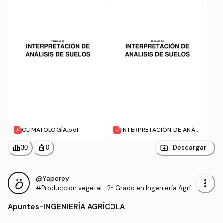
CLIMATOLOGÍA.pdf
INTERPRETACIÓN DE ANÁLI
SIS DE SUELOS.pdf
leaderboard
personal_bag
Descargar
30
0
@Yaperey
more_vert
#Producción vegetal
·
2º Grado en Ingeniería Agríc
ola (UNIRIOJA)
Apuntes
-
INGENIERÍA AGRÍCOLA