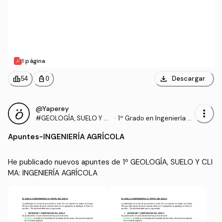
1 página
download
leaderboard
personal_bag
Descargar
54
0
@Yaperey
more_vert
#GEOLOGÍA, SUELO Y CL
·
1º Grado en Ingeniería A
IMA
grícola (UNIRIOJA)
Apuntes
-
INGENIERÍA AGRÍCOLA
He publicado nuevos apuntes de 1º GEOLOGÍA, SUELO Y CLI
MA: INGENIERÍA AGRÍCOLA