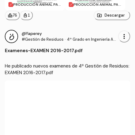
PRODUCCIÓN ANIMAL PAR
PRODUCCIÓN ANIMAL PAR
TE 2.pdf
TE 1.pdf
leaderboard
personal_bag
Descargar
76
1
@Yaperey
more_vert
#Gestión de Residuos
·
4º Grado en Ingeniería Agrí
cola (UNIRIOJA)
Examenes
-
EXAMEN 2016-2017.pdf
He publicado nuevos examenes de 4º Gestión de Residuos: 
EXAMEN 2016-2017.pdf