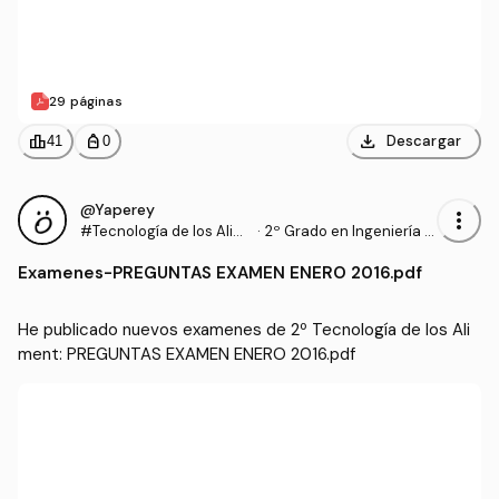
29 páginas
download
leaderboard
personal_bag
Descargar
41
0
@Yaperey
more_vert
#Tecnología de los Alim
·
2º Grado en Ingeniería A
ent
grícola (UNIRIOJA)
Examenes
-
PREGUNTAS EXAMEN ENERO 2016.pdf
He publicado nuevos examenes de 2º Tecnología de los Ali
ment: PREGUNTAS EXAMEN ENERO 2016.pdf