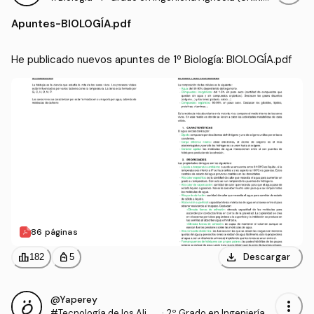
JA)
Apuntes
-
BIOLOGÍA.pdf
He publicado nuevos apuntes de 1º Biología: BIOLOGÍA.pdf
86 páginas
download
leaderboard
personal_bag
Descargar
182
5
@Yaperey
more_vert
#Tecnología de los Alim
·
2º Grado en Ingeniería A