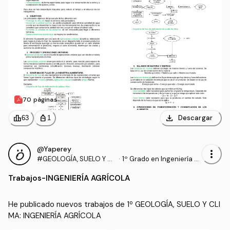
70 páginas
download
leaderboard
personal_bag
Descargar
63
1
@Yaperey
more_vert
#GEOLOGÍA, SUELO Y CL
·
1º Grado en Ingeniería A
IMA
grícola (UNIRIOJA)
Trabajos
-
INGENIERÍA AGRÍCOLA
He publicado nuevos trabajos de 1º GEOLOGÍA, SUELO Y CLI
MA: INGENIERÍA AGRÍCOLA