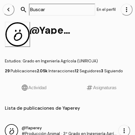
chevron_left
search
more_vert
En el perfil
@Yaperey
Estudios
:
Grado en Ingeniería Agrícola (UNIRIOJA)
29
Publicaciones
2.05k
Interacciones
12
Seguidores
3
Siguiendo
language
tag
Actividad
Asignaturas
Lista de publicaciones de Yaperey
@Yaperey
more_vert
#Producción Animal
·
3º Grado en Ingeniería Agríc