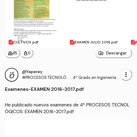
CULTIVOS.pdf
EXAMEN JULIO 2016.pdf
leaderboard
personal_bag
Descargar
85
0
@Yaperey
more_vert
#PROCESOS TECNOLÓ
·
4º Grado en Ingeniería A
GICOS
grícola (UNIRIOJA)
Examenes
-
EXAMEN 2016-2017.pdf
He publicado nuevos examenes de 4º PROCESOS TECNOL
ÓGICOS: EXAMEN 2016-2017.pdf