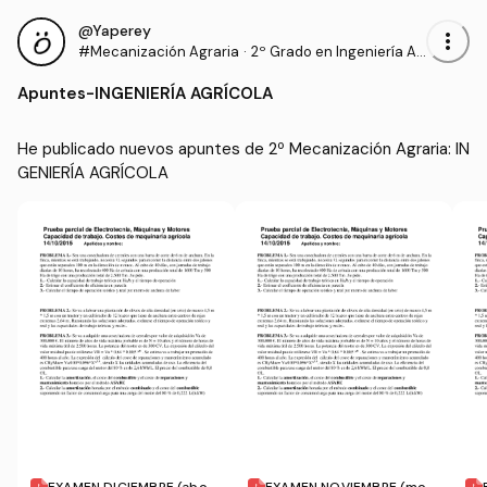
@Yaperey
more_vert
#Mecanización Agraria
·
2º Grado en Ingeniería Ag
rícola (UNIRIOJA)
Apuntes
-
INGENIERÍA AGRÍCOLA
He publicado nuevos apuntes de 2º Mecanización Agraria: IN
GENIERÍA AGRÍCOLA
EXAMEN DICIEMBRE (abon
EXAMEN NOVIEMBRE (mot