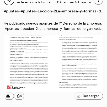
#Derecho de la Empres
·
1º Grado en Administraci
a
ón y Dirección de Empre
Apuntes
-
Apuntes-Leccion-2La-empresa-y-formas-de
sas (UCAVILA)
-organizacion-de-la-empresa-mercantil.pdf
He publicado nuevos apuntes de 1º Derecho de la Empresa:
 Apuntes-Leccion-2La-empresa-y-formas-de-organizacio
n-de-la-empresa-mercantil.pdf
12 páginas
download
leaderboard
personal_bag
Descargar
1
0