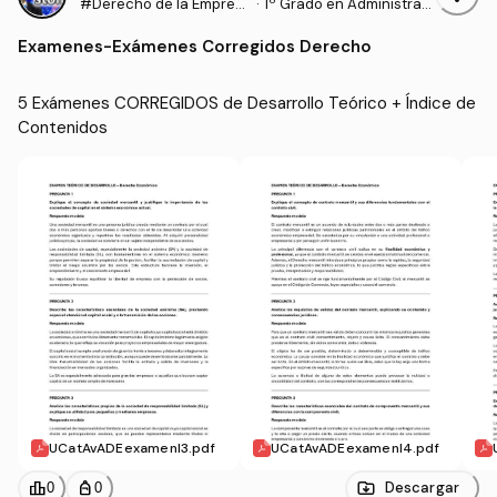
#Derecho de la Empres
·
1º Grado en Administraci
a
ón y Dirección de Empre
Examenes
-
Exámenes Corregidos Derecho
sas (UCAVILA)
5 Exámenes CORREGIDOS de Desarrollo Teórico + Índice de 
Contenidos
UCatAvADEexamenI3.pdf
UCatAvADEexamenI4.pdf
leaderboard
personal_bag
Descargar
0
0