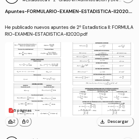
ción de Empresas (UCAVILA)
Apuntes
-
FORMULARIO-EXAMEN-ESTADISTICA-II2020.p
df
He publicado nuevos apuntes de 2º Estadística II: FORMULA
RIO-EXAMEN-ESTADISTICA-II2020.pdf
5 páginas
download
leaderboard
personal_bag
Descargar
2
0