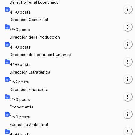
Derecho Penal Económico
more_vert
4
º
•
0
posts
Dirección Comercial
more_vert
3
º
•
0
posts
Dirección de la Producción
more_vert
4
º
•
0
posts
Dirección de Recursos Humanos
more_vert
4
º
•
0
posts
Dirección Estratégica
more_vert
3
º
•
2
posts
Dirección Financiera
more_vert
3
º
•
0
posts
Econometría
more_vert
3
º
•
0
posts
Economía Ambiental
more_vert
4
º
•
0
posts