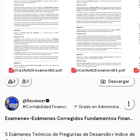
UCatAvADEexamenB3.pdf
UCatAvADEexamenB4.pdf
leaderboard
personal_bag
Descargar
3
0
@Reviewer
verified
more_vert
#Contabilidad Financier
·
1º Grado en Administraci
a
ón y Dirección de Empre
Examenes
-
Exámenes Corregidos Fundamentos Finanz
sas (UCAVILA)
as
5 Exámenes Teóricos de Preguntas de Desarrollo+ Indice de 