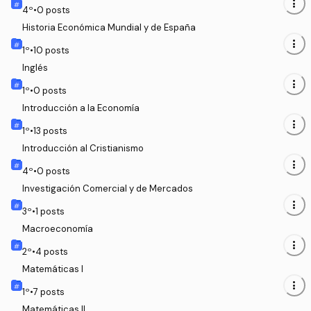
more_vert
4
º
•
0
posts
Historia Económica Mundial y de España
more_vert
1
º
•
10
posts
Inglés
more_vert
1
º
•
0
posts
Introducción a la Economía
more_vert
1
º
•
13
posts
Introducción al Cristianismo
more_vert
4
º
•
0
posts
Investigación Comercial y de Mercados
more_vert
3
º
•
1
posts
Macroeconomía
more_vert
2
º
•
4
posts
Matemáticas I
more_vert
1
º
•
7
posts
Matemáticas II