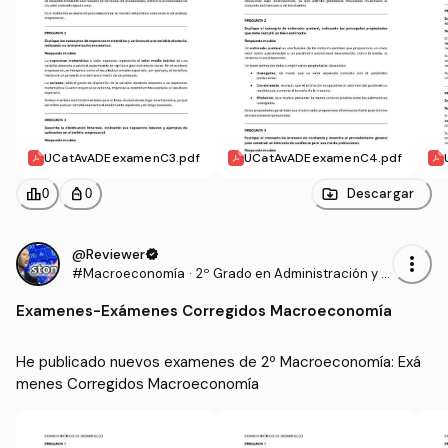
UCatAvADEexamenC3.pdf
UCatAvADEexamenC4.pdf
leaderboard
personal_bag
Descargar
0
0
@Reviewer
verified
more_vert
#Macroeconomía
·
2º Grado en Administración y D
irección de Empresas (UCAVIL
Examenes
-
Exámenes Corregidos Macroeconomía
A)
He publicado nuevos examenes de 2º Macroeconomía: Exá
menes Corregidos Macroeconomía