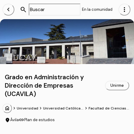
chevron_left
search
more_vert
En la comunidad
Grado en Administración y
Dirección de Empresas
Unirme
(UCAVILA)
home
chevron_forward
chevron_forward
chevron_forward
Universidad
Universidad Católica S
Facultad de Ciencias
anta Teresa de Jesús
Sociales y Jurídicas
de Ávila
location_on
link
Ávila
Plan de estudios