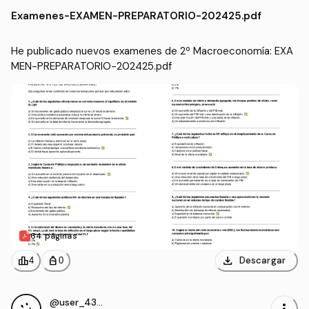
irección de Empresas (UCAVIL
Examenes
-
EXAMEN-PREPARATORIO-202425.pdf
A)
He publicado nuevos examenes de 2º Macroeconomía: EXA
MEN-PREPARATORIO-202425.pdf
64 páginas
download
leaderboard
personal_bag
Descargar
4
0
@user_4327132
more_vert