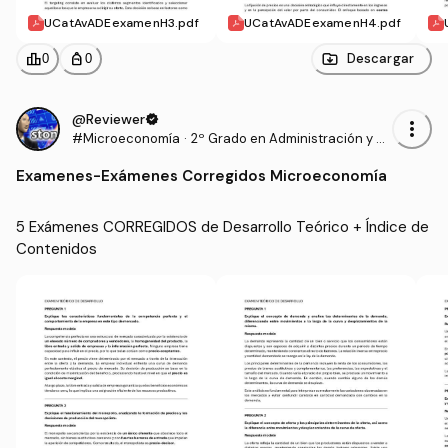
UCatAvADEexamenH3.pdf
UCatAvADEexamenH4.pdf
leaderboard
personal_bag
Descargar
0
0
@Reviewer
verified
more_vert
#Microeconomía
·
2º Grado en Administración y Di
rección de Empresas (UCAVILA)
Examenes
-
Exámenes Corregidos Microeconomía
5 Exámenes CORREGIDOS de Desarrollo Teórico + Índice de 
Contenidos