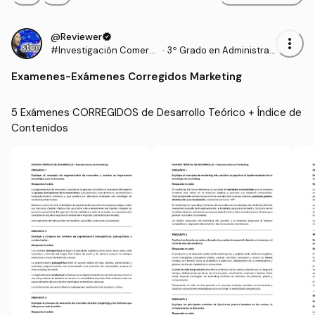
@Reviewer
verified
more_vert
#Investigación Comerci
·
3º Grado en Administrac
al y de Mercados
ión y Dirección de Empre
Examenes
-
Exámenes Corregidos Marketing
sas (UCAVILA)
5 Exámenes CORREGIDOS de Desarrollo Teórico + Índice de 
Contenidos