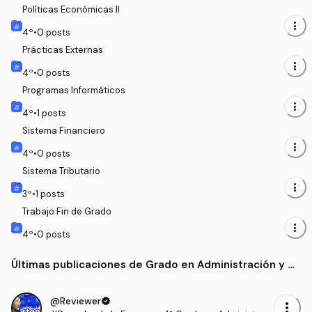
Políticas Económicas II
more_vert
4
º
•
0
posts
Prácticas Externas
more_vert
4
º
•
0
posts
Programas Informáticos
more_vert
4
º
•
1
posts
Sistema Financiero
more_vert
4
º
•
0
posts
Sistema Tributario
more_vert
3
º
•
1
posts
Trabajo Fin de Grado
more_vert
4
º
•
0
posts
Últimas publicaciones de Grado en Administración y Di
rección de Empresas (UCAVILA)
@Reviewer
verified
more_vert