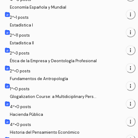
Economía Española y Mundial
more_vert
2
º
•
1
posts
Estadística I
more_vert
2
º
•
11
posts
Estadística II
more_vert
2
º
•
3
posts
Ética de la Empresa y Deontología Profesional
more_vert
2
º
•
0
posts
Fundamentos de Antropología
more_vert
1
º
•
0
posts
Glogalization Course: a Multidiciplinary Perspe
ctive
more_vert
4
º
•
0
posts
Hacienda Pública
more_vert
4
º
•
0
posts
Historia del Pensamiento Económico