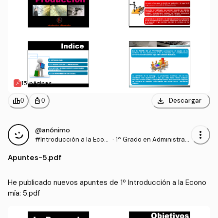
15 páginas
download
leaderboard
personal_bag
Descargar
0
0
@anónimo
more_vert
#Introducción a la Econ
·
1º Grado en Administraci
omía
ón y Dirección de Empre
Apuntes
-
5.pdf
sas (UCAVILA)
He publicado nuevos apuntes de 1º Introducción a la Econo
mía: 5.pdf