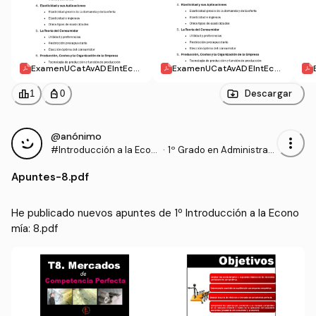
ExamenUCatAvADEIntEco
ExamenUCatAvADEIntEcoT
PC.pdf
T.pdf
leaderboard
personal_bag
Descargar
1
0
@anónimo
more_vert
#Introducción a la Econ
·
1º Grado en Administraci
omía
ón y Dirección de Empre
Apuntes
-
8.pdf
sas (UCAVILA)
He publicado nuevos apuntes de 1º Introducción a la Econo
mía: 8.pdf