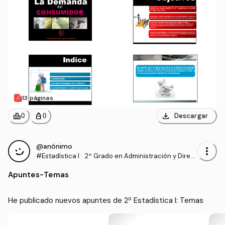
13 páginas
download
leaderboard
personal_bag
Descargar
0
0
@anónimo
more_vert
#Estadística I
·
2º Grado en Administración y Direc
ción de Empresas (UCAVILA)
Apuntes
-
Temas
He publicado nuevos apuntes de 2º Estadística I: Temas