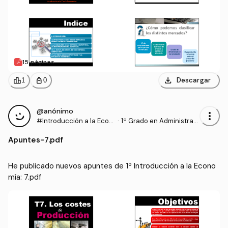
15 páginas
download
leaderboard
personal_bag
Descargar
1
0
@anónimo
more_vert
#Introducción a la Econ
·
1º Grado en Administraci
omía
ón y Dirección de Empre
Apuntes
-
7.pdf
sas (UCAVILA)
He publicado nuevos apuntes de 1º Introducción a la Econo
mía: 7.pdf