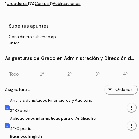
1
Creadores
174
Compis
0
Publicaciones
Sube tus apuntes
Gana dinero subiendo ap
untes
Asignaturas de Grado en Administración y Dirección de
Empresas (UCAVILA)
Todo
1º
2º
3º
4º
filter_list
Asignatura
Ordenar
arrow_downward
Análisis de Estados Financieros y Auditoría
more_vert
3
º
•
0
posts
Aplicaciones informáticas para el Análisis Eco
nómico
more_vert
4
º
•
0
posts
Business English