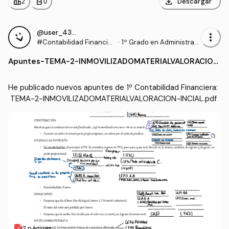
download
leaderboard
personal_bag
Descargar
2
0
@user_4327132
more_vert
#Contabilidad Financier
·
1º Grado en Administraci
a
ón y Dirección de Empre
Apuntes
-
TEMA-2-INMOVILIZADOMATERIALVALORACION
sas (UCAVILA)
-INCIAL.pdf
He publicado nuevos apuntes de 1º Contabilidad Financiera:
 TEMA-2-INMOVILIZADOMATERIALVALORACION-INCIAL.pdf
2 páginas