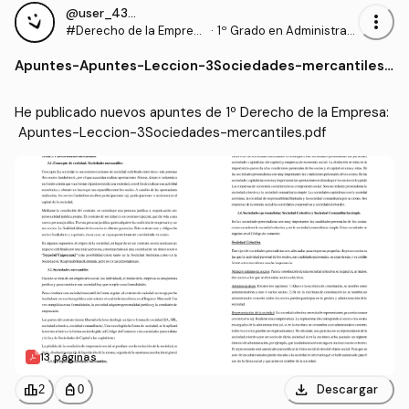
@user_4327132
more_vert
#Derecho de la Empres
·
1º Grado en Administraci
a
ón y Dirección de Empre
Apuntes
-
Apuntes-Leccion-3Sociedades-mercantiles.
sas (UCAVILA)
pdf
He publicado nuevos apuntes de 1º Derecho de la Empresa:
 Apuntes-Leccion-3Sociedades-mercantiles.pdf
13 páginas
download
leaderboard
personal_bag
Descargar
2
0