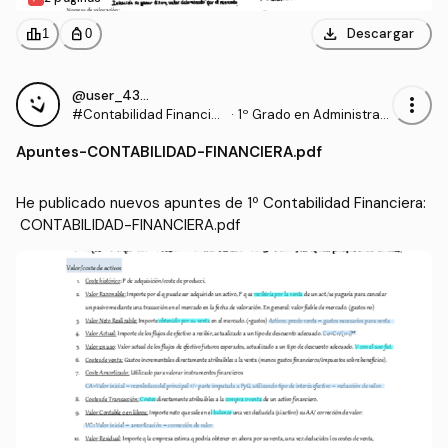
download
leaderboard
personal_bag
Descargar
1
0
@user_4327132
more_vert
#Contabilidad Financier
·
1º Grado en Administraci
a
ón y Dirección de Empre
Apuntes
-
CONTABILIDAD-FINANCIERA.pdf
sas (UCAVILA)
He publicado nuevos apuntes de 1º Contabilidad Financiera:
 CONTABILIDAD-FINANCIERA.pdf