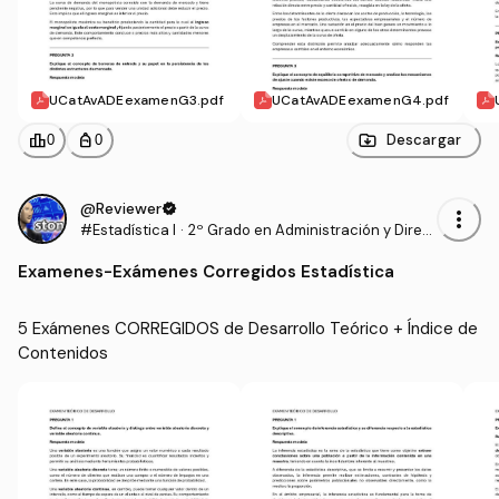
UCatAvADEexamenG3.pdf
UCatAvADEexamenG4.pdf
leaderboard
personal_bag
Descargar
0
0
@Reviewer
verified
more_vert
#Estadística I
·
2º Grado en Administración y Direc
ción de Empresas (UCAVILA)
Examenes
-
Exámenes Corregidos Estadística
5 Exámenes CORREGIDOS de Desarrollo Teórico + Índice de 
Contenidos