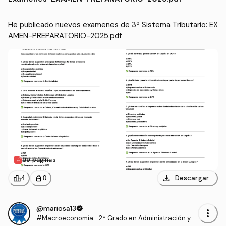
VILA)
He publicado nuevos examenes de 3º Sistema Tributario: EX
AMEN-PREPARATORIO-2025.pdf
99 páginas
download
leaderboard
personal_bag
Descargar
4
0
@mariosa13
verified
more_vert
#Macroeconomía
·
2º Grado en Administración y D