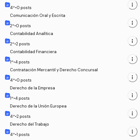
more_vert
4
º
•
0
posts
Comunicación Oral y Escrita
more_vert
2
º
•
0
posts
Contabilidad Analítica
more_vert
2
º
•
2
posts
Contabilidad Financiera
more_vert
1
º
•
4
posts
Contratación Mercantil y Derecho Concursal
more_vert
4
º
•
0
posts
Derecho de la Empresa
more_vert
1
º
•
4
posts
Derecho de la Unión Europea
more_vert
4
º
•
2
posts
Derecho del Trabajo
more_vert
4
º
•
1
posts