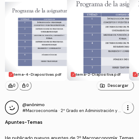
tema-4-Diapositivas.pdf
tema-2-Diapositiva.pdf
leaderboard
personal_bag
Descargar
0
0
@anónimo
more_vert
#Macroeconomía
·
2º Grado en Administración y D
irección de Empresas (UCAVIL
Apuntes
-
Temas
A)
He publicado nuevos apuntes de 2º Macroeconomía: Temas