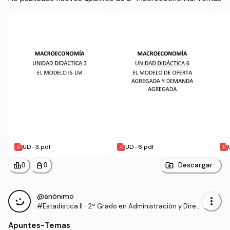
UD-3.pdf
UD-6.pdf
leaderboard
personal_bag
Descargar
0
0
@anónimo
more_vert
#Estadística II
·
2º Grado en Administración y Direc
ción de Empresas (UCAVILA)
Apuntes
-
Temas