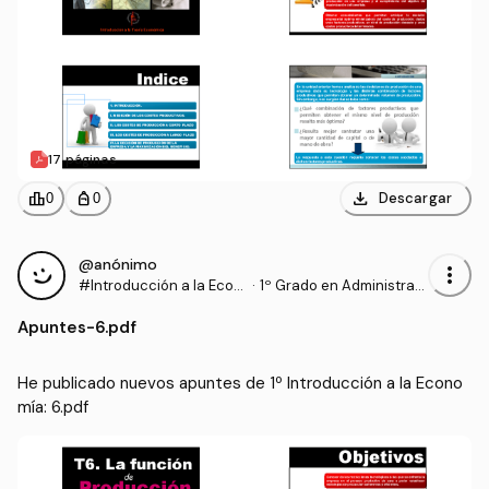
17 páginas
download
leaderboard
personal_bag
Descargar
0
0
@anónimo
more_vert
#Introducción a la Econ
·
1º Grado en Administraci
omía
ón y Dirección de Empre
Apuntes
-
6.pdf
sas (UCAVILA)
He publicado nuevos apuntes de 1º Introducción a la Econo
mía: 6.pdf