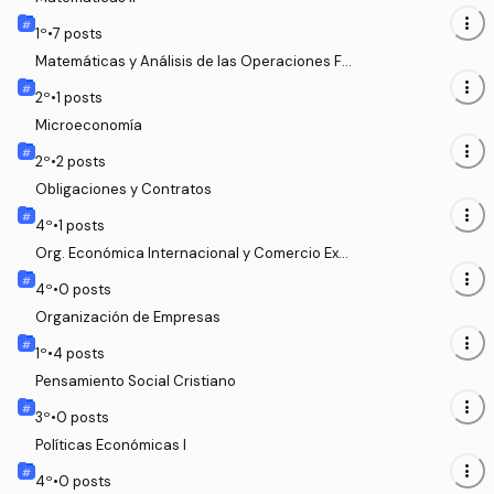
more_vert
1
º
•
7
posts
Matemáticas y Análisis de las Operaciones Fi
nancieras
more_vert
2
º
•
1
posts
Microeconomía
more_vert
2
º
•
2
posts
Obligaciones y Contratos
more_vert
4
º
•
1
posts
Org. Económica Internacional y Comercio Exte
rior
more_vert
4
º
•
0
posts
Organización de Empresas
more_vert
1
º
•
4
posts
Pensamiento Social Cristiano
more_vert
3
º
•
0
posts
Políticas Económicas I
more_vert
4
º
•
0
posts