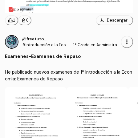
2 páginas
download
leaderboard
personal_bag
Descargar
1
0
@freetutoring
more_vert
#Introducción a la Econ
·
1º Grado en Administraci
omía
ón y Dirección de Empre
Examenes
-
Examenes de Repaso
sas (UCAVILA)
He publicado nuevos examenes de 1º Introducción a la Econ
omía: Examenes de Repaso