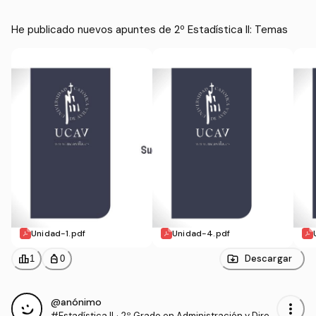
He publicado nuevos apuntes de 2º Estadística II: Temas
Unidad-1.pdf
Unidad-4.pdf
leaderboard
personal_bag
Descargar
1
0
@anónimo
more_vert
#Estadística II
·
2º Grado en Administración y Direc