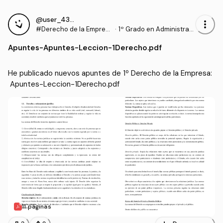
@user_4327132
more_vert
#Derecho de la Empres
·
1º Grado en Administraci
a
ón y Dirección de Empre
Apuntes
-
Apuntes-Leccion-1Derecho.pdf
sas (UCAVILA)
He publicado nuevos apuntes de 1º Derecho de la Empresa:
 Apuntes-Leccion-1Derecho.pdf
11 páginas